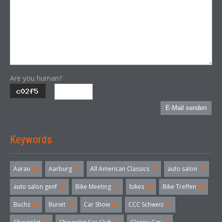
Are you human?
E-Mail senden
Keywords
Aarau
(3)
Aarburg
(3)
All American Classics
(3)
auto salon
(3)
auto salon genf
(3)
Bike Meeting
(4)
bikes
(5)
Bike Treffen
(5)
Buchs
(4)
Buriet
(3)
Car Show
(3)
CCC Schweiz
(3)