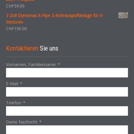
CHF
59.00
3 Zoll Dynomax X-Pipe 2-Rohrauspuffanlage für V-
Motoren
CHF
190.00
Kontaktieren
Sie uns
Vornamen, Familienname:
*
E-Mail:
*
Telefon:
*
Deine Nachricht:
*