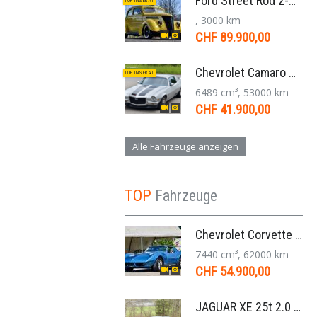
Ford Street Rod 2-Door V8 Aut. 1937
TOP INSERAT
, 3000 km
CHF 89.900,00
Chevrolet Camaro SS 396 LS3 Coupe Aut. 1971
TOP INSERAT
6489 cm³, 53000 km
CHF 41.900,00
Alle Fahrzeuge anzeigen
TOP
Fahrzeuge
Chevrolet Corvette Stingray Targa C3 454-V8 4-Gang 1974
7440 cm³, 62000 km
CHF 54.900,00
JAGUAR XE 25t 2.0 Portfolio AWD 8-Gang-Aut. 2018