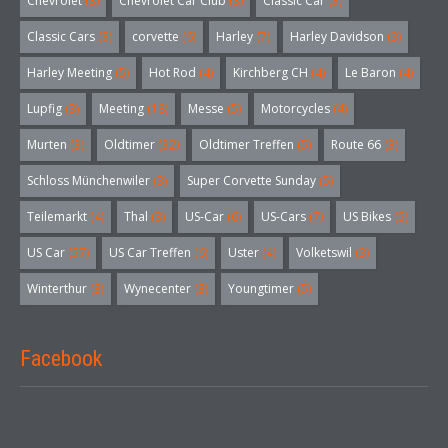
Chevrolet
(3)
Chevrolet Car Club
(3)
Classic Car
(3)
Classic Cars
(3)
corvette
(6)
Harley
(7)
Harley Davidson
(3)
Harley Meeting
(5)
Hot Rod
(4)
Kirchberg CH
(4)
Le Baron
(4)
Lupfig
(3)
Meeting
(18)
Messe
(5)
Motorcycles
(4)
Murten
(3)
Oldtimer
(32)
Oldtimer Treffen
(5)
Route 66
(3)
Schloss Münchenwiler
(3)
Super Corvette Sunday
(5)
Teilemarkt
(4)
Thal
(3)
US-Car
(6)
US-Cars
(7)
US Bikes
(5)
US Car
(57)
US Car Treffen
(6)
Uster
(4)
Volketswil
(3)
Winterthur
(3)
Wynecenter
(3)
Youngtimer
(5)
Facebook