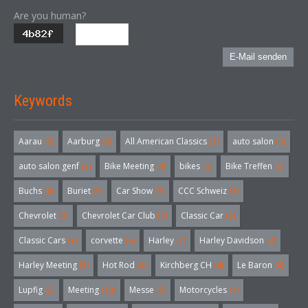
Are you human?
E-Mail senden
Keywords
Aarau
(3)
Aarburg
(3)
All American Classics
(3)
auto salon
(3)
auto salon genf
(3)
Bike Meeting
(4)
bikes
(5)
Bike Treffen
(5)
Buchs
(4)
Buriet
(3)
Car Show
(3)
CCC Schweiz
(3)
Chevrolet
(3)
Chevrolet Car Club
(3)
Classic Car
(3)
Classic Cars
(3)
corvette
(6)
Harley
(7)
Harley Davidson
(3)
Harley Meeting
(5)
Hot Rod
(4)
Kirchberg CH
(4)
Le Baron
(4)
Lupfig
(3)
Meeting
(18)
Messe
(5)
Motorcycles
(4)