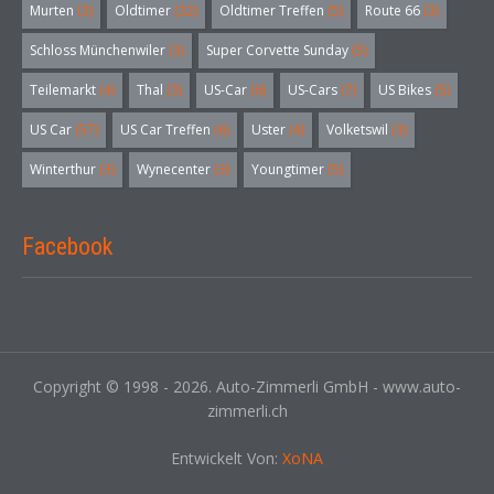
Murten
(3)
Oldtimer
(32)
Oldtimer Treffen
(5)
Route 66
(3)
Schloss Münchenwiler
(3)
Super Corvette Sunday
(5)
Teilemarkt
(4)
Thal
(3)
US-Car
(6)
US-Cars
(7)
US Bikes
(5)
US Car
(57)
US Car Treffen
(6)
Uster
(4)
Volketswil
(3)
Winterthur
(3)
Wynecenter
(3)
Youngtimer
(5)
Facebook
Copyright © 1998 - 2026. Auto-Zimmerli GmbH - www.auto-
zimmerli.ch
Entwickelt Von:
XoNA