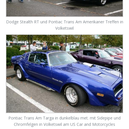
Dodge Stealth RT und Pontiac Trans Am Amerikaner Treffen in
Volketswil
Pontiac Trans Am Targa in dunkelblau met. mit Sidepipe und
Chromfelgen in Volketswil am US Car and Motorcycles