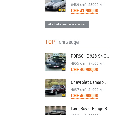
6489 cm³, 53000 km
CHF 41.900,00
Alle Fahrzeuge anzeigen
TOP
Fahrzeuge
PORSCHE 928 S4 Coupé 5.0 V8 Aut. 1987
4955 cm³, 97500 km
CHF 40.900,00
Chevrolet Camaro Coupé 1. Generation V8 Aut. 1967
4637 cm³, 54000 km
CHF 46.800,00
Land Rover Range Rover Evoque Compact SUV 2.0 TD4 SE AT9 2017