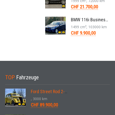
1999 cm³, 72000 km
CHF 21.700,00
BMW 116i Business 1er F20 Limousine 1.5 6-Gang 2016
1499 cm³, 103000 km
CHF 9.900,00
TOP
Fahrzeuge
Ford Street Rod 2-Door V8 Aut. 1937
, 3000 km
CHF 89.900,00