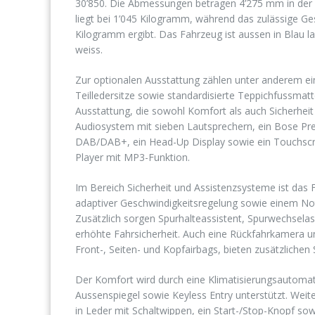
30’850. Die Abmessungen betragen 4’275 mm in der 
liegt bei 1’045 Kilogramm, während das zulässige G
Kilogramm ergibt. Das Fahrzeug ist aussen in Blau la
weiss.
Zur optionalen Ausstattung zählen unter anderem ein
Teilledersitze sowie standardisierte Teppichfussma
Ausstattung, die sowohl Komfort als auch Sicherhe
Audiosystem mit sieben Lautsprechern, ein Bose Pr
DAB/DAB+, ein Head-Up Display sowie ein Touchscre
Player mit MP3-Funktion.
Im Bereich Sicherheit und Assistenzsysteme ist das F
adaptiver Geschwindigkeitsregelung sowie einem No
Zusätzlich sorgen Spurhalteassistent, Spurwechselass
erhöhte Fahrsicherheit. Auch eine Rückfahrkamera und
Front-, Seiten- und Kopfairbags, bieten zusätzlichen
Der Komfort wird durch eine Klimatisierungsautomatik
Aussenspiegel sowie Keyless Entry unterstützt. Weit
in Leder mit Schaltwippen, ein Start-/Stop-Knopf sow