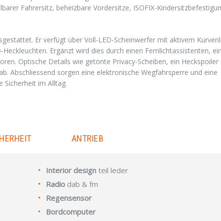
barer Fahrersitz, beheizbare Vordersitze, ISOFIX-Kindersitzbefestigu
estattet. Er verfügt über Voll-LED-Scheinwerfer mit aktivem Kurvenli
eckleuchten. Ergänzt wird dies durch einen Fernlichtassistenten, ei
n. Optische Details wie getönte Privacy-Scheiben, ein Heckspoiler
 ab. Abschliessend sorgen eine elektronische Wegfahrsperre und eine
 Sicherheit im Alltag.
HERHEIT
ANTRIEB
Interior design
teil leder
Radio
dab & fm
Regensensor
Bordcomputer