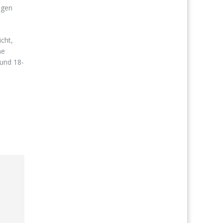
ngen
cht,
ne
 und 18-