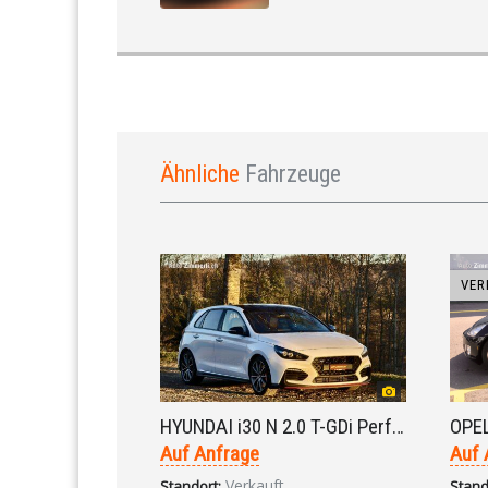
Ähnliche
Fahrzeuge
VER
HYUNDAI i30 N 2.0 T-GDi Performance Kompaktsportler 6-Gang 2019
Auf Anfrage
Auf 
Verkauft
Standort:
Stand