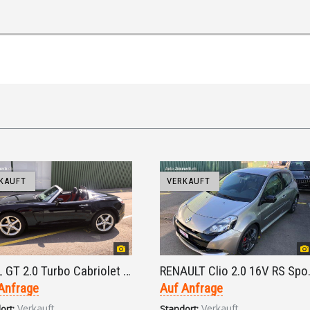
KAUFT
VERKAUFT
OPEL GT 2.0 Turbo Cabriolet 6-Gang 2009
RENAULT Clio 2.
Anfrage
Auf Anfrage
Verkauft
Verkauft
ort:
Standort: