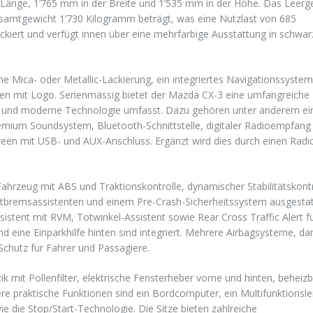
Länge, 1’765 mm in der Breite und 1’535 mm in der Höhe. Das Leerg
esamtgewicht 1’730 Kilogramm beträgt, was eine Nutzlast von 685
ckiert und verfügt innen über eine mehrfarbige Ausstattung in schwar
e Mica- oder Metallic-Lackierung, ein integriertes Navigationssystem
tten mit Logo. Serienmässig bietet der Mazda CX-3 eine umfangreiche
it und moderne Technologie umfasst. Dazu gehören unter anderem ei
emium Soundsystem, Bluetooth-Schnittstelle, digitaler Radioempfang
en mit USB- und AUX-Anschluss. Ergänzt wird dies durch einen Radi
ahrzeug mit ABS und Traktionskontrolle, dynamischer Stabilitätskontr
tbremsassistenten und einem Pre-Crash-Sicherheitssystem ausgestat
istent mit RVM, Totwinkel-Assistent sowie Rear Cross Traffic Alert f
 eine Einparkhilfe hinten sind integriert. Mehrere Airbagsysteme, da
 Schutz für Fahrer und Passagiere.
 mit Pollenfilter, elektrische Fensterheber vorne und hinten, beheiz
ere praktische Funktionen sind ein Bordcomputer, ein Multifunktionsl
ie die Stop/Start-Technologie. Die Sitze bieten zahlreiche