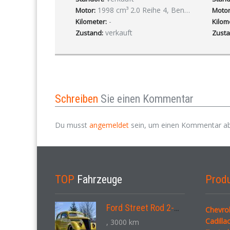
1998 cm³ 2.0 Reihe 4, Benzin
Motor:
Motor
-
Kilometer:
Kilom
verkauft
Zustand:
Zusta
Schreiben
Sie einen Kommentar
Du musst
angemeldet
sein, um einen Kommentar a
TOP
Fahrzeuge
Prod
Ford Street Rod 2-Door V8 Aut. 1937
Chevrol
Cadilla
, 3000 km