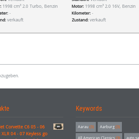
1998 cm³ 2.0 Turbo, Benzin
1998 cm³ 2.0 16V, Benzin
:
Motor:
-
-
eter:
Kilometer:
verkauft
verkauft
nd:
Zustand:
bzugeben.
ukte
Keywords
et Corvette C6 05 - 06
Aarau
(3)
Aarburg
(3)
c XLR 04 - 07 Keyless go
All American Classics
(3)
auto s