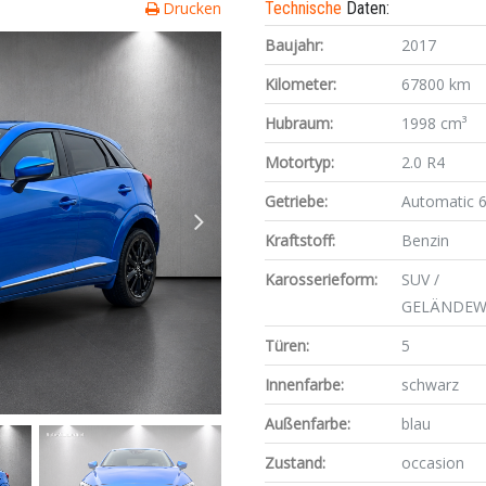
Drucken
Technische
Daten:
Baujahr:
2017
Kilometer:
67800 km
Hubraum:
1998 cm³
Motortyp:
2.0 R4
Getriebe:
Automatic 
Kraftstoff:
Benzin
Karosserieform:
SUV /
GELÄNDE
Türen:
5
Innenfarbe:
schwarz
Außenfarbe:
blau
Zustand:
occasion