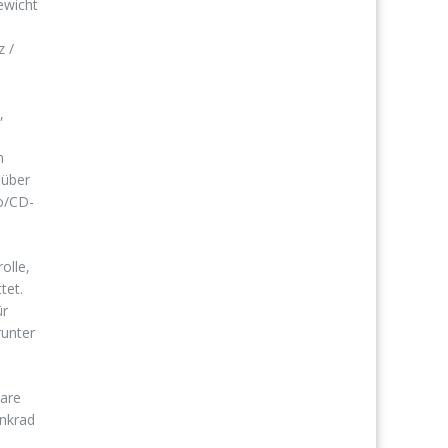
ewicht
z /
,
n
 über
o/CD-
olle,
tet.
ür
runter
bare
enkrad