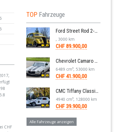
TOP
Fahrzeuge
6
6
Ford Street Rod 2-Door V8 Aut. 1937
, 3000 km
CHF 89.900,00
Chevrolet Camaro SS 396 LS3 Coupe Aut. 1971
6489 cm³, 53000 km
2017,
CHF 41.900,00
erfügt
998
CMC Tiffany Classic Coupé Neoklassiker 5.0 V8 1991
5.8
4940 cm³, 128000 km
CHF 39.900,00
Alle Fahrzeuge anzeigen
bei CHF