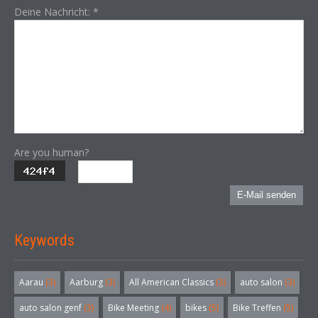
Deine Nachricht:
*
Are you human?
E-Mail senden
Keywords
Aarau
(3)
Aarburg
(3)
All American Classics
(3)
auto salon
(3)
auto salon genf
(3)
Bike Meeting
(4)
bikes
(5)
Bike Treffen
(5)