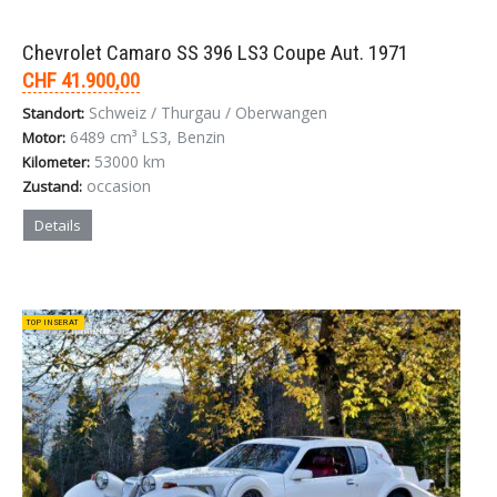
Chevrolet Camaro SS 396 LS3 Coupe Aut. 1971
CHF 41.900,00
Schweiz / Thurgau / Oberwangen
Standort:
6489 cm³ LS3, Benzin
Motor:
53000 km
Kilometer:
occasion
Zustand:
Details
TOP INSERAT