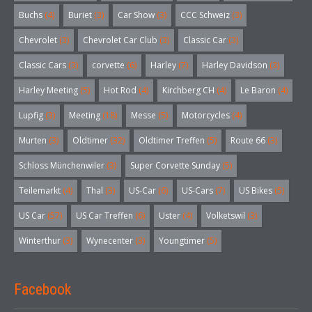
Buchs
(4)
Buriet
(3)
Car Show
(3)
CCC Schweiz
(3)
Chevrolet
(3)
Chevrolet Car Club
(3)
Classic Car
(3)
Classic Cars
(3)
corvette
(6)
Harley
(7)
Harley Davidson
(3)
Harley Meeting
(5)
Hot Rod
(4)
Kirchberg CH
(4)
Le Baron
(4)
Lupfig
(3)
Meeting
(18)
Messe
(5)
Motorcycles
(4)
Murten
(3)
Oldtimer
(32)
Oldtimer Treffen
(5)
Route 66
(3)
Schloss Münchenwiler
(3)
Super Corvette Sunday
(5)
Teilemarkt
(4)
Thal
(3)
US-Car
(6)
US-Cars
(7)
US Bikes
(5)
US Car
(57)
US Car Treffen
(6)
Uster
(4)
Volketswil
(3)
Winterthur
(3)
Wynecenter
(3)
Youngtimer
(5)
Facebook