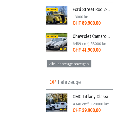
Ford Street Rod 2-Door V8 Aut. 1937
TOP INSERAT
, 3000 km
CHF 89.900,00
Chevrolet Camaro SS 396 LS3 Coupe Aut. 1971
TOP INSERAT
6489 cm³, 53000 km
CHF 41.900,00
Alle Fahrzeuge anzeigen
TOP
Fahrzeuge
CMC Tiffany Classic Coupé Neoklassiker 5.0 V8 1991
4940 cm³, 128000 km
CHF 39.900,00