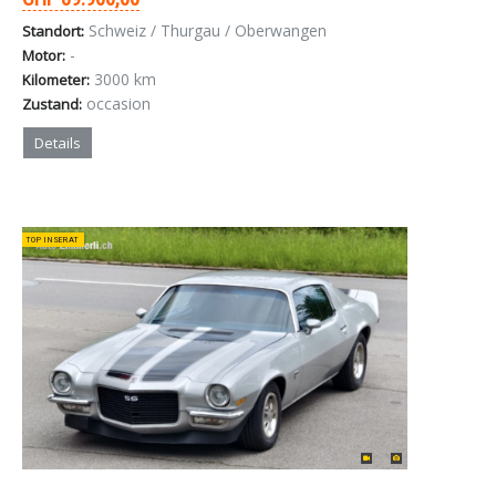
Schweiz / Thurgau / Oberwangen
Standort:
-
Motor:
3000 km
Kilometer:
occasion
Zustand:
Details
TOP INSERAT