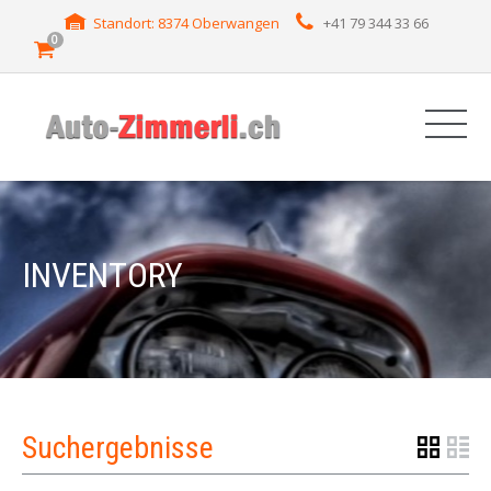
Standort: 8374 Oberwangen
+41 79 344 33 66
0
INVENTORY
Suchergebnisse