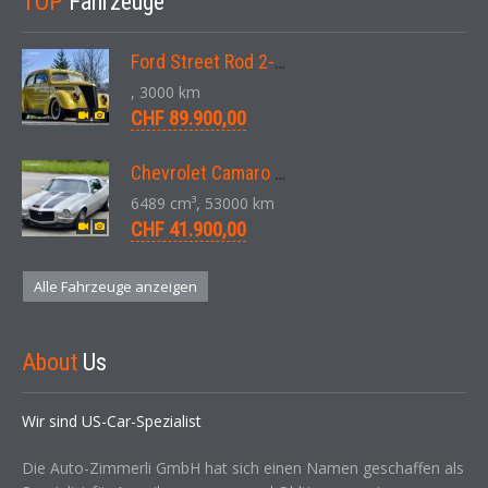
TOP
Fahrzeuge
Ford Street Rod 2-Door V8 Aut. 1937
, 3000 km
CHF 89.900,00
Chevrolet Camaro SS 396 LS3 Coupe Aut. 1971
6489 cm³, 53000 km
CHF 41.900,00
Alle Fahrzeuge anzeigen
About
Us
Wir sind US-Car-Spezialist
Die Auto-Zimmerli GmbH hat sich einen Namen geschaffen als