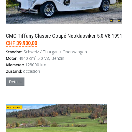
CMC Tiffany Classic Coupé Neoklassiker 5.0 V8 1991
CHF 39.900,00
Schweiz / Thurgau / Oberwangen
Standort:
4940 cm³ 5.0 V8, Benzin
Motor:
128000 km
Kilometer:
occasion
Zustand:
Details
TOP INSERAT