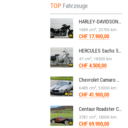
TOP
Fahrzeuge
HARLEY-DAVIDSON FLS Softail Slim ABS Chopper 6-Gang 2013
1689 cm³, 25700 km
CHF 17.900,00
HERCULES Sachs 50/2 Mofa 2-Gang Handschaltung Veteran
47 cm³, 18300 km
CHF 4.500,00
Chevrolet Camaro SS 396 LS3 Coupe Aut. 1971
6489 cm³, 53000 km
CHF 41.900,00
Centaur Roadster Convertible 3,8 V6 Aut. 1981
3781 cm³, 18000 km
CHF 69.900,00