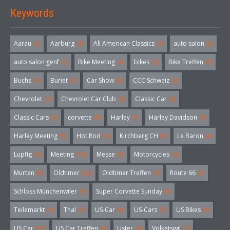
Keywords
Aarau
(3)
Aarburg
(3)
All American Classics
(3)
auto salon
(3)
auto salon genf
(3)
Bike Meeting
(4)
bikes
(5)
Bike Treffen
(5)
Buchs
(4)
Buriet
(3)
Car Show
(3)
CCC Schweiz
(3)
Chevrolet
(3)
Chevrolet Car Club
(3)
Classic Car
(3)
Classic Cars
(3)
corvette
(6)
Harley
(7)
Harley Davidson
(3)
Harley Meeting
(5)
Hot Rod
(4)
Kirchberg CH
(4)
Le Baron
(4)
Lupfig
(3)
Meeting
(18)
Messe
(5)
Motorcycles
(4)
Murten
(3)
Oldtimer
(32)
Oldtimer Treffen
(5)
Route 66
(3)
Schloss Münchenwiler
(3)
Super Corvette Sunday
(5)
Teilemarkt
(4)
Thal
(3)
US-Car
(6)
US-Cars
(7)
US Bikes
(5)
US Car
(57)
US Car Treffen
(6)
Uster
(4)
Volketswil
(3)