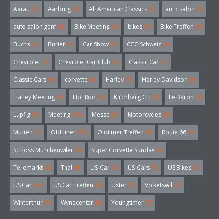
Aarau
(3)
Aarburg
(3)
All American Classics
(3)
auto salon
(3)
auto salon genf
(3)
Bike Meeting
(4)
bikes
(5)
Bike Treffen
(5)
Buchs
(4)
Buriet
(3)
Car Show
(3)
CCC Schweiz
(3)
Chevrolet
(3)
Chevrolet Car Club
(3)
Classic Car
(3)
Classic Cars
(3)
corvette
(6)
Harley
(7)
Harley Davidson
(3)
Harley Meeting
(5)
Hot Rod
(4)
Kirchberg CH
(4)
Le Baron
(4)
Lupfig
(3)
Meeting
(18)
Messe
(5)
Motorcycles
(4)
Murten
(3)
Oldtimer
(32)
Oldtimer Treffen
(5)
Route 66
(3)
Schloss Münchenwiler
(3)
Super Corvette Sunday
(5)
Teilemarkt
(4)
Thal
(3)
US-Car
(6)
US-Cars
(7)
US Bikes
(5)
US Car
(57)
US Car Treffen
(6)
Uster
(4)
Volketswil
(3)
Winterthur
(3)
Wynecenter
(3)
Youngtimer
(5)