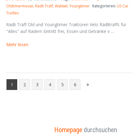
Oldtimermesse
Rädli Träff
Wattwil
Youngtimer
Kategorieren:
US Car
Treffen
Rädli Träff Old und Youngtimer Traktoren Velo Rädliträffs für
"Alles" auf Rädern Eintritt frei, Essen und Getränke v ...
Mehr lesen
1
2
3
4
5
6
Homepage
durchsuchen