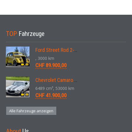
TOP
Fahrzeuge
Ford Street Rod 2-Door V8 Aut. 1937
, 3000 km
CHF 89.900,00
Chevrolet Camaro SS 396 LS3 Coupe Aut. 1971
6489 cm³, 53000 km
CHF 41.900,00
Alle Fahrzeuge anzeigen
About
Us