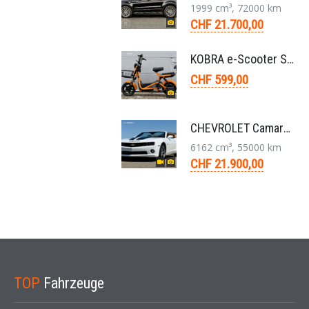
1999 cm³, 72000 km
CHF 21.700,00
KOBRA e-Scooter SG G60 240 Watt
CHF 599,00
CHEVROLET Camaro 2SS RS 6,2L V8 Cabriolet Aut. 2011
6162 cm³, 55000 km
CHF 21.900,00
TOP
Fahrzeuge