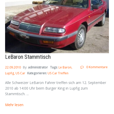
LeBaron Stammtisch
0 Kommentare
22.09.2010
By:
administrator
Tags
:
Le Baron
Lupfig
US Car
Kategorieren:
US Car Treffen
Alle Schweizer LeBaron Fahrer treffen sich am 12. September
2010 ab 14:00 Uhr beim Burger King in Lupfig zum
Stammtisch. ...
Mehr lesen