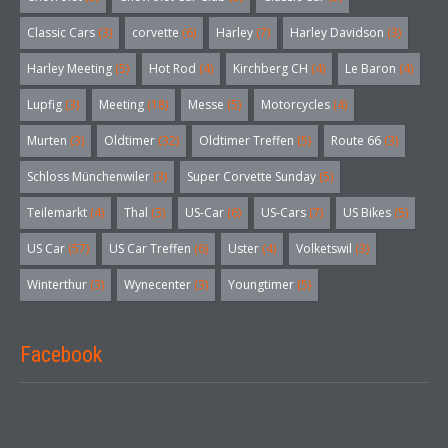
Classic Cars
(3)
corvette
(6)
Harley
(7)
Harley Davidson
(3)
Harley Meeting
(5)
Hot Rod
(4)
Kirchberg CH
(4)
Le Baron
(4)
Lupfig
(3)
Meeting
(18)
Messe
(5)
Motorcycles
(4)
Murten
(3)
Oldtimer
(32)
Oldtimer Treffen
(5)
Route 66
(3)
Schloss Münchenwiler
(3)
Super Corvette Sunday
(5)
Teilemarkt
(4)
Thal
(3)
US-Car
(6)
US-Cars
(7)
US Bikes
(5)
US Car
(57)
US Car Treffen
(6)
Uster
(4)
Volketswil
(3)
Winterthur
(3)
Wynecenter
(3)
Youngtimer
(5)
Facebook