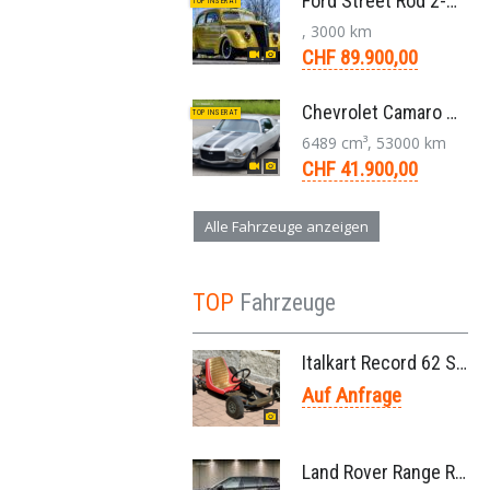
Ford Street Rod 2-Door V8 Aut. 1937
TOP INSERAT
, 3000 km
CHF 89.900,00
Chevrolet Camaro SS 396 LS3 Coupe Aut. 1971
TOP INSERAT
6489 cm³, 53000 km
CHF 41.900,00
Alle Fahrzeuge anzeigen
TOP
Fahrzeuge
Italkart Record 62 Sidewinder 1961 Rennkart, Parilla V11 Thunderbolt Motor
Auf Anfrage
Land Rover Range Rover Evoque Compact SUV 2.0 TD4 SE AT9 2017