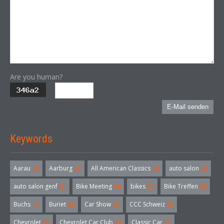
Are you human?
E-Mail senden
Keywords
Aarau
(3)
Aarburg
(3)
All American Classics
(3)
auto salon
(3)
auto salon genf
(3)
Bike Meeting
(4)
bikes
(5)
Bike Treffen
(5)
Buchs
(4)
Buriet
(3)
Car Show
(3)
CCC Schweiz
(3)
Chevrolet
(3)
Chevrolet Car Club
(3)
Classic Car
(3)