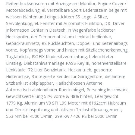
Reifendrucksensoren mit Anzeige am Monitor, Engine Cover /
Motorabdeckung, el. verstellbare Sport Ledersitze in beige mit
weissen Nähten und eingesticktem SS Logo, 4 Sitze,
Servolenkung, el. Fenster mit Automatik Funktion, DIC Driver
Information Center in Deutsch, in Wagenfarbe lackierter
Heckspoiler, der Tempomat ist am Lenkrad bedienbar,
Gepäckraumnetz, RS Rückleuchten, Doppel- und Seitenairbags
vorne, Kopfairbags vorne und hinten mit Sitzflächenerkennung,
Tagfahrlicht, ISOFIX Kindersitzvorrichtung, beleuchteter
Einstieg, Diebstahlwarnanlage PASS Key III, höhenverstellbare
Lenksäule, 72 Liter Benzintank, Heckantrieb, gesperrte
Hinterachse, 3 integrierte Sender für Garagentore, die hintere
Sitzbank ist abkplappbar, Haifischflossen Antenne,
Automatisch abblendbarer Rueckspiegel, Persening in schwarz,
Gewichtsverteilung 52% vorne & 48% hinten, Leergewicht
1779 Kg, Aluminium V8 SFI L99 Motor mit 6162ccm Hubraum
und Direkteinspritzung und aktivem Treibstoffmanagement,
553 Nm bei 4500 U/min, 299 Kw / 426 PS bei 5000 U/min