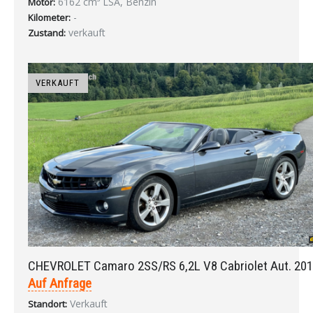
6162 cm³ LSA, Benzin
Motor:
-
Kilometer:
verkauft
Zustand:
VERKAUFT
CHEVROLET Camaro 2SS/RS 6,2L V8 Cabriolet Aut. 20
Auf Anfrage
Verkauft
Standort: