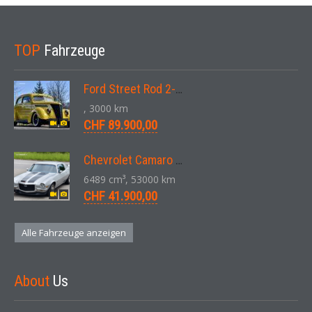
TOP
Fahrzeuge
Ford Street Rod 2-Door V8 Aut. 1937
, 3000 km
CHF 89.900,00
Chevrolet Camaro SS 396 LS3 Coupe Aut. 1971
6489 cm³, 53000 km
CHF 41.900,00
Alle Fahrzeuge anzeigen
About
Us