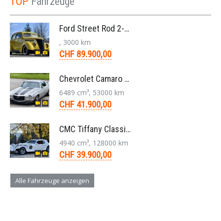
TOP
Fahrzeuge
Ford Street Rod 2-Door V8 Aut. 1937
, 3000 km
CHF 89.900,00
Chevrolet Camaro SS 396 LS3 Coupe Aut. 1971
6489 cm³, 53000 km
CHF 41.900,00
CMC Tiffany Classic Coupé Neoklassiker 5.0 V8 1991
4940 cm³, 128000 km
CHF 39.900,00
Alle Fahrzeuge anzeigen