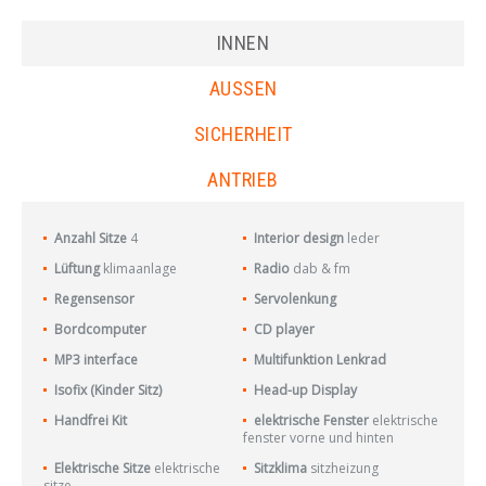
INNEN
AUSSEN
SICHERHEIT
ANTRIEB
Anzahl Sitze
4
Interior design
leder
Lüftung
klimaanlage
Radio
dab & fm
Regensensor
Servolenkung
Bordcomputer
CD player
MP3 interface
Multifunktion Lenkrad
Isofix (Kinder Sitz)
Head-up Display
Handfrei Kit
elektrische Fenster
elektrische
fenster vorne und hinten
Elektrische Sitze
elektrische
Sitzklima
sitzheizung
sitze