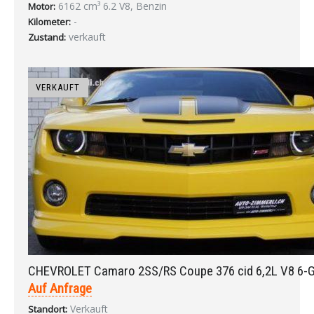
6162 cm³ 6.2 V8, Benzin
Motor:
-
Kilometer:
verkauft
Zustand:
VERKAUFT
CHEVROLET Camaro 2SS/RS Coupe 376 cid 6,2L V8 6-G
Auf Anfrage
Verkauft
Standort: