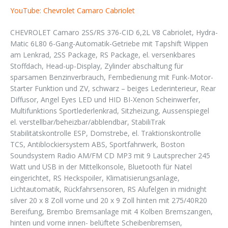
YouTube: Chevrolet Camaro Cabriolet
CHEVROLET Camaro 2SS/RS 376-CID 6,2L V8 Cabriolet, Hydra-
Matic 6L80 6-Gang-Automatik-Getriebe mit Tapshift Wippen
am Lenkrad, 2SS Package, RS Package, el. versenkbares
Stoffdach, Head-up-Display, Zylinder abschaltung für
sparsamen Benzinverbrauch, Fernbedienung mit Funk-Motor-
Starter Funktion und ZV, schwarz – beiges Lederinterieur, Rear
Diffusor, Angel Eyes LED und HID BI-Xenon Scheinwerfer,
Multifunktions Sportlederlenkrad, Sitzheizung, Aussenspiegel
el. verstellbar/beheizbar/abblendbar, StabiliTrak
Stabilitätskontrolle ESP, Domstrebe, el. Traktionskontrolle
TCS, Antiblockiersystem ABS, Sportfahrwerk, Boston
Soundsystem Radio AM/FM CD MP3 mit 9 Lautsprecher 245
Watt und USB in der Mittelkonsole, Bluetooth für Natel
eingerichtet, RS Heckspoiler, Klimatisierungsanlage,
Lichtautomatik, Rückfahrsensoren, RS Alufelgen in midnight
silver 20 x 8 Zoll vorne und 20 x 9 Zoll hinten mit 275/40R20
Bereifung, Brembo Bremsanlage mit 4 Kolben Bremszangen,
hinten und vorne innen- belüftete Scheibenbremsen,