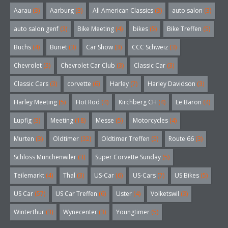
Aarau
(3)
Aarburg
(3)
All American Classics
(3)
auto salon
(3)
auto salon genf
(3)
Bike Meeting
(4)
bikes
(5)
Bike Treffen
(5)
Buchs
(4)
Buriet
(3)
Car Show
(3)
CCC Schweiz
(3)
Chevrolet
(3)
Chevrolet Car Club
(3)
Classic Car
(3)
Classic Cars
(3)
corvette
(6)
Harley
(7)
Harley Davidson
(3)
Harley Meeting
(5)
Hot Rod
(4)
Kirchberg CH
(4)
Le Baron
(4)
Lupfig
(3)
Meeting
(18)
Messe
(5)
Motorcycles
(4)
Murten
(3)
Oldtimer
(32)
Oldtimer Treffen
(5)
Route 66
(3)
Schloss Münchenwiler
(3)
Super Corvette Sunday
(5)
Teilemarkt
(4)
Thal
(3)
US-Car
(6)
US-Cars
(7)
US Bikes
(5)
US Car
(57)
US Car Treffen
(6)
Uster
(4)
Volketswil
(3)
Winterthur
(3)
Wynecenter
(3)
Youngtimer
(5)