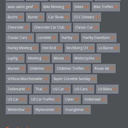
auto salon genf
(3)
Bike Meeting
(4)
bikes
(5)
Bike Treffen
(5)
Buchs
(4)
Buriet
(3)
Car Show
(3)
CCC Schweiz
(3)
Chevrolet
(3)
Chevrolet Car Club
(3)
Classic Car
(3)
Classic Cars
(3)
corvette
(6)
Harley
(7)
Harley Davidson
(3)
Harley Meeting
(5)
Hot Rod
(4)
Kirchberg CH
(4)
Le Baron
(4)
Lupfig
(3)
Meeting
(18)
Messe
(5)
Motorcycles
(4)
Murten
(3)
Oldtimer
(32)
Oldtimer Treffen
(5)
Route 66
(3)
Schloss Münchenwiler
(3)
Super Corvette Sunday
(5)
Teilemarkt
(4)
Thal
(3)
US-Car
(6)
US-Cars
(7)
US Bikes
(5)
US Car
(57)
US Car Treffen
(6)
Uster
(4)
Volketswil
(3)
Winterthur
(3)
Wynecenter
(3)
Youngtimer
(5)