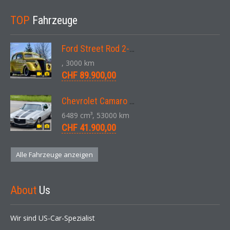
TOP
Fahrzeuge
Ford Street Rod 2-Door V8 Aut. 1937
, 3000 km
CHF 89.900,00
Chevrolet Camaro SS 396 LS3 Coupe Aut. 1971
6489 cm³, 53000 km
CHF 41.900,00
Alle Fahrzeuge anzeigen
About
Us
Wir sind US-Car-Spezialist