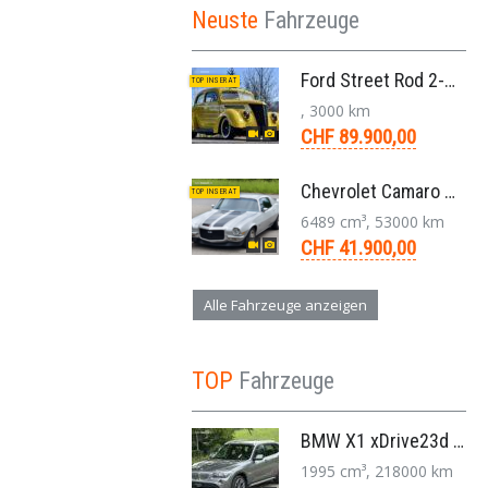
Neuste
Fahrzeuge
Ford Street Rod 2-Door V8 Aut. 1937
TOP INSERAT
, 3000 km
CHF 89.900,00
Chevrolet Camaro SS 396 LS3 Coupe Aut. 1971
TOP INSERAT
6489 cm³, 53000 km
CHF 41.900,00
Alle Fahrzeuge anzeigen
TOP
Fahrzeuge
BMW X1 xDrive23d E84 204 PS Steptronic Panorama Navi Leder PDC 2011
1995 cm³, 218000 km