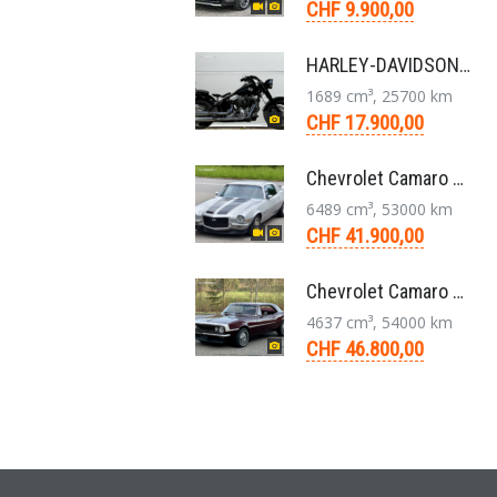
CHF 9.900,00
HARLEY-DAVIDSON FLS Softail Slim ABS Chopper 6-Gang 2013
1689 cm³, 25700 km
CHF 17.900,00
Chevrolet Camaro SS 396 LS3 Coupe Aut. 1971
6489 cm³, 53000 km
CHF 41.900,00
Chevrolet Camaro Coupé 1. Generation V8 Aut. 1967
4637 cm³, 54000 km
CHF 46.800,00