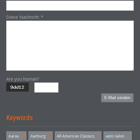
Deine Nachricht:
*
Are you human?
E-Mail senden
Keywords
Aarau
(3)
Aarburg
(3)
All American Classics
(3)
auto salon
(3)