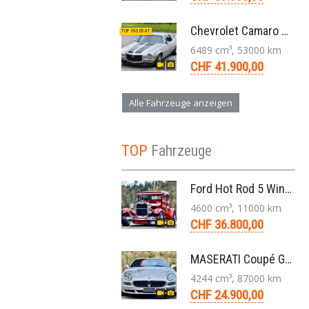
Chevrolet Camaro SS 396 LS3 Coupe Aut. 1971
TOP INSERAT
6489 cm³, 53000 km
CHF 41.900,00
Alle Fahrzeuge anzeigen
TOP
Fahrzeuge
Ford Hot Rod 5 Window 283 V8 4-Gang 1929
4600 cm³, 11000 km
CHF 36.800,00
MASERATI Coupé GT Cambiocorsa 4,2 V8 Aut. 2005
4244 cm³, 87000 km
CHF 24.900,00