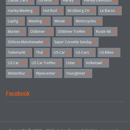
Classic Cars
(3)
corvette
(6)
Harley
(7)
Harley Davidson
(3)
Harley Meeting
(5)
Hot Rod
(4)
Kirchberg CH
(4)
Le Baron
(4)
Lupfig
(3)
Meeting
(18)
Messe
(5)
Motorcycles
(4)
Murten
(3)
Oldtimer
(32)
Oldtimer Treffen
(5)
Route 66
(3)
Schloss Münchenwiler
(3)
Super Corvette Sunday
(5)
Teilemarkt
(4)
Thal
(3)
US-Car
(6)
US-Cars
(7)
US Bikes
(5)
US Car
(57)
US Car Treffen
(6)
Uster
(4)
Volketswil
(3)
Winterthur
(3)
Wynecenter
(3)
Youngtimer
(5)
Facebook