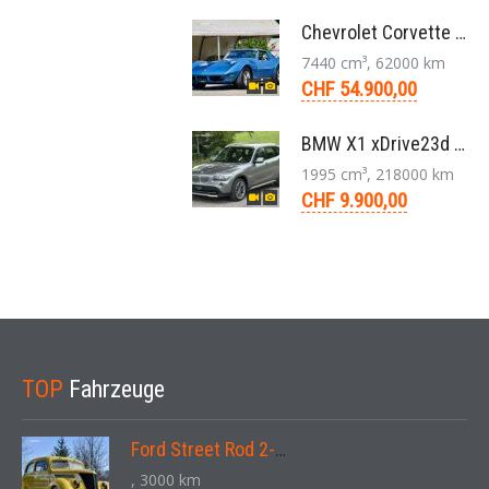
Chevrolet Corvette Stingray Targa C3 454-V8 4-Gang 1974
7440 cm³, 62000 km
CHF 54.900,00
BMW X1 xDrive23d E84 204 PS Steptronic Panorama Navi Leder PDC 2011
1995 cm³, 218000 km
CHF 9.900,00
TOP
Fahrzeuge
Ford Street Rod 2-Door V8 Aut. 1937
, 3000 km