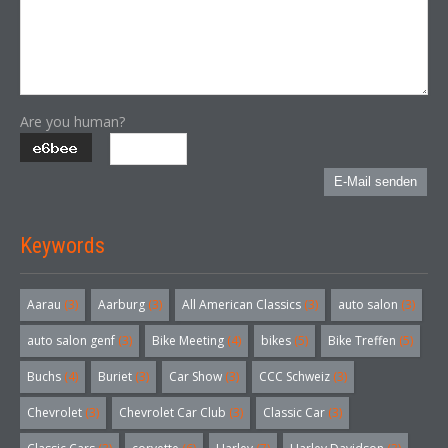
Are you human?
E-Mail senden
Keywords
Aarau
(3)
Aarburg
(3)
All American Classics
(3)
auto salon
(3)
auto salon genf
(3)
Bike Meeting
(4)
bikes
(5)
Bike Treffen
(5)
Buchs
(4)
Buriet
(3)
Car Show
(3)
CCC Schweiz
(3)
Chevrolet
(3)
Chevrolet Car Club
(3)
Classic Car
(3)