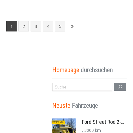
1
2
3
4
5
Homepage
durchsuchen
Neuste
Fahrzeuge
Ford Street Rod 2-Door V8 Aut. 1937
TOP INSERAT
, 3000 km