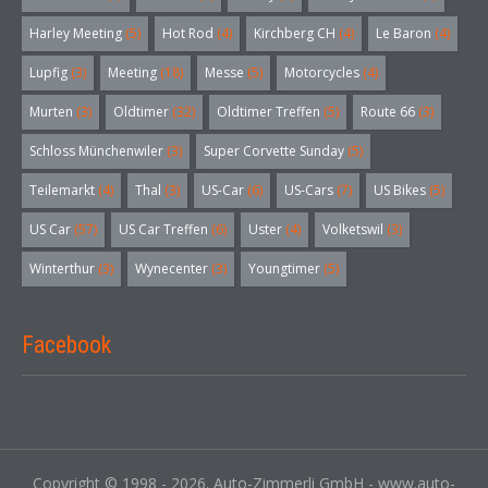
Harley Meeting
(5)
Hot Rod
(4)
Kirchberg CH
(4)
Le Baron
(4)
Lupfig
(3)
Meeting
(18)
Messe
(5)
Motorcycles
(4)
Murten
(3)
Oldtimer
(32)
Oldtimer Treffen
(5)
Route 66
(3)
Schloss Münchenwiler
(3)
Super Corvette Sunday
(5)
Teilemarkt
(4)
Thal
(3)
US-Car
(6)
US-Cars
(7)
US Bikes
(5)
US Car
(57)
US Car Treffen
(6)
Uster
(4)
Volketswil
(3)
Winterthur
(3)
Wynecenter
(3)
Youngtimer
(5)
Facebook
Copyright © 1998 - 2026. Auto-Zimmerli GmbH - www.auto-