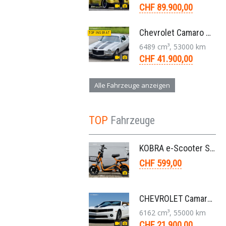
CHF 89.900,00
Chevrolet Camaro SS 396 LS3 Coupe Aut. 1971
TOP INSERAT
6489 cm³, 53000 km
CHF 41.900,00
Alle Fahrzeuge anzeigen
TOP
Fahrzeuge
KOBRA e-Scooter SG G60 240 Watt
CHF 599,00
CHEVROLET Camaro 2SS RS 6,2L V8 Cabriolet Aut. 2011
6162 cm³, 55000 km
CHF 21.900,00