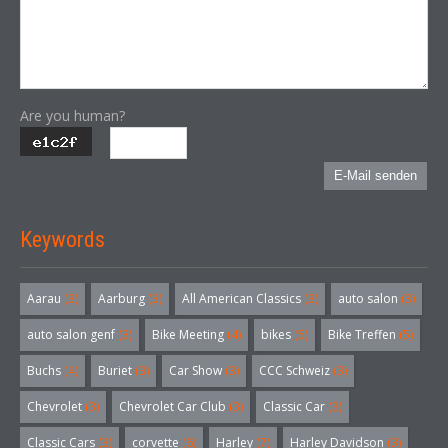
Are you human?
E-Mail senden
Keywords
Aarau
(3)
Aarburg
(3)
All American Classics
(3)
auto salon
(3)
auto salon genf
(3)
Bike Meeting
(4)
bikes
(5)
Bike Treffen
(5)
Buchs
(4)
Buriet
(3)
Car Show
(3)
CCC Schweiz
(3)
Chevrolet
(3)
Chevrolet Car Club
(3)
Classic Car
(3)
Classic Cars
(3)
corvette
(6)
Harley
(7)
Harley Davidson
(3)