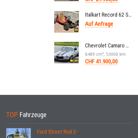
Italkart Record 62 Sidewinder 1961 Rennkart, Parilla V11 Thunderbolt Motor
Auf Anfrage
Chevrolet Camaro SS 396 LS3 Coupe Aut. 1971
6489 cm³, 53000 km
CHF 41.900,00
TOP
Fahrzeuge
Ford Street Rod 2-Door V8 Aut. 1937