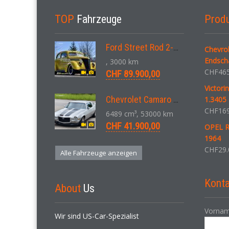
TOP
Fahrzeuge
Prod
Ford Street Rod 2-Door V8 Aut. 1937
Chevro
Endsch
, 3000 km
CHF
465
CHF 89.900,00
Victori
Chevrolet Camaro SS 396 LS3 Coupe Aut. 1971
1.3405 
CHF
169
6489 cm³, 53000 km
CHF 41.900,00
OPEL R
1964
CHF
29.
Alle Fahrzeuge anzeigen
Konta
About
Us
Vornam
Wir sind US-Car-Spezialist