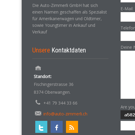
Die Auto-Zimmerli GmbH hat sich
E-Mail:
einen Namen geschaffen als Spezialist
für Amerikanerwagen und Oldtimer,
sowie Youngtimer in Ankauf und
Telefo
Verkauf
Deine 
Unsere
Kontaktdaten
Standort:
Fischingerstrasse 36
8374 Oberwangen.
+41 79 344 33 66
Are yo
info@auto-zimmerli.ch