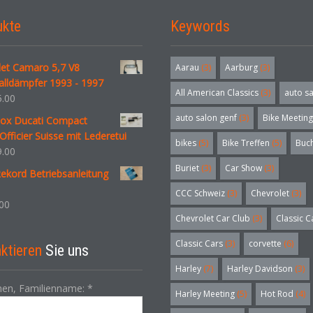
ukte
Keywords
let Camaro 5,7 V8
Aarau
(3)
Aarburg
(3)
alldämpfer 1993 - 1997
All American Classics
(3)
auto s
.00
auto salon genf
(3)
Bike Meeting
nox Ducati Compact
Officier Suisse mit Lederetui
bikes
(5)
Bike Treffen
(5)
Buc
.00
Buriet
(3)
Car Show
(3)
ekord Betriebsanleitung
CCC Schweiz
(3)
Chevrolet
(3)
00
Chevrolet Car Club
(3)
Classic C
Classic Cars
(3)
corvette
(6)
ktieren
Sie uns
Harley
(7)
Harley Davidson
(3)
en, Familienname:
*
Harley Meeting
(5)
Hot Rod
(4)