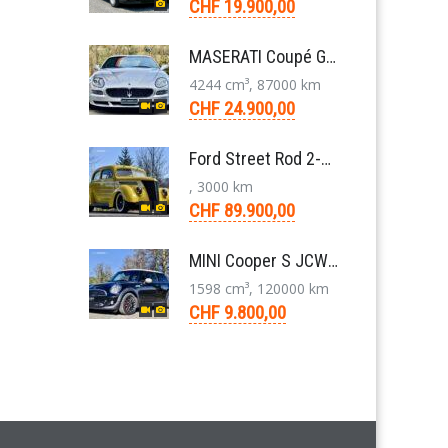
CHF 19.900,00
MASERATI Coupé GT Cambiocorsa 4,2 V8 Aut. 2005
4244 cm³, 87000 km
CHF 24.900,00
Ford Street Rod 2-Door V8 Aut. 1937
, 3000 km
CHF 89.900,00
MINI Cooper S JCW R56 N14 Kleinwagen 6-Gang 2011
1598 cm³, 120000 km
CHF 9.800,00