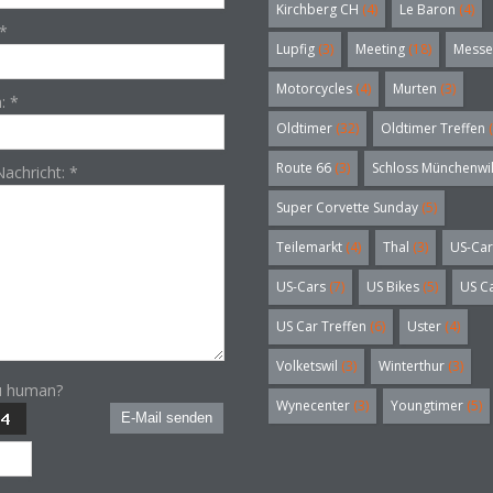
Kirchberg CH
(4)
Le Baron
(4)
*
Lupfig
(3)
Meeting
(18)
Messe
Motorcycles
(4)
Murten
(3)
n:
*
Oldtimer
(32)
Oldtimer Treffen
(
Route 66
(3)
Schloss Münchenwi
Nachricht:
*
Super Corvette Sunday
(5)
Teilemarkt
(4)
Thal
(3)
US-Car
US-Cars
(7)
US Bikes
(5)
US C
US Car Treffen
(6)
Uster
(4)
Volketswil
(3)
Winterthur
(3)
u human?
Wynecenter
(3)
Youngtimer
(5)
E-Mail senden