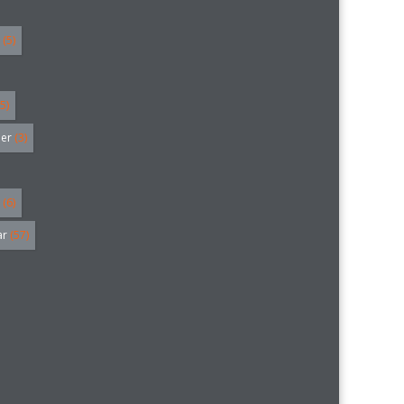
(5)
5)
ler
(3)
(6)
ar
(57)