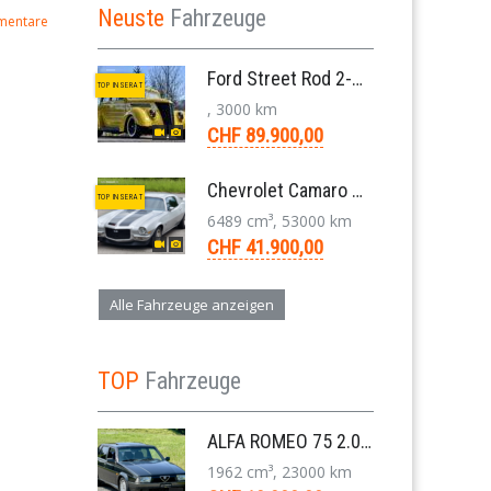
Neuste
Fahrzeuge
mentare
Ford Street Rod 2-Door V8 Aut. 1937
TOP INSERAT
, 3000 km
CHF 89.900,00
Chevrolet Camaro SS 396 LS3 Coupe Aut. 1971
TOP INSERAT
6489 cm³, 53000 km
CHF 41.900,00
Alle Fahrzeuge anzeigen
TOP
Fahrzeuge
ALFA ROMEO 75 2.0 TS Super Berlina 5-Gang 1991
1962 cm³, 23000 km