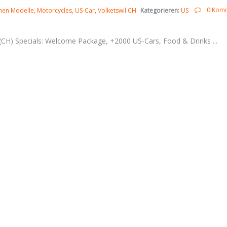
0 Kom
hen Modelle
Motorcycles
US-Car
Volketswil CH
Kategorieren:
US
 (CH) Specials: Welcome Package, +2000 US-Cars, Food & Drinks ...