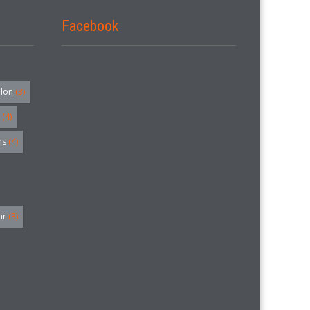
Facebook
alon
(3)
(4)
hs
(4)
ar
(3)