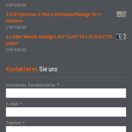
CHF
290.00
3 Zoll Dynomax X-Pipe 2-Rohrauspuffanlage für V-
Motoren
CHF
190.00
2 x Billet Wheels Alufelgen BSP SLX37 10 x 20 Zoll ET35
poliert
CHF
440.00
Kontaktieren
Sie uns
Vornamen, Familienname:
*
E-Mail:
*
Telefon:
*