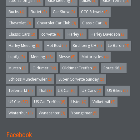
auto salon genf
(3)
Bike Meeting
(4)
bikes
(5)
Bike Treffen
(5)
Buchs
(4)
Buriet
(3)
Car Show
(3)
CCC Schweiz
(3)
Chevrolet
(3)
Chevrolet Car Club
(3)
Classic Car
(3)
Classic Cars
(3)
corvette
(6)
Harley
(7)
Harley Davidson
(3)
Harley Meeting
(5)
Hot Rod
(4)
Kirchberg CH
(4)
Le Baron
(4)
Lupfig
(3)
Meeting
(18)
Messe
(5)
Motorcycles
(4)
Murten
(3)
Oldtimer
(32)
Oldtimer Treffen
(5)
Route 66
(3)
Schloss Münchenwiler
(3)
Super Corvette Sunday
(5)
Teilemarkt
(4)
Thal
(3)
US-Car
(6)
US-Cars
(7)
US Bikes
(5)
US Car
(57)
US Car Treffen
(6)
Uster
(4)
Volketswil
(3)
Winterthur
(3)
Wynecenter
(3)
Youngtimer
(5)
Facebook