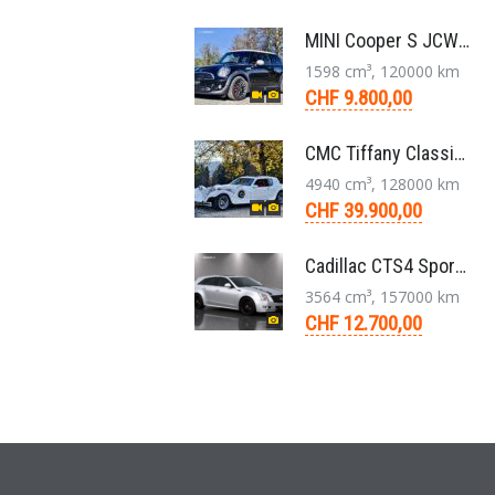
MINI Cooper S JCW R56 N14 Kleinwagen 6-Gang 2011
1598 cm³, 120000 km
CHF 9.800,00
CMC Tiffany Classic Coupé Neoklassiker 5.0 V8 1991
4940 cm³, 128000 km
CHF 39.900,00
Cadillac CTS4 Sport Wagon 3.6 V6 LLT AWD Aut. 2012
3564 cm³, 157000 km
CHF 12.700,00