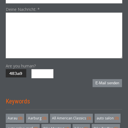
Deine Nachricht:
*
Are you human?
E-Mail senden
Keywords
Aarau
(3)
Aarburg
(3)
All American Classics
(3)
auto salon
(3)