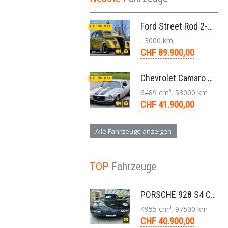
Ford Street Rod 2-Door V8 Aut. 1937
TOP INSERAT
, 3000 km
CHF 89.900,00
Chevrolet Camaro SS 396 LS3 Coupe Aut. 1971
TOP INSERAT
6489 cm³, 53000 km
CHF 41.900,00
Alle Fahrzeuge anzeigen
TOP
Fahrzeuge
PORSCHE 928 S4 Coupé 5.0 V8 Aut. 1987
4955 cm³, 97500 km
CHF 40.900,00