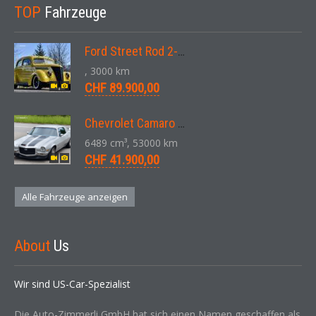
TOP
Fahrzeuge
Ford Street Rod 2-Door V8 Aut. 1937
, 3000 km
CHF 89.900,00
Chevrolet Camaro SS 396 LS3 Coupe Aut. 1971
6489 cm³, 53000 km
CHF 41.900,00
Alle Fahrzeuge anzeigen
About
Us
Wir sind US-Car-Spezialist
Die Auto-Zimmerli GmbH hat sich einen Namen geschaffen als