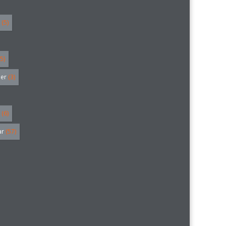
(5)
5)
ler
(3)
(6)
ar
(57)