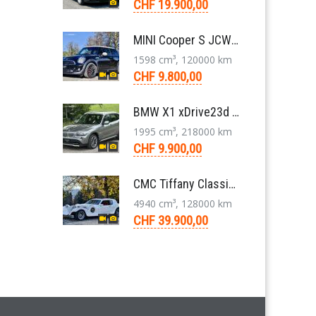
CHF 19.900,00
MINI Cooper S JCW R56 N14 Kleinwagen 6-Gang 2011
1598 cm³, 120000 km
CHF 9.800,00
BMW X1 xDrive23d E84 204 PS Steptronic Panorama Navi Leder PDC 2011
1995 cm³, 218000 km
CHF 9.900,00
CMC Tiffany Classic Coupé Neoklassiker 5.0 V8 1991
4940 cm³, 128000 km
CHF 39.900,00