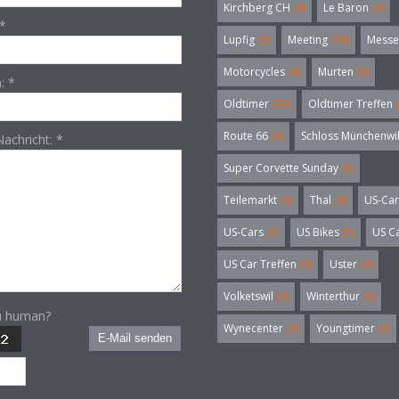
Kirchberg CH
(4)
Le Baron
(4)
*
Lupfig
(3)
Meeting
(18)
Messe
Motorcycles
(4)
Murten
(3)
n:
*
Oldtimer
(32)
Oldtimer Treffen
(
Route 66
(3)
Schloss Münchenwi
Nachricht:
*
Super Corvette Sunday
(5)
Teilemarkt
(4)
Thal
(3)
US-Car
US-Cars
(7)
US Bikes
(5)
US C
US Car Treffen
(6)
Uster
(4)
Volketswil
(3)
Winterthur
(3)
u human?
Wynecenter
(3)
Youngtimer
(5)
E-Mail senden