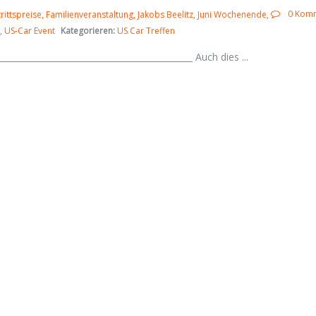
0 Kom
trittspreise
Familienveranstaltung
Jakobs Beelitz
Juni Wochenende
US-Car Event
Kategorieren:
US Car Treffen
___________________________________________ Auch dies ...