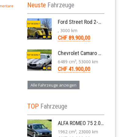
Neuste
Fahrzeuge
mentare
Ford Street Rod 2-Door V8 Aut. 1937
TOP INSERAT
, 3000 km
CHF 89.900,00
Chevrolet Camaro SS 396 LS3 Coupe Aut. 1971
TOP INSERAT
6489 cm³, 53000 km
CHF 41.900,00
Alle Fahrzeuge anzeigen
TOP
Fahrzeuge
ALFA ROMEO 75 2.0 TS Super Berlina 5-Gang 1991
1962 cm³, 23000 km