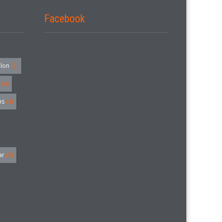
Facebook
alon
(3)
(4)
hs
(4)
ar
(3)