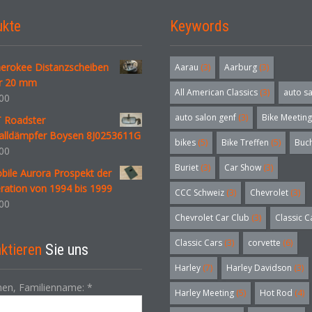
ukte
Keywords
herokee Distanzscheiben
Aarau
(3)
Aarburg
(3)
r 20 mm
All American Classics
(3)
auto s
00
auto salon genf
(3)
Bike Meeting
T Roadster
alldämpfer Boysen 8J0253611G
bikes
(5)
Bike Treffen
(5)
Buc
00
Buriet
(3)
Car Show
(3)
bile Aurora Prospekt der
ration von 1994 bis 1999
CCC Schweiz
(3)
Chevrolet
(3)
00
Chevrolet Car Club
(3)
Classic C
Classic Cars
(3)
corvette
(6)
ktieren
Sie uns
Harley
(7)
Harley Davidson
(3)
en, Familienname:
*
Harley Meeting
(5)
Hot Rod
(4)