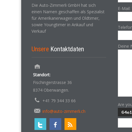
Die Auto-Zimmerli GmbH hat sich
E-Mail:
einen Namen geschaffen als Spezialist
für Amerikanerwagen und Oldtimer,
sowie Youngtimer in Ankauf und
Telefo
Verkauf
Deine 
Unsere
Kontaktdaten
Standort:
Fischingerstrasse 36
8374 Oberwangen.
+41 79 344 33 66
Are yo
info@auto-zimmerli.ch