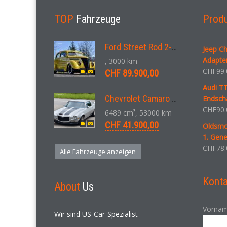
TOP
Fahrzeuge
Prod
Ford Street Rod 2-Door V8 Aut. 1937
Jeep C
Adapte
, 3000 km
CHF
99.
CHF 89.900,00
Audi T
Chevrolet Camaro SS 396 LS3 Coupe Aut. 1971
Endsch
CHF
90.
6489 cm³, 53000 km
CHF 41.900,00
Oldsmo
1. Gene
CHF
78.
Alle Fahrzeuge anzeigen
Konta
About
Us
Vornam
Wir sind US-Car-Spezialist