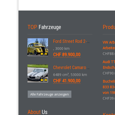
TOP
Fahrzeuge
Prod
Ford Street Rod 2-Door V8 Aut. 1937
VW Arbe
Arbeite
, 3000 km
CHF
88.
CHF 89.900,00
Audi T
Chevrolet Camaro SS 396 LS3 Coupe Aut. 1971
Endsch
CHF
90.
6489 cm³, 53000 km
CHF 41.900,00
Bucheli
833 83
von 19
Alle Fahrzeuge anzeigen
CHF
39.
About
Us