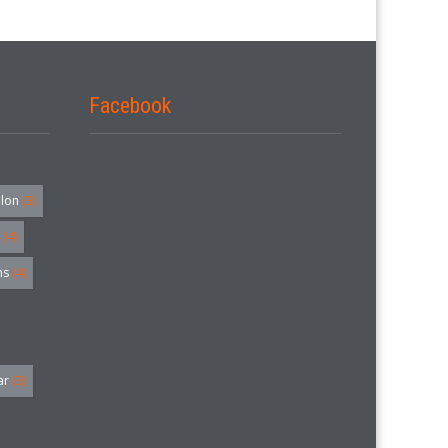
Facebook
alon
(3)
(4)
hs
(4)
ar
(3)