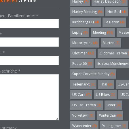
ktieren
Sie uns
Harley
(7)
Harley Davidson
(3)
Harley Meeting
(5)
Hot Rod
(4)
en, Familienname:
*
Kirchberg CH
(4)
Le Baron
(4)
Lupfig
(3)
Meeting
(18)
Messe
*
Motorcycles
(4)
Murten
(3)
n:
*
Oldtimer
(32)
Oldtimer Treffen
(
Route 66
(3)
Schloss Münchenwi
Nachricht:
*
Super Corvette Sunday
(5)
Teilemarkt
(4)
Thal
(3)
US-Car
US-Cars
(7)
US Bikes
(5)
US C
US Car Treffen
(6)
Uster
(4)
Volketswil
(3)
Winterthur
(3)
Wynecenter
(3)
Youngtimer
(5)
u human?