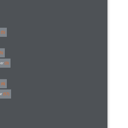
(5)
5)
ler
(3)
(6)
ar
(57)