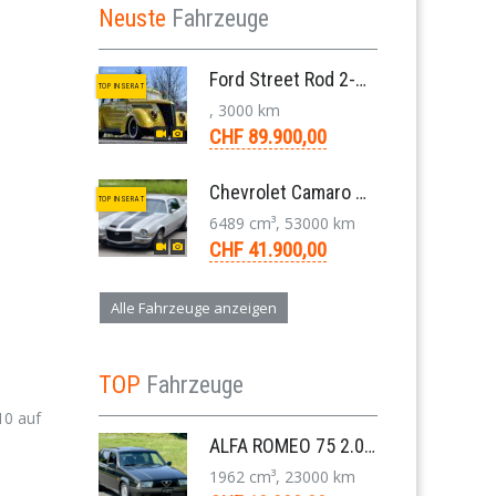
Neuste
Fahrzeuge
Ford Street Rod 2-Door V8 Aut. 1937
TOP INSERAT
, 3000 km
CHF 89.900,00
Chevrolet Camaro SS 396 LS3 Coupe Aut. 1971
TOP INSERAT
6489 cm³, 53000 km
CHF 41.900,00
Alle Fahrzeuge anzeigen
TOP
Fahrzeuge
10 auf
ALFA ROMEO 75 2.0 TS Super Berlina 5-Gang 1991
1962 cm³, 23000 km