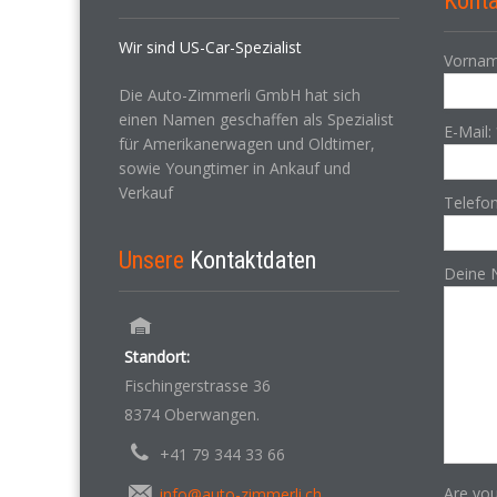
Konta
Wir sind US-Car-Spezialist
Vornam
Die Auto-Zimmerli GmbH hat sich
einen Namen geschaffen als Spezialist
E-Mail:
für Amerikanerwagen und Oldtimer,
sowie Youngtimer in Ankauf und
Verkauf
Telefo
Unsere
Kontaktdaten
Deine 
Standort:
Fischingerstrasse 36
8374 Oberwangen.
+41 79 344 33 66
Are yo
info@auto-zimmerli.ch