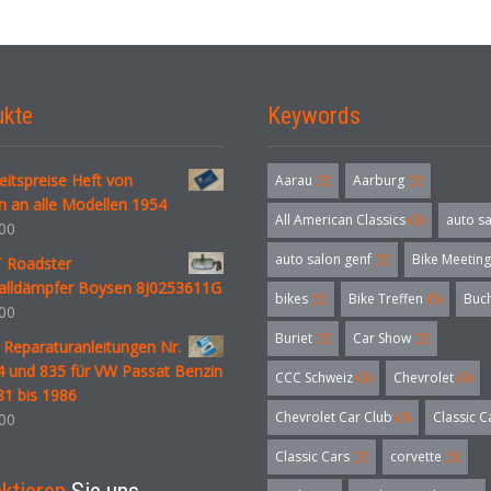
ukte
Keywords
itspreise Heft von
Aarau
(3)
Aarburg
(3)
n an alle Modellen 1954
All American Classics
(3)
auto s
00
auto salon genf
(3)
Bike Meeting
T Roadster
alldämpfer Boysen 8J0253611G
bikes
(5)
Bike Treffen
(5)
Buc
00
Buriet
(3)
Car Show
(3)
 Reparaturanleitungen Nr.
4 und 835 für VW Passat Benzin
CCC Schweiz
(3)
Chevrolet
(3)
81 bis 1986
Chevrolet Car Club
(3)
Classic C
00
Classic Cars
(3)
corvette
(6)