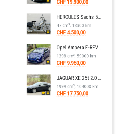
CHF 19.900,00
HERCULES Sachs 50/2 Mofa 2-Gang Handschaltung Veteran
47 cm³, 18300 km
CHF 4.500,00
Opel Ampera E-REV Plug-in-Hybrid Limousine 2012
1398 cm³, 59000 km
CHF 9.950,00
JAGUAR XE 25t 2.0 Portfolio AWD 8-Gang-Aut. 2018
1999 cm³, 104000 km
CHF 17.750,00