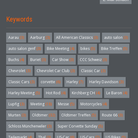
Keywords
Aarau
(3)
Aarburg
(3)
All American Classics
(3)
auto salon
(3)
auto salon genf
(3)
Bike Meeting
(4)
bikes
(5)
Bike Treffen
(5)
Buchs
(4)
Buriet
(3)
Car Show
(3)
CCC Schweiz
(3)
Chevrolet
(3)
Chevrolet Car Club
(3)
Classic Car
(3)
Classic Cars
(3)
corvette
(6)
Harley
(7)
Harley Davidson
(3)
Harley Meeting
(5)
Hot Rod
(4)
Kirchberg CH
(4)
Le Baron
(4)
Lupfig
(3)
Meeting
(18)
Messe
(5)
Motorcycles
(4)
Murten
(3)
Oldtimer
(32)
Oldtimer Treffen
(5)
Route 66
(3)
Schloss Münchenwiler
(3)
Super Corvette Sunday
(5)
Teilemarkt
(4)
Thal
(3)
US-Car
(6)
US-Cars
(7)
US Bikes
(5)