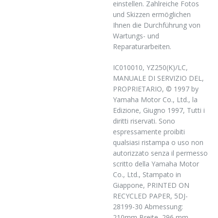
einstellen. Zahlreiche Fotos
und Skizzen ermöglichen
Ihnen die Durchführung von
Wartungs- und
Reparaturarbeiten.
IC010010, YZ250(K)/LC,
MANUALE DI SERVIZIO DEL,
PROPRIETARIO, © 1997 by
Yamaha Motor Co., Ltd., la
Edizione, Giugno 1997, Tutti i
diritti riservati. Sono
espressamente proibiti
qualsiasi ristampa o uso non
autorizzato senza il permesso
scritto della Yamaha Motor
Co., Ltd., Stampato in
Giappone, PRINTED ON
RECYCLED PAPER, 5DJ-
28199-30 Abmessung:
210mm Breite, 296 mm