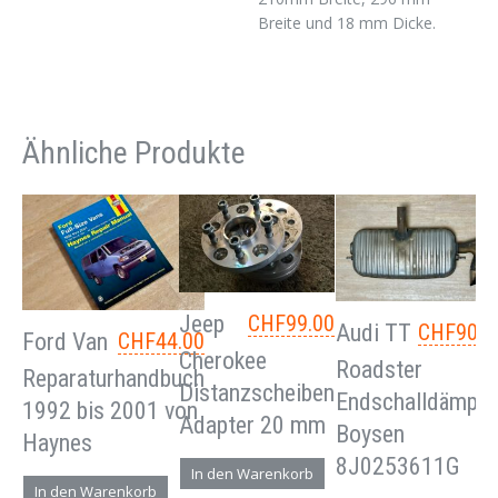
Breite und 18 mm Dicke.
Ähnliche Produkte
Jeep
CHF
99.00
Audi TT
CHF
90.0
Ford Van
CHF
44.00
Cherokee
Roadster
Reparaturhandbuch
Distanzscheiben
Endschalldämpfe
1992 bis 2001 von
Adapter 20 mm
Boysen
Haynes
8J0253611G
In den Warenkorb
In den Warenkorb