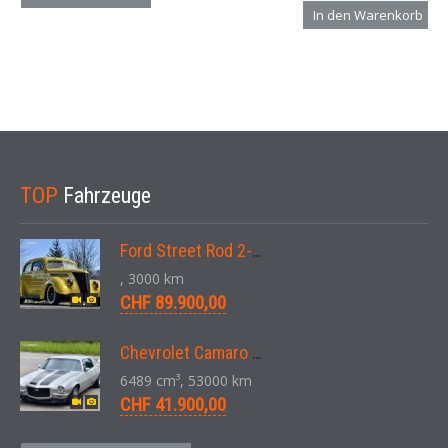
In den Warenkorb
TOP
Fahrzeuge
Ford Street Rod 2-Door V8 Aut. 1937
, 3000 km
CHF 89.900,00
Chevrolet Camaro SS 396 LS3 Coupe Aut. 1971
6489 cm³, 53000 km
CHF 41.900,00