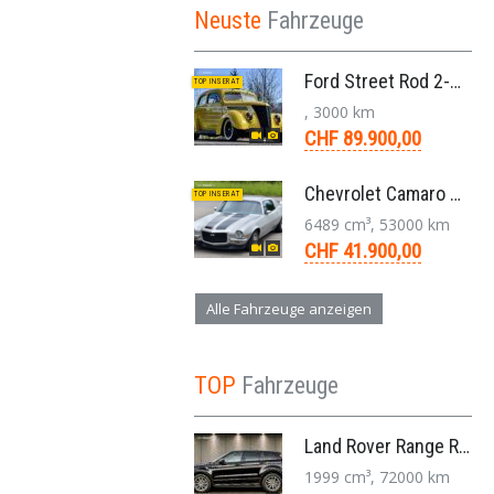
Neuste
Fahrzeuge
Ford Street Rod 2-Door V8 Aut. 1937
TOP INSERAT
, 3000 km
CHF 89.900,00
Chevrolet Camaro SS 396 LS3 Coupe Aut. 1971
TOP INSERAT
6489 cm³, 53000 km
CHF 41.900,00
Alle Fahrzeuge anzeigen
TOP
Fahrzeuge
Land Rover Range Rover Evoque Compact SUV 2.0 TD4 SE AT9 2017
1999 cm³, 72000 km