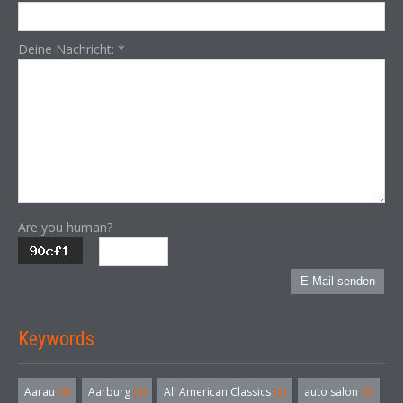
Deine Nachricht:
*
Are you human?
E-Mail senden
Keywords
Aarau
(3)
Aarburg
(3)
All American Classics
(3)
auto salon
(3)