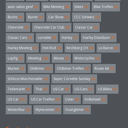
auto salon genf
(3)
Bike Meeting
(4)
bikes
(5)
Bike Treffen
(5)
Buchs
(4)
Buriet
(3)
Car Show
(3)
CCC Schweiz
(3)
Chevrolet
(3)
Chevrolet Car Club
(3)
Classic Car
(3)
Classic Cars
(3)
corvette
(6)
Harley
(7)
Harley Davidson
(3)
Harley Meeting
(5)
Hot Rod
(4)
Kirchberg CH
(4)
Le Baron
(4)
Lupfig
(3)
Meeting
(18)
Messe
(5)
Motorcycles
(4)
Murten
(3)
Oldtimer
(32)
Oldtimer Treffen
(5)
Route 66
(3)
Schloss Münchenwiler
(3)
Super Corvette Sunday
(5)
Teilemarkt
(4)
Thal
(3)
US-Car
(6)
US-Cars
(7)
US Bikes
(5)
US Car
(57)
US Car Treffen
(6)
Uster
(4)
Volketswil
(3)
Winterthur
(3)
Wynecenter
(3)
Youngtimer
(5)