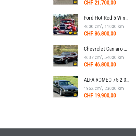
CHF 21.700,00
Ford Hot Rod 5 Window 283 V8 4-Gang 1929
4600 cm³, 11000 km
CHF 36.800,00
Chevrolet Camaro Coupé 1. Generation V8 Aut. 1967
4637 cm³, 54000 km
CHF 46.800,00
ALFA ROMEO 75 2.0 TS Super Berlina 5-Gang 1991
1962 cm³, 23000 km
CHF 19.900,00