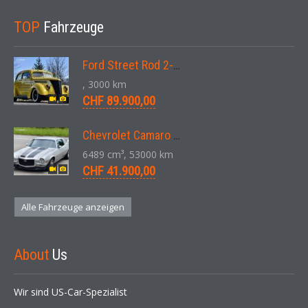
TOP
Fahrzeuge
Ford Street Rod 2-Door V8 Aut. 1937
, 3000 km
CHF 89.900,00
Chevrolet Camaro SS 396 LS3 Coupe Aut. 1971
6489 cm³, 53000 km
CHF 41.900,00
Alle Fahrzeuge anzeigen
About
Us
Wir sind US-Car-Spezialist