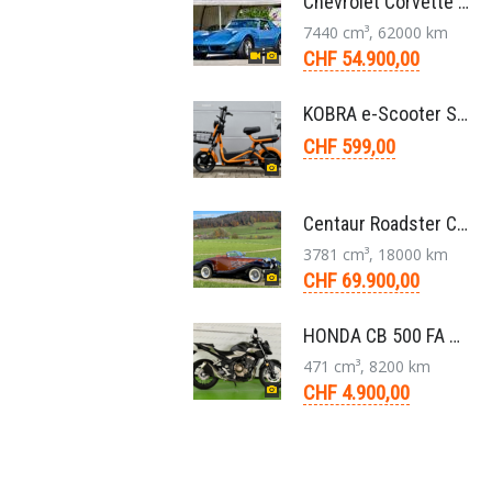
Chevrolet Corvette Stingray Targa C3 454-V8 4-Gang 1974
7440 cm³, 62000 km
CHF 54.900,00
KOBRA e-Scooter SG G60 240 Watt
CHF 599,00
Centaur Roadster Convertible 3,8 V6 Aut. 1981
3781 cm³, 18000 km
CHF 69.900,00
HONDA CB 500 FA ABS Naked Bike 2020
471 cm³, 8200 km
CHF 4.900,00