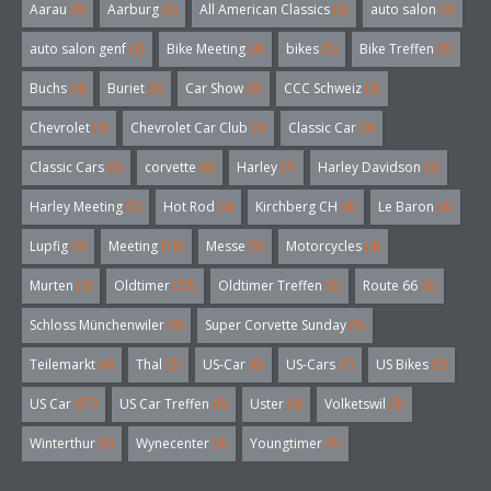
Aarau
(3)
Aarburg
(3)
All American Classics
(3)
auto salon
(3)
auto salon genf
(3)
Bike Meeting
(4)
bikes
(5)
Bike Treffen
(5)
Buchs
(4)
Buriet
(3)
Car Show
(3)
CCC Schweiz
(3)
Chevrolet
(3)
Chevrolet Car Club
(3)
Classic Car
(3)
Classic Cars
(3)
corvette
(6)
Harley
(7)
Harley Davidson
(3)
Harley Meeting
(5)
Hot Rod
(4)
Kirchberg CH
(4)
Le Baron
(4)
Lupfig
(3)
Meeting
(18)
Messe
(5)
Motorcycles
(4)
Murten
(3)
Oldtimer
(32)
Oldtimer Treffen
(5)
Route 66
(3)
Schloss Münchenwiler
(3)
Super Corvette Sunday
(5)
Teilemarkt
(4)
Thal
(3)
US-Car
(6)
US-Cars
(7)
US Bikes
(5)
US Car
(57)
US Car Treffen
(6)
Uster
(4)
Volketswil
(3)
Winterthur
(3)
Wynecenter
(3)
Youngtimer
(5)