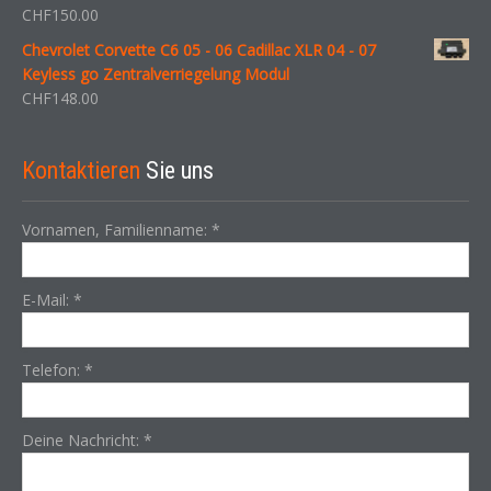
CHF
150.00
Chevrolet Corvette C6 05 - 06 Cadillac XLR 04 - 07
Keyless go Zentralverriegelung Modul
CHF
148.00
Kontaktieren
Sie uns
Vornamen, Familienname:
*
E-Mail:
*
Telefon:
*
Deine Nachricht:
*