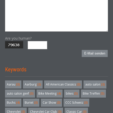
Are you human?
E-Mail senden
Keywords
Aarau
(3)
Aarburg
(3)
All American Classics
(3)
auto salon
(3)
auto salon genf
(3)
Bike Meeting
(4)
bikes
(5)
Bike Treffen
(5)
Buchs
(4)
Buriet
(3)
Car Show
(3)
CCC Schweiz
(3)
Chevrolet
(3)
Chevrolet Car Club
(3)
Classic Car
(3)