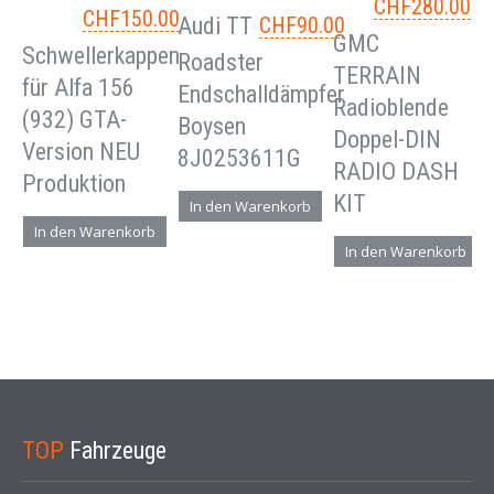
CHF
280.00
CHF
150.00
Audi TT
CHF
90.00
GMC
Schwellerkappen
Roadster
TERRAIN
für Alfa 156
Endschalldämpfer
Radioblende
(932) GTA-
Boysen
Doppel-DIN
Version NEU
8J0253611G
RADIO DASH
Produktion
KIT
In den Warenkorb
In den Warenkorb
In den Warenkorb
TOP
Fahrzeuge