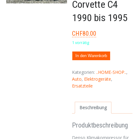
Corvette C4
1990 bis 1995
CHF
80.00
1 vorrätig
In den Warenkorb
Kategorien:
..HOME-SHOP..
,
Auto
,
Elektrogeräte
,
Ersatzteile
Beschreibung
Produktbeschreibung
Denso Klimakompressor für