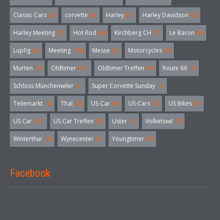
Classic Cars
(3)
corvette
(6)
Harley
(7)
Harley Davidson
(3)
Harley Meeting
(5)
Hot Rod
(4)
Kirchberg CH
(4)
Le Baron
(4)
Lupfig
(3)
Meeting
(18)
Messe
(5)
Motorcycles
(4)
Murten
(3)
Oldtimer
(32)
Oldtimer Treffen
(5)
Route 66
(3)
Schloss Münchenwiler
(3)
Super Corvette Sunday
(5)
Teilemarkt
(4)
Thal
(3)
US-Car
(6)
US-Cars
(7)
US Bikes
(5)
US Car
(57)
US Car Treffen
(6)
Uster
(4)
Volketswil
(3)
Winterthur
(3)
Wynecenter
(3)
Youngtimer
(5)
Facebook