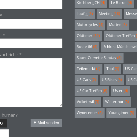
Kirchberg CH
(4)
Le Baron
(4)
Lupfig
(3)
Meeting
(18)
Messe
*
Motorcycles
(4)
Murten
(3)
n:
*
Oldtimer
(32)
Oldtimer Treffen
(
Route 66
(3)
Schloss Münchenwi
Nachricht:
*
Super Corvette Sunday
(5)
Teilemarkt
(4)
Thal
(3)
US-Car
US-Cars
(7)
US Bikes
(5)
US C
US Car Treffen
(6)
Uster
(4)
Volketswil
(3)
Winterthur
(3)
Wynecenter
(3)
Youngtimer
(5)
u human?
E-Mail senden