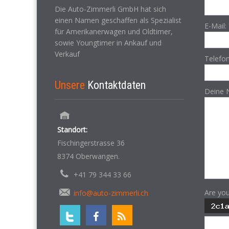
Die Auto-Zimmerli GmbH hat sich
einen Namen geschaffen als Spezialist
E-Mail:
für Amerikanerwagen und Oldtimer,
sowie Youngtimer in Ankauf und
Verkauf
Telefo
Unsere
Kontaktdaten
Deine 
Standort:
Fischingerstrasse 36
8374 Oberwangen.
+41 79 344 33 66
Are yo
info@auto-zimmerli.ch