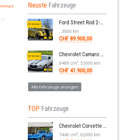
Neuste
Fahrzeuge
mentare
...
Ford Street Rod 2-Door V8 Aut. 1937
TOP INSERAT
, 3000 km
CHF 89.900,00
Chevrolet Camaro SS 396 LS3 Coupe Aut. 1971
TOP INSERAT
6489 cm³, 53000 km
CHF 41.900,00
Alle Fahrzeuge anzeigen
TOP
Fahrzeuge
Chevrolet Corvette Stingray Targa C3 454-V8 4-Gang 1974
7440 cm³, 62000 km