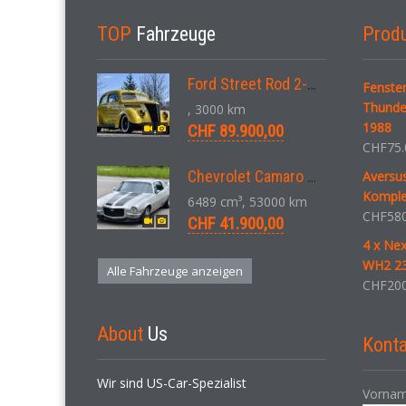
TOP
Fahrzeuge
Prod
Ford Street Rod 2-Door V8 Aut. 1937
Fenste
Thunde
, 3000 km
1988
CHF 89.900,00
CHF
75.
Chevrolet Camaro SS 396 LS3 Coupe Aut. 1971
Aversus
Komple
6489 cm³, 53000 km
CHF
580
CHF 41.900,00
4 x Ne
WH2 23
Alle Fahrzeuge anzeigen
CHF
200
About
Us
Konta
Wir sind US-Car-Spezialist
Vornam