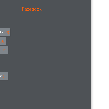
Facebook
alon
(3)
(4)
hs
(4)
ar
(3)