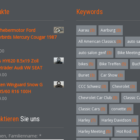
ukte
Keywords
rhebermotor Ford
Aarau
(3)
Aarburg
(3)
rbirds Mercury Cougar 1987
All American Classics
(3)
auto s
00
auto salon genf
(3)
Bike Meeting
 HY620 8.5x19 Zoll
bikes
(5)
Bike Treffen
(5)
Buc
träder Audi VW SEAT
.00
Buriet
(3)
Car Show
(3)
xen Winguard Snow G
CCC Schweiz
(3)
Chevrolet
(3)
5/60 R16 100H
Chevrolet Car Club
(3)
Classic C
.00
Classic Cars
(3)
corvette
(6)
ktieren
Sie uns
Harley
(7)
Harley Davidson
(3)
Harley Meeting
(5)
Hot Rod
(4)
en, Familienname:
*