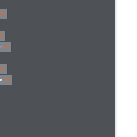
(5)
5)
ler
(3)
(6)
ar
(57)