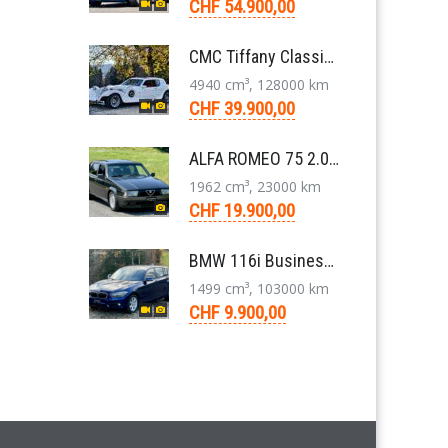
CHF 54.900,00
CMC Tiffany Classic Coupé Neoklassiker 5.0 V8 1991
4940 cm³, 128000 km
CHF 39.900,00
ALFA ROMEO 75 2.0 TS Super Berlina 5-Gang 1991
1962 cm³, 23000 km
CHF 19.900,00
BMW 116i Business 1er F20 Limousine 1.5 6-Gang 2016
1499 cm³, 103000 km
CHF 9.900,00