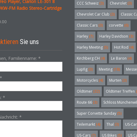
reo Player, Clarion LE-301 8
CCC Schweiz
(3)
Chevrolet
(3)
UKW-FM Radio Stereo-Cartridge
Chevrolet Car Club
(3)
Classic C
.00
Classic Cars
(3)
corvette
(6)
Harley
(7)
Harley Davidson
(3)
ktieren
Sie uns
Harley Meeting
(5)
Hot Rod
(4)
en, Familienname:
*
Kirchberg CH
(4)
Le Baron
(4)
Lupfig
(3)
Meeting
(18)
Messe
*
Motorcycles
(4)
Murten
(3)
Oldtimer
(32)
Oldtimer Treffen
(
n:
*
Route 66
(3)
Schloss Münchenwi
Super Corvette Sunday
(5)
Nachricht:
*
Teilemarkt
(4)
Thal
(3)
US-Car
US-Cars
(7)
US Bikes
(5)
US C