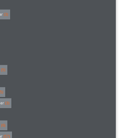
ar
(3)
(5)
5)
ler
(3)
(6)
ar
(57)