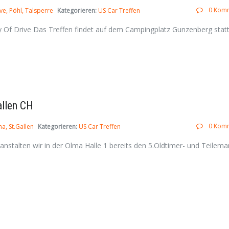
0 Kom
ve
Pöhl
Talsperre
Kategorieren:
US Car Treffen
f Drive Das Treffen findet auf dem Campingplatz Gunzenberg statt 
allen CH
0 Kom
ma
St.Gallen
Kategorieren:
US Car Treffen
alten wir in der Olma Halle 1 bereits den 5.Oldtimer- und Teilemar 