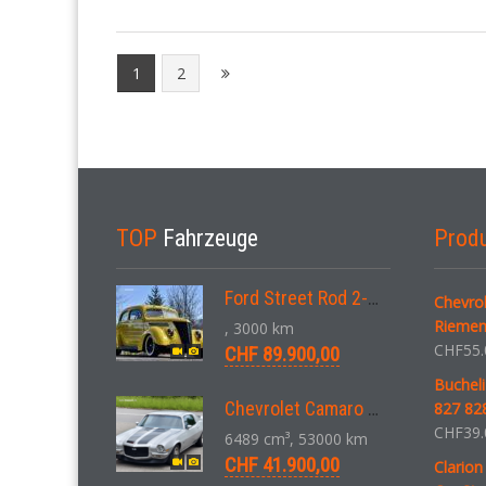
1
2
TOP
Fahrzeuge
Prod
Ford Street Rod 2-Door V8 Aut. 1937
Chevro
Riemen
, 3000 km
CHF
55.
CHF 89.900,00
Bucheli
Chevrolet Camaro SS 396 LS3 Coupe Aut. 1971
827 828
CHF
39.
6489 cm³, 53000 km
CHF 41.900,00
Clarion