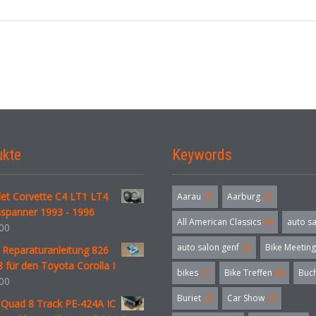
ukte
Keywords
let Corvette C4 LT1 LT4
Aarau
(3)
Aarburg
(3)
spanner 1993 - 1996
All American Classics
(3)
auto s
00
auto salon genf
(3)
Bike Meeting
 Reparaturanleitung 826
 für den Toyota Corolla I
bikes
(5)
Bike Treffen
(5)
Buc
00
Buriet
(3)
Car Show
(3)
 Quad 8 Track PE-424A IC