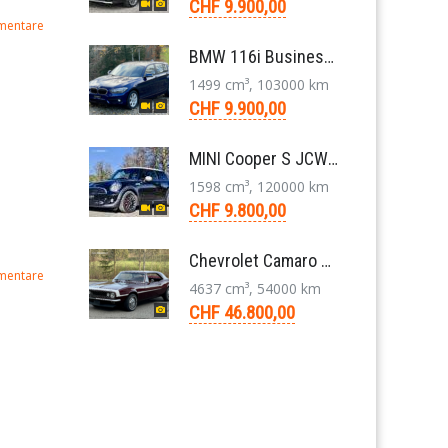
CHF 9.900,00
mentare
BMW 116i Business 1er F20 Limousine 1.5 6-Gang 2016
1499 cm³, 103000 km
CHF 9.900,00
MINI Cooper S JCW R56 N14 Kleinwagen 6-Gang 2011
1598 cm³, 120000 km
CHF 9.800,00
Chevrolet Camaro Coupé 1. Generation V8 Aut. 1967
mentare
4637 cm³, 54000 km
CHF 46.800,00