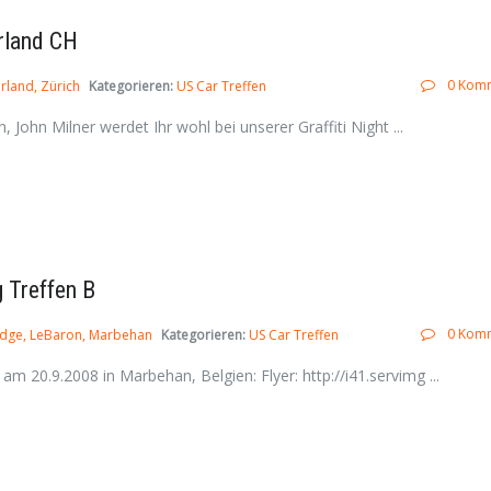
rland CH
0 Kom
erland
Zürich
Kategorieren:
US Car Treffen
 John Milner werdet Ihr wohl bei unserer Graffiti Night ...
 Treffen B
0 Kom
dge
LeBaron
Marbehan
Kategorieren:
US Car Treffen
am 20.9.2008 in Marbehan, Belgien: Flyer: http://i41.servimg ...