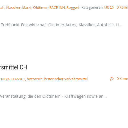
0 Kom
aft
Klassiker
Markt
Oldtimer
RACE-INN
Roggwil
Kategorieren:
US
ffpunkt Festwirtschaft Oldtimer Autos, Klassiker, Autoteile, Li ...
rsmittel CH
0 Kom
ENEVA CLASSICS
historisch
historischer Verkehrsmittel
eranstaltung, die den Oldtimern - Kraftwagen sowie an ...