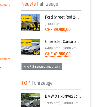
Neuste
Fahrzeuge
mentare
...
Ford Street Rod 2-Door V8 Aut. 1937
TOP INSERAT
, 3000 km
CHF 89.900,00
Chevrolet Camaro SS 396 LS3 Coupe Aut. 1971
TOP INSERAT
6489 cm³, 53000 km
CHF 41.900,00
mentare
Alle Fahrzeuge anzeigen
...
TOP
Fahrzeuge
BMW X1 xDrive23d E84 204 PS Steptronic Panorama Navi Leder PDC 2011
1995 cm³, 218000 km