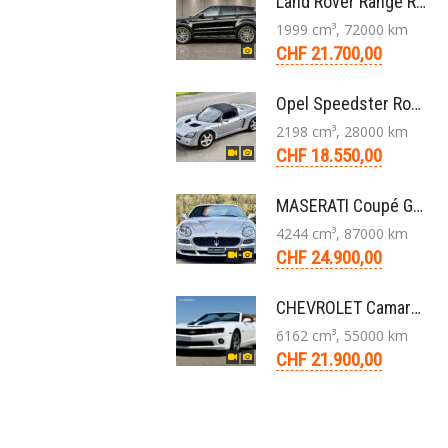
Land Rover Range Rover Evoque Compact SUV 2.0 TD4 SE AT9 2017
1999 cm³, 72000 km
CHF 21.700,00
Opel Speedster Roadster 2.2 L Targa 5-Gang 2002
2198 cm³, 28000 km
CHF 18.550,00
MASERATI Coupé GT Cambiocorsa 4,2 V8 Aut. 2005
4244 cm³, 87000 km
CHF 24.900,00
CHEVROLET Camaro 2SS RS 6,2L V8 Cabriolet Aut. 2011
6162 cm³, 55000 km
CHF 21.900,00