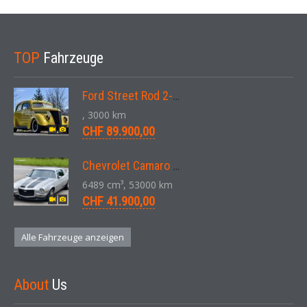
TOP
Fahrzeuge
Ford Street Rod 2-Door V8 Aut. 1937
, 3000 km
CHF 89.900,00
Chevrolet Camaro SS 396 LS3 Coupe Aut. 1971
6489 cm³, 53000 km
CHF 41.900,00
Alle Fahrzeuge anzeigen
About
Us