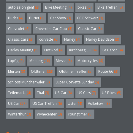
auto salon genf
(3)
Bike Meeting
(4)
bikes
(5)
Bike Treffen
(5)
Buchs
(4)
Buriet
(3)
Car Show
(3)
CCC Schweiz
(3)
Chevrolet
(3)
Chevrolet Car Club
(3)
Classic Car
(3)
Classic Cars
(3)
corvette
(6)
Harley
(7)
Harley Davidson
(3)
Harley Meeting
(5)
Hot Rod
(4)
Kirchberg CH
(4)
Le Baron
(4)
Lupfig
(3)
Meeting
(18)
Messe
(5)
Motorcycles
(4)
Murten
(3)
Oldtimer
(32)
Oldtimer Treffen
(5)
Route 66
(3)
Schloss Münchenwiler
(3)
Super Corvette Sunday
(5)
Teilemarkt
(4)
Thal
(3)
US-Car
(6)
US-Cars
(7)
US Bikes
(5)
US Car
(57)
US Car Treffen
(6)
Uster
(4)
Volketswil
(3)
Winterthur
(3)
Wynecenter
(3)
Youngtimer
(5)