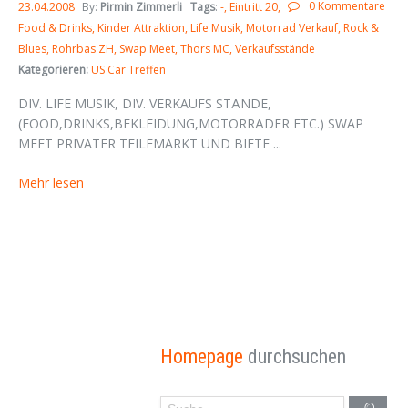
0 Kommentare
23.04.2008
By:
Pirmin Zimmerli
Tags
:
-
Eintritt 20
Food & Drinks
Kinder Attraktion
Life Musik
Motorrad Verkauf
Rock &
Blues
Rohrbas ZH
Swap Meet
Thors MC
Verkaufsstände
Kategorieren:
US Car Treffen
DIV. LIFE MUSIK, DIV. VERKAUFS STÄNDE,
(FOOD,DRINKS,BEKLEIDUNG,MOTORRÄDER ETC.) SWAP
MEET PRIVATER TEILEMARKT UND BIETE ...
Mehr lesen
Homepage
durchsuchen