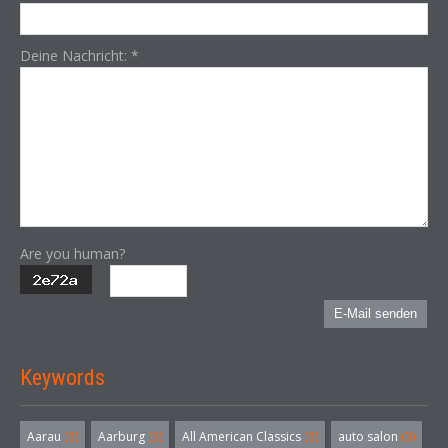
Deine Nachricht:
*
Are you human?
E-Mail senden
Keywords
Aarau
(3)
Aarburg
(3)
All American Classics
(3)
auto salon
(3)