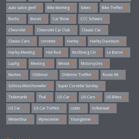
auto salon genf
(3)
Bike Meeting
(4)
bikes
(5)
Bike Treffen
(5)
Buchs
(4)
Buriet
(3)
Car Show
(3)
CCC Schweiz
(3)
Chevrolet
(3)
Chevrolet Car Club
(3)
Classic Car
(3)
Classic Cars
(3)
corvette
(6)
Harley
(7)
Harley Davidson
(3)
Harley Meeting
(5)
Hot Rod
(4)
Kirchberg CH
(4)
Le Baron
(4)
Lupfig
(3)
Meeting
(18)
Messe
(5)
Motorcycles
(4)
Murten
(3)
Oldtimer
(32)
Oldtimer Treffen
(5)
Route 66
(3)
Schloss Münchenwiler
(3)
Super Corvette Sunday
(5)
Teilemarkt
(4)
Thal
(3)
US-Car
(6)
US-Cars
(7)
US Bikes
(5)
US Car
(57)
US Car Treffen
(6)
Uster
(4)
Volketswil
(3)
Winterthur
(3)
Wynecenter
(3)
Youngtimer
(5)