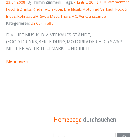
0 Kommentare
23.04.2008
By:
Pirmin Zimmerli
Tags
:
-
Eintritt 20
Food & Drinks
Kinder Attraktion
Life Musik
Motorrad Verkauf
Rock &
Blues
Rohrbas ZH
Swap Meet
Thors MC
Verkaufsstände
Kategorieren:
US Car Treffen
DIV. LIFE MUSIK, DIV. VERKAUFS STÄNDE,
(FOOD,DRINKS,BEKLEIDUNG,MOTORRÄDER ETC.) SWAP
MEET PRIVATER TEILEMARKT UND BIETE ...
Mehr lesen
Homepage
durchsuchen