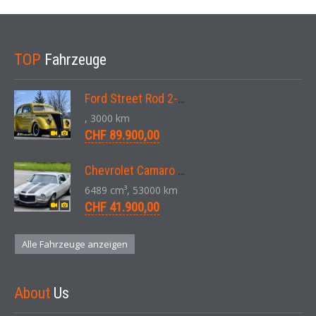
TOP
Fahrzeuge
Ford Street Rod 2-Door V8 Aut. 1937
, 3000 km
CHF 89.900,00
Chevrolet Camaro SS 396 LS3 Coupe Aut. 1971
6489 cm³, 53000 km
CHF 41.900,00
Alle Fahrzeuge anzeigen
About
Us