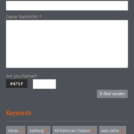
Deine Nachricht:
*
Are you human?
E-Mail senden
Keywords
Aarau
(3)
Aarburg
(3)
All American Classics
(3)
auto salon
(3)