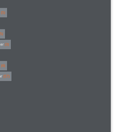
(5)
5)
ler
(3)
(6)
ar
(57)