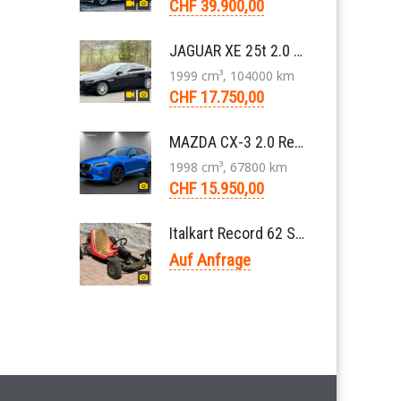
CHF 39.900,00
JAGUAR XE 25t 2.0 Portfolio AWD 8-Gang-Aut. 2018
1999 cm³, 104000 km
CHF 17.750,00
MAZDA CX-3 2.0 Revolution FWD Skyactiv Drive SUV 2017
1998 cm³, 67800 km
CHF 15.950,00
Italkart Record 62 Sidewinder 1961 Rennkart, Parilla V11 Thunderbolt Motor
Auf Anfrage