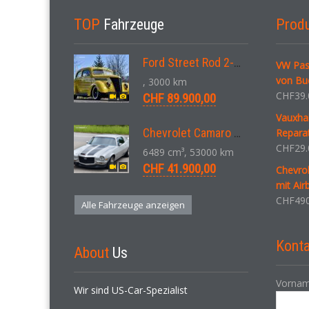
TOP
Fahrzeuge
Prod
Ford Street Rod 2-Door V8 Aut. 1937
VW Pas
von Buc
, 3000 km
CHF
39.
CHF 89.900,00
Vauxhal
Chevrolet Camaro SS 396 LS3 Coupe Aut. 1971
Repara
CHF
29.
6489 cm³, 53000 km
CHF 41.900,00
Chevrol
mit Air
CHF
490
Alle Fahrzeuge anzeigen
Konta
About
Us
Vornam
Wir sind US-Car-Spezialist