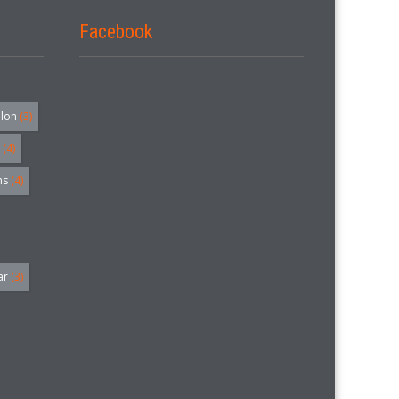
Facebook
alon
(3)
(4)
hs
(4)
ar
(3)