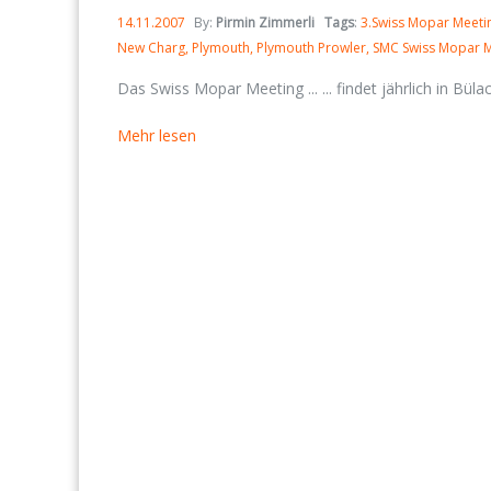
14.11.2007
By:
Pirmin Zimmerli
Tags
:
3.Swiss Mopar Meeti
New Charg
Plymouth
Plymouth Prowler
SMC Swiss Mopar M
Das Swiss Mopar Meeting ... ... findet jährlich in Büla
Mehr lesen