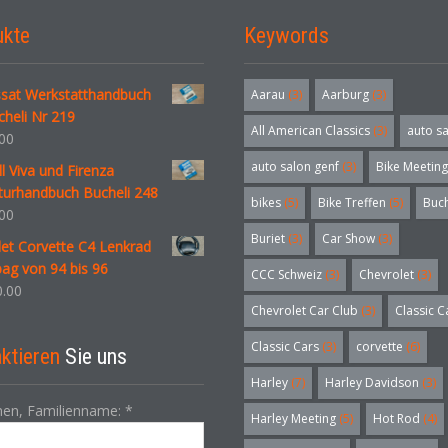
ukte
Keywords
sat Werkstatthandbuch
Aarau
(3)
Aarburg
(3)
heli Nr 219
All American Classics
(3)
auto s
00
auto salon genf
(3)
Bike Meeting
l Viva und Firenza
turhandbuch Bucheli 248
bikes
(5)
Bike Treffen
(5)
Buc
00
Buriet
(3)
Car Show
(3)
et Corvette C4 Lenkrad
bag von 94 bis 96
CCC Schweiz
(3)
Chevrolet
(3)
.00
Chevrolet Car Club
(3)
Classic C
Classic Cars
(3)
corvette
(6)
ktieren
Sie uns
Harley
(7)
Harley Davidson
(3)
en, Familienname:
*
Harley Meeting
(5)
Hot Rod
(4)