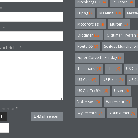
Kirchberg CH
(4)
Le Baron
(4)
*
Lupfig
(3)
Meeting
(18)
Messe
Motorcycles
(4)
Murten
(3)
n:
*
Oldtimer
(32)
Oldtimer Treffen
(
Route 66
(3)
Schloss Münchenwi
Nachricht:
*
Super Corvette Sunday
(5)
Teilemarkt
(4)
Thal
(3)
US-Car
US-Cars
(7)
US Bikes
(5)
US C
US Car Treffen
(6)
Uster
(4)
Volketswil
(3)
Winterthur
(3)
u human?
Wynecenter
(3)
Youngtimer
(5)
E-Mail senden