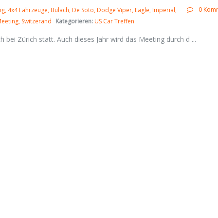
0 Kom
ng
4x4 Fahrzeuge
Bülach
De Soto
Dodge Viper
Eagle
Imperial
eeting
Switzerand
Kategorieren:
US Car Treffen
ch bei Zürich statt. Auch dieses Jahr wird das Meeting durch d ...