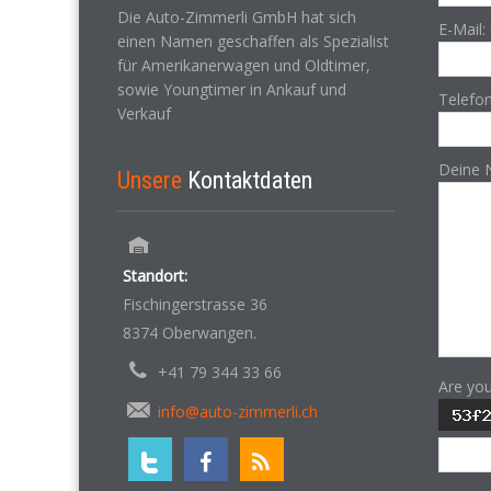
Die Auto-Zimmerli GmbH hat sich
E-Mail:
einen Namen geschaffen als Spezialist
für Amerikanerwagen und Oldtimer,
sowie Youngtimer in Ankauf und
Telefo
Verkauf
Deine 
Unsere
Kontaktdaten
Standort:
Fischingerstrasse 36
8374 Oberwangen.
+41 79 344 33 66
Are yo
info@auto-zimmerli.ch