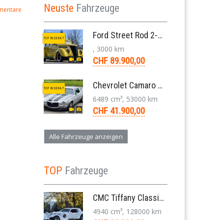
Neuste
Fahrzeuge
mentare
Ford Street Rod 2-Door V8 Aut. 1937
TOP INSERAT
, 3000 km
CHF 89.900,00
Chevrolet Camaro SS 396 LS3 Coupe Aut. 1971
TOP INSERAT
6489 cm³, 53000 km
CHF 41.900,00
Alle Fahrzeuge anzeigen
TOP
Fahrzeuge
CMC Tiffany Classic Coupé Neoklassiker 5.0 V8 1991
4940 cm³, 128000 km