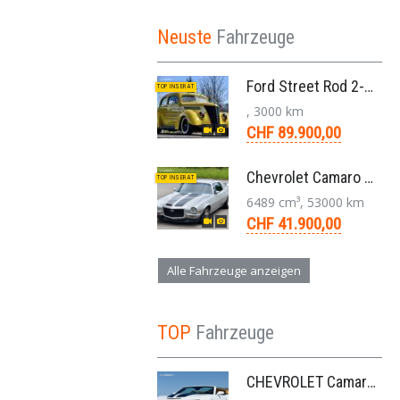
Neuste
Fahrzeuge
Ford Street Rod 2-Door V8 Aut. 1937
TOP INSERAT
, 3000 km
CHF 89.900,00
Chevrolet Camaro SS 396 LS3 Coupe Aut. 1971
TOP INSERAT
6489 cm³, 53000 km
CHF 41.900,00
Alle Fahrzeuge anzeigen
TOP
Fahrzeuge
CHEVROLET Camaro 2SS RS 6,2L V8 Cabriolet Aut. 2011