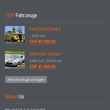
TOP
Fahrzeuge
Ford Street Rod 2-Door V8 Aut. 1937
, 3000 km
CHF 89.900,00
Chevrolet Camaro SS 396 LS3 Coupe Aut. 1971
6489 cm³, 53000 km
CHF 41.900,00
Alle Fahrzeuge anzeigen
About
Us
Wir sind US-Car-Spezialist