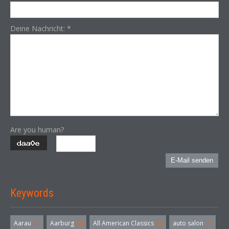
Deine Nachricht:
*
Are you human?
E-Mail senden
Keywords
Aarau
(3)
Aarburg
(3)
All American Classics
(3)
auto salon
(3)