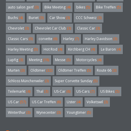
auto salon genf
(3)
Bike Meeting
(4)
bikes
(5)
Bike Treffen
(5)
Buchs
(4)
Buriet
(3)
Car Show
(3)
CCC Schweiz
(3)
Chevrolet
(3)
Chevrolet Car Club
(3)
Classic Car
(3)
Classic Cars
(3)
corvette
(6)
Harley
(7)
Harley Davidson
(3)
Harley Meeting
(5)
Hot Rod
(4)
Kirchberg CH
(4)
Le Baron
(4)
Lupfig
(3)
Meeting
(18)
Messe
(5)
Motorcycles
(4)
Murten
(3)
Oldtimer
(32)
Oldtimer Treffen
(5)
Route 66
(3)
Schloss Münchenwiler
(3)
Super Corvette Sunday
(5)
Teilemarkt
(4)
Thal
(3)
US-Car
(6)
US-Cars
(7)
US Bikes
(5)
US Car
(57)
US Car Treffen
(6)
Uster
(4)
Volketswil
(3)
Winterthur
(3)
Wynecenter
(3)
Youngtimer
(5)