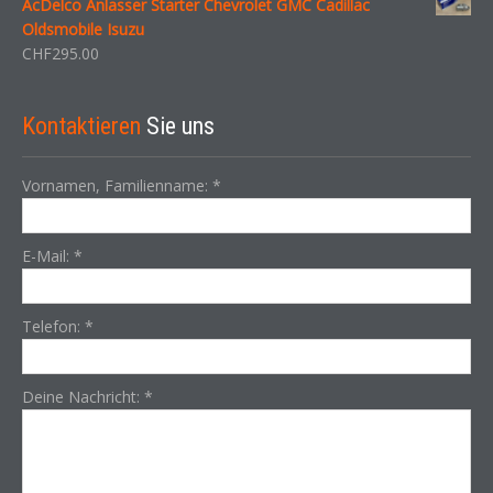
AcDelco Anlasser Starter Chevrolet GMC Cadillac
Oldsmobile Isuzu
CHF
295.00
Kontaktieren
Sie uns
Vornamen, Familienname:
*
E-Mail:
*
Telefon:
*
Deine Nachricht:
*