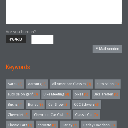
Are you human?
E-Mail senden
Keywords
Aarau
(3)
Aarburg
(3)
All American Classics
(3)
auto salon
(3)
auto salon genf
(3)
Bike Meeting
(4)
bikes
(5)
Bike Treffen
(5)
Buchs
(4)
Buriet
(3)
Car Show
(3)
CCC Schweiz
(3)
Chevrolet
(3)
Chevrolet Car Club
(3)
Classic Car
(3)
Classic Cars
(3)
corvette
(6)
Harley
(7)
Harley Davidson
(3)