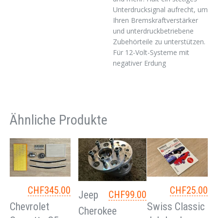
Unterdrucksignal aufrecht, um
Ihren Bremskraftverstärker
und unterdruckbetriebene
Zubehörteile zu unterstützen.
Für 12-Volt-Systeme mit
negativer Erdung
Ähnliche Produkte
CHF
345.00
CHF
25.00
Jeep
CHF
99.00
Chevrolet
Swiss Classic
Cherokee