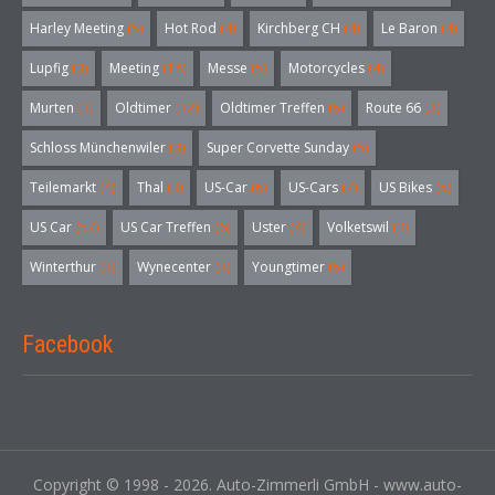
Harley Meeting
(5)
Hot Rod
(4)
Kirchberg CH
(4)
Le Baron
(4)
Lupfig
(3)
Meeting
(18)
Messe
(5)
Motorcycles
(4)
Murten
(3)
Oldtimer
(32)
Oldtimer Treffen
(5)
Route 66
(3)
Schloss Münchenwiler
(3)
Super Corvette Sunday
(5)
Teilemarkt
(4)
Thal
(3)
US-Car
(6)
US-Cars
(7)
US Bikes
(5)
US Car
(57)
US Car Treffen
(6)
Uster
(4)
Volketswil
(3)
Winterthur
(3)
Wynecenter
(3)
Youngtimer
(5)
Facebook
Copyright © 1998 - 2026. Auto-Zimmerli GmbH - www.auto-