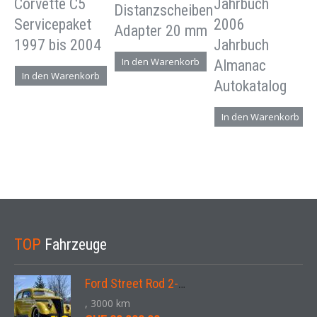
Corvette C5
Jahrbuch
Distanzscheiben
Servicepaket
2006
Adapter 20 mm
1997 bis 2004
Jahrbuch
In den Warenkorb
Almanac
In den Warenkorb
Autokatalog
In den Warenkorb
TOP
Fahrzeuge
Ford Street Rod 2-Door V8 Aut. 1937
, 3000 km