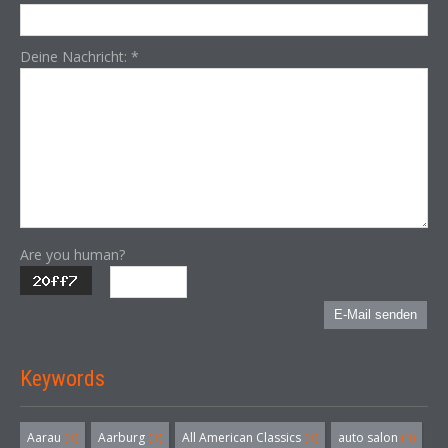
Deine Nachricht:
*
Are you human?
E-Mail senden
Keywords
Aarau
(3)
Aarburg
(3)
All American Classics
(3)
auto salon
(3)