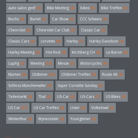
auto salon genf
(3)
Bike Meeting
(4)
bikes
(5)
Bike Treffen
(5)
Buchs
(4)
Buriet
(3)
Car Show
(3)
CCC Schweiz
(3)
Chevrolet
(3)
Chevrolet Car Club
(3)
Classic Car
(3)
Classic Cars
(3)
corvette
(6)
Harley
(7)
Harley Davidson
(3)
Harley Meeting
(5)
Hot Rod
(4)
Kirchberg CH
(4)
Le Baron
(4)
Lupfig
(3)
Meeting
(18)
Messe
(5)
Motorcycles
(4)
Murten
(3)
Oldtimer
(32)
Oldtimer Treffen
(5)
Route 66
(3)
Schloss Münchenwiler
(3)
Super Corvette Sunday
(5)
Teilemarkt
(4)
Thal
(3)
US-Car
(6)
US-Cars
(7)
US Bikes
(5)
US Car
(57)
US Car Treffen
(6)
Uster
(4)
Volketswil
(3)
Winterthur
(3)
Wynecenter
(3)
Youngtimer
(5)