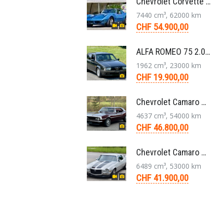
Chevrolet Corvette Stingray Targa C3 454-V8 4-Gang 1974
7440 cm³, 62000 km
CHF 54.900,00
ALFA ROMEO 75 2.0 TS Super Berlina 5-Gang 1991
1962 cm³, 23000 km
CHF 19.900,00
Chevrolet Camaro Coupé 1. Generation V8 Aut. 1967
4637 cm³, 54000 km
CHF 46.800,00
Chevrolet Camaro SS 396 LS3 Coupe Aut. 1971
6489 cm³, 53000 km
CHF 41.900,00