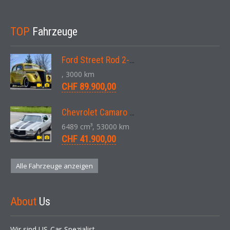
TOP
Fahrzeuge
Ford Street Rod 2-Door V8 Aut. 1937
, 3000 km
CHF 89.900,00
Chevrolet Camaro SS 396 LS3 Coupe Aut. 1971
6489 cm³, 53000 km
CHF 41.900,00
Alle Fahrzeuge anzeigen
About
Us
Wir sind US-Car-Spezialist