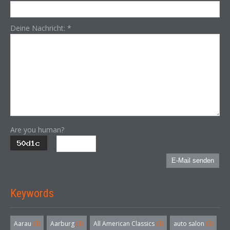
Deine Nachricht:
*
Are you human?
E-Mail senden
Keywords
Aarau
(3)
Aarburg
(3)
All American Classics
(3)
auto salon
(3)