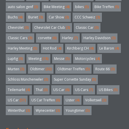
auto salon genf
(3)
Bike Meeting
(4)
bikes
(5)
Bike Treffen
(5)
Buchs
(4)
Buriet
(3)
Car Show
(3)
CCC Schweiz
(3)
Chevrolet
(3)
Chevrolet Car Club
(3)
Classic Car
(3)
Classic Cars
(3)
corvette
(6)
Harley
(7)
Harley Davidson
(3)
Harley Meeting
(5)
Hot Rod
(4)
Kirchberg CH
(4)
Le Baron
(4)
Lupfig
(3)
Meeting
(18)
Messe
(5)
Motorcycles
(4)
Murten
(3)
Oldtimer
(32)
Oldtimer Treffen
(5)
Route 66
(3)
Schloss Münchenwiler
(3)
Super Corvette Sunday
(5)
Teilemarkt
(4)
Thal
(3)
US-Car
(6)
US-Cars
(7)
US Bikes
(5)
US Car
(57)
US Car Treffen
(6)
Uster
(4)
Volketswil
(3)
Winterthur
(3)
Wynecenter
(3)
Youngtimer
(5)