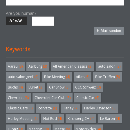
Are you human?
E-Mail senden
Keywords
Aarau
(3)
Aarburg
(3)
All American Classics
(3)
auto salon
(3)
auto salon genf
(3)
Bike Meeting
(4)
bikes
(5)
Bike Treffen
(5)
Buchs
(4)
Buriet
(3)
Car Show
(3)
CCC Schweiz
(3)
Chevrolet
(3)
Chevrolet Car Club
(3)
Classic Car
(3)
Classic Cars
(3)
corvette
(6)
Harley
(7)
Harley Davidson
(3)
Harley Meeting
(5)
Hot Rod
(4)
Kirchberg CH
(4)
Le Baron
(4)
Lupfig
(3)
Meeting
(18)
Messe
(5)
Motorcycles
(4)