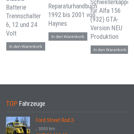
Schwellerkappen
Reparaturhandbuch
Batterie
für Alfa 156
1992 bis 2001 von
Trennschalter
(932) GTA-
Haynes
6, 12 und 24
Version NEU
Volt
Produktion
In den Warenkorb
In den Warenkorb
In den Warenkorb
TOP
Fahrzeuge
Ford Street Rod 2-Door V8 Aut. 1937
, 3000 km