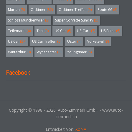
Murten
(3)
Oldtimer
(32)
Oldtimer Treffen
(5)
Route 66
(3)
Schloss Münchenwiler
(3)
Super Corvette Sunday
(5)
Teilemarkt
(4)
Thal
(3)
US-Car
(6)
US-Cars
(7)
US Bikes
(5)
US Car
(57)
US Car Treffen
(6)
Uster
(4)
Volketswil
(3)
Winterthur
(3)
Wynecenter
(3)
Youngtimer
(5)
Facebook
Copyright © 1998 - 2026. Auto-Zimmerli GmbH - www.auto-
zimmerli.ch
Entwickelt Von:
XoNA