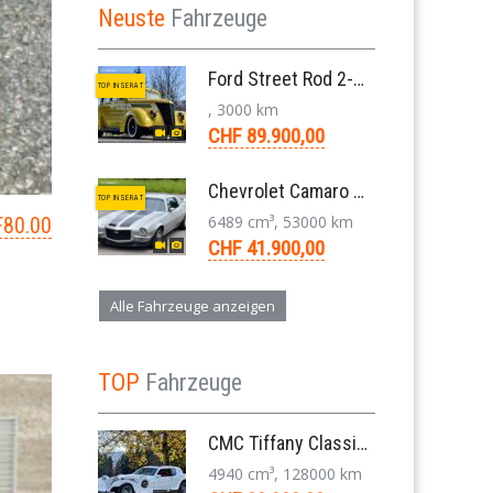
Neuste
Fahrzeuge
Ford Street Rod 2-Door V8 Aut. 1937
TOP INSERAT
, 3000 km
CHF 89.900,00
Chevrolet Camaro SS 396 LS3 Coupe Aut. 1971
TOP INSERAT
6489 cm³, 53000 km
F
80.00
CHF 41.900,00
Alle Fahrzeuge anzeigen
TOP
Fahrzeuge
CMC Tiffany Classic Coupé Neoklassiker 5.0 V8 1991
4940 cm³, 128000 km