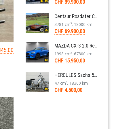
CHF 39.900,00
Centaur Roadster Convertible 3,8 V6 Aut. 1981
3781 cm³, 18000 km
CHF 69.900,00
MAZDA CX-3 2.0 Revolution FWD Skyactiv Drive SUV 2017
345.00
1998 cm³, 67800 km
CHF 15.950,00
HERCULES Sachs 50/2 Mofa 2-Gang Handschaltung Veteran
47 cm³, 18300 km
CHF 4.500,00