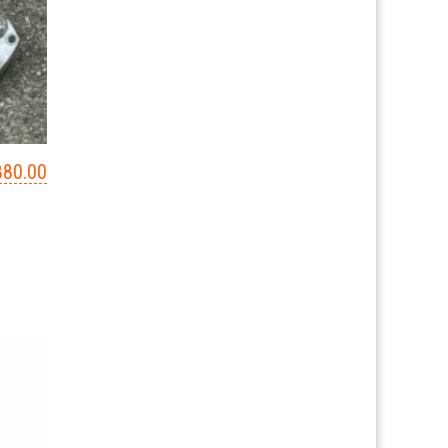
880.00