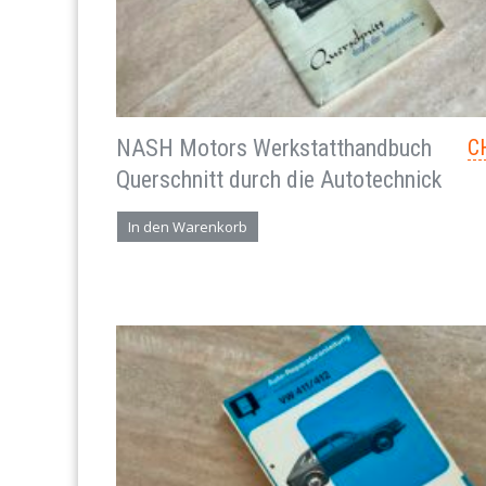
NASH Motors Werkstatthandbuch
C
Querschnitt durch die Autotechnick
In den Warenkorb