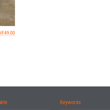
HF
49.00
ukte
Keywords