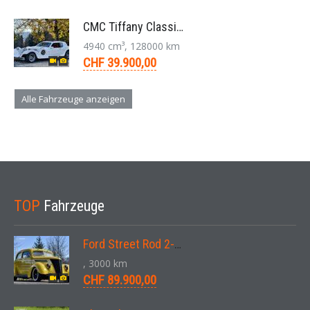
CMC Tiffany Classic Coupé Neoklassiker 5.0 V8 1991
4940 cm³, 128000 km
CHF 39.900,00
Alle Fahrzeuge anzeigen
TOP
Fahrzeuge
Ford Street Rod 2-Door V8 Aut. 1937
, 3000 km
CHF 89.900,00