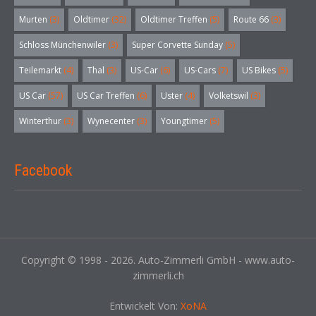
Murten
(3)
Oldtimer
(32)
Oldtimer Treffen
(5)
Route 66
(3)
Schloss Münchenwiler
(3)
Super Corvette Sunday
(5)
Teilemarkt
(4)
Thal
(3)
US-Car
(6)
US-Cars
(7)
US Bikes
(5)
US Car
(57)
US Car Treffen
(6)
Uster
(4)
Volketswil
(3)
Winterthur
(3)
Wynecenter
(3)
Youngtimer
(5)
Facebook
Copyright © 1998 - 2026. Auto-Zimmerli GmbH - www.auto-
zimmerli.ch
Entwickelt Von:
XoNA