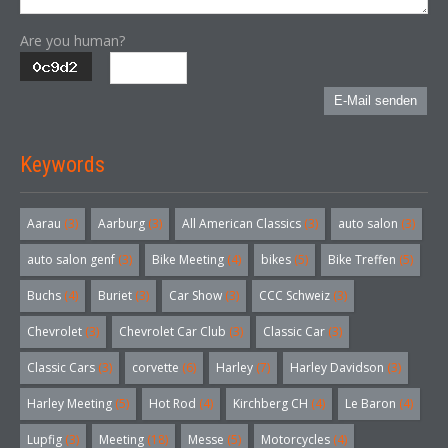
Are you human?
E-Mail senden
Keywords
Aarau
(3)
Aarburg
(3)
All American Classics
(3)
auto salon
(3)
auto salon genf
(3)
Bike Meeting
(4)
bikes
(5)
Bike Treffen
(5)
Buchs
(4)
Buriet
(3)
Car Show
(3)
CCC Schweiz
(3)
Chevrolet
(3)
Chevrolet Car Club
(3)
Classic Car
(3)
Classic Cars
(3)
corvette
(6)
Harley
(7)
Harley Davidson
(3)
Harley Meeting
(5)
Hot Rod
(4)
Kirchberg CH
(4)
Le Baron
(4)
Lupfig
(3)
Meeting
(18)
Messe
(5)
Motorcycles
(4)