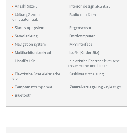
Anzahl Sitze
5
Interior design
alcantara
Lüftung
2 zonen
Radio
dab & fm
klimaautomatik
Start-stop system
Regensensor
Servolenkung
Bordcomputer
Navigation system
MP3 interface
Multifunktion Lenkrad
Isofix (Kinder Sitz)
Handfrei Kit
elektrische Fenster
elektrische
fenster vorne und hinten
Elektrische Sitze
elektrische
Sitzklima
sitzheizung
sitze
Tempomat
tempomat
Zentralverriegelung
keyless go
Bluetooth