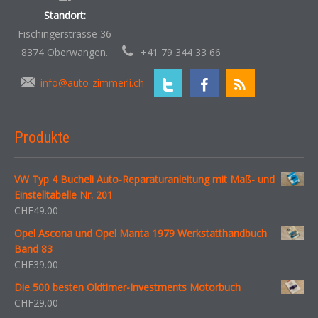
Standort:
Fischingerstrasse 36
8374 Oberwangen.
+41 79 344 33 66
info@auto-zimmerli.ch
Produkte
VW Typ 4 Bucheli Auto-Reparaturanleitung mit Maß- und
Einstelltabelle Nr. 201
CHF
49.00
Opel Ascona und Opel Manta 1979 Werkstatthandbuch
Band 83
CHF
39.00
Die 500 besten Oldtimer-Investments Motorbuch
CHF
29.00