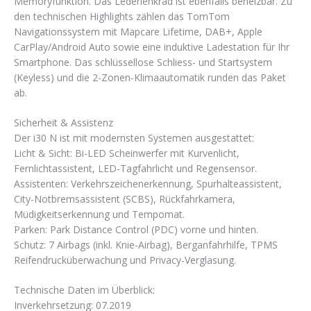
Memoryfunktion. Das Lederlenkrad ist ebenfalls beheizbar. Zu
den technischen Highlights zählen das TomTom
Navigationssystem mit Mapcare Lifetime, DAB+, Apple
CarPlay/Android Auto sowie eine induktive Ladestation für Ihr
Smartphone. Das schlüssellose Schliess- und Startsystem
(Keyless) und die 2-Zonen-Klimaautomatik runden das Paket
ab.
Sicherheit & Assistenz
Der i30 N ist mit modernsten Systemen ausgestattet:
Licht & Sicht: Bi-LED Scheinwerfer mit Kurvenlicht,
Fernlichtassistent, LED-Tagfahrlicht und Regensensor.
Assistenten: Verkehrszeichenerkennung, Spurhalteassistent,
City-Notbremsassistent (SCBS), Rückfahrkamera,
Müdigkeitserkennung und Tempomat.
Parken: Park Distance Control (PDC) vorne und hinten.
Schutz: 7 Airbags (inkl. Knie-Airbag), Berganfahrhilfe, TPMS
Reifendrucküberwachung und Privacy-Verglasung.
Technische Daten im Überblick:
Inverkehrsetzung: 07.2019