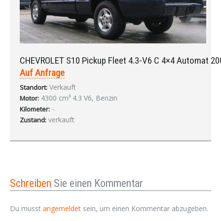
CHEVROLET S10 Pickup Fleet 4.3-V6 C 4×4 Automat 20
Auf Anfrage
Verkauft
Standort:
4300 cm³ 4.3 V6, Benzin
Motor:
-
Kilometer:
verkauft
Zustand:
Schreiben
Sie einen Kommentar
Du musst
angemeldet
sein, um einen Kommentar abzugeben.