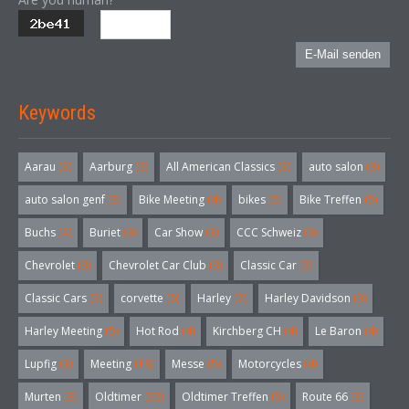
E-Mail senden
Keywords
Aarau
(3)
Aarburg
(3)
All American Classics
(3)
auto salon
(3)
auto salon genf
(3)
Bike Meeting
(4)
bikes
(5)
Bike Treffen
(5)
Buchs
(4)
Buriet
(3)
Car Show
(3)
CCC Schweiz
(3)
Chevrolet
(3)
Chevrolet Car Club
(3)
Classic Car
(3)
Classic Cars
(3)
corvette
(6)
Harley
(7)
Harley Davidson
(3)
Harley Meeting
(5)
Hot Rod
(4)
Kirchberg CH
(4)
Le Baron
(4)
Lupfig
(3)
Meeting
(18)
Messe
(5)
Motorcycles
(4)
Murten
(3)
Oldtimer
(32)
Oldtimer Treffen
(5)
Route 66
(3)