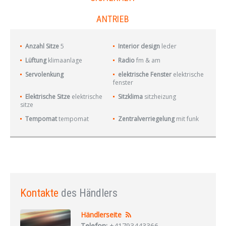
ANTRIEB
Anzahl Sitze
5
Interior design
leder
Lüftung
klimaanlage
Radio
fm & am
Servolenkung
elektrische Fenster
elektrische
fenster
Elektrische Sitze
elektrische
Sitzklima
sitzheizung
sitze
Tempomat
tempomat
Zentralverriegelung
mit funk
Kontakte
des Händlers
Händlerseite
Telefon:
+41793443366