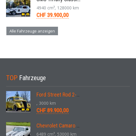
4940 cm³, 128000 km
CHF 39.900,00
Alle Fahrzeuge anzeigen
TOP
Fahrzeuge
Ford Street Rod 2-Door V8 Aut. 1937
, 3000 km
CHF 89.900,00
Chevrolet Camaro SS 396 LS3 Coupe Aut. 1971
6489 cm³, 53000 km