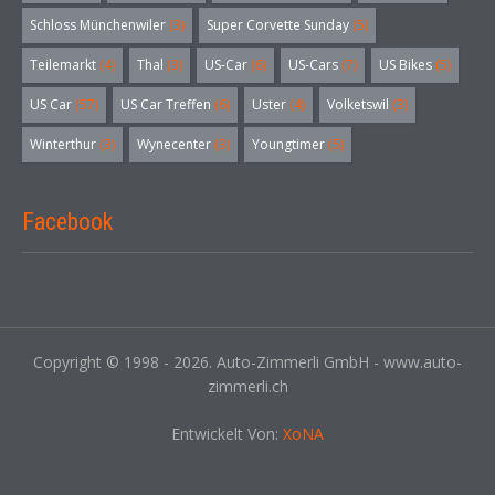
Schloss Münchenwiler
(3)
Super Corvette Sunday
(5)
Teilemarkt
(4)
Thal
(3)
US-Car
(6)
US-Cars
(7)
US Bikes
(5)
US Car
(57)
US Car Treffen
(6)
Uster
(4)
Volketswil
(3)
Winterthur
(3)
Wynecenter
(3)
Youngtimer
(5)
Facebook
Copyright © 1998 - 2026. Auto-Zimmerli GmbH - www.auto-
zimmerli.ch
Entwickelt Von:
XoNA