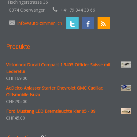
Fischingerstrasse 36
8374 Oberwangen.
+41 79 344 33 66
info@auto-zimmerli.ch
Produkte
Victorinox Ducati Compact 1.3405 Officier Suisse mit
Lederetui
CHF
169.00
AcDelco Anlasser Starter Chevrolet GMC Cadillac
Oldsmobile Isuzu
CHF
295.00
Ford Mustang LED Bremsleuchte klar 05 - 09
CHF
45.00