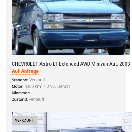
CHEVROLET Astro LT Extended AWD Minivan Aut. 2003
Auf Anfrage
Verkauft
Standort:
4300 cm³ 4.3 V6, Benzin
Motor:
-
Kilometer:
verkauft
Zustand:
VERKAUFT