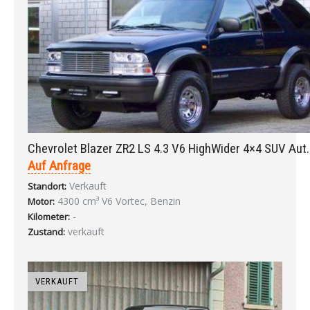
Chevrolet Blazer ZR2 LS 4.3 V6 HighWider 4×4 SUV Aut
Auf Anfrage
Verkauft
Standort:
4300 cm³ V6 Vortec, Benzin
Motor:
-
Kilometer:
verkauft
Zustand:
VERKAUFT