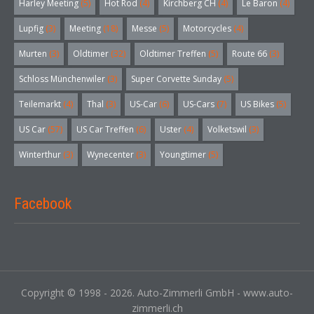
Harley Meeting
(5)
Hot Rod
(4)
Kirchberg CH
(4)
Le Baron
(4)
Lupfig
(3)
Meeting
(18)
Messe
(5)
Motorcycles
(4)
Murten
(3)
Oldtimer
(32)
Oldtimer Treffen
(5)
Route 66
(3)
Schloss Münchenwiler
(3)
Super Corvette Sunday
(5)
Teilemarkt
(4)
Thal
(3)
US-Car
(6)
US-Cars
(7)
US Bikes
(5)
US Car
(57)
US Car Treffen
(6)
Uster
(4)
Volketswil
(3)
Winterthur
(3)
Wynecenter
(3)
Youngtimer
(5)
Facebook
Copyright © 1998 - 2026. Auto-Zimmerli GmbH - www.auto-
zimmerli.ch