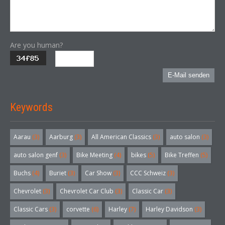
Are you human?
E-Mail senden
Keywords
Aarau
(3)
Aarburg
(3)
All American Classics
(3)
auto salon
(3)
auto salon genf
(3)
Bike Meeting
(4)
bikes
(5)
Bike Treffen
(5)
Buchs
(4)
Buriet
(3)
Car Show
(3)
CCC Schweiz
(3)
Chevrolet
(3)
Chevrolet Car Club
(3)
Classic Car
(3)
Classic Cars
(3)
corvette
(6)
Harley
(7)
Harley Davidson
(3)