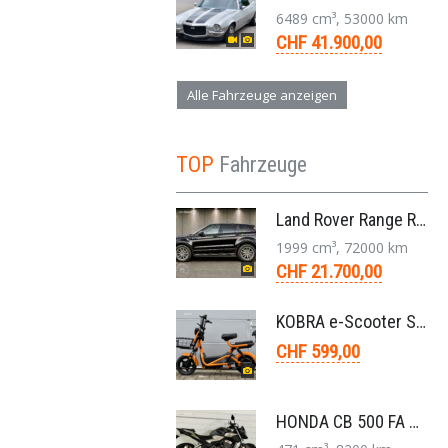
6489 cm³, 53000 km
CHF 41.900,00
Alle Fahrzeuge anzeigen
TOP
Fahrzeuge
Land Rover Range Rover Evoque Compact SUV 2.0 TD4 SE AT9 2017
1999 cm³, 72000 km
CHF 21.700,00
KOBRA e-Scooter SG G60 240 Watt
CHF 599,00
HONDA CB 500 FA ABS Naked Bike 2020