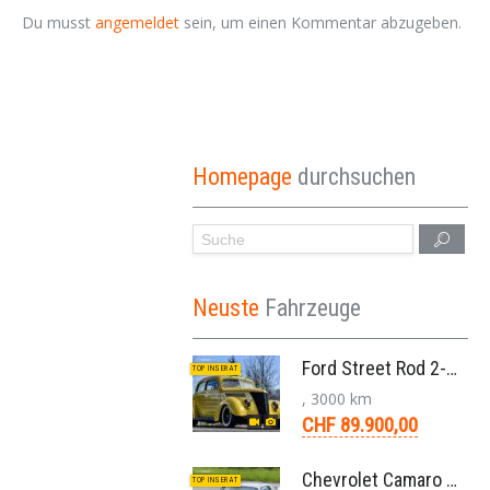
Du musst
angemeldet
sein, um einen Kommentar abzugeben.
Homepage
durchsuchen
Neuste
Fahrzeuge
Ford Street Rod 2-Door V8 Aut. 1937
TOP INSERAT
, 3000 km
CHF 89.900,00
Chevrolet Camaro SS 396 LS3 Coupe Aut. 1971
TOP INSERAT