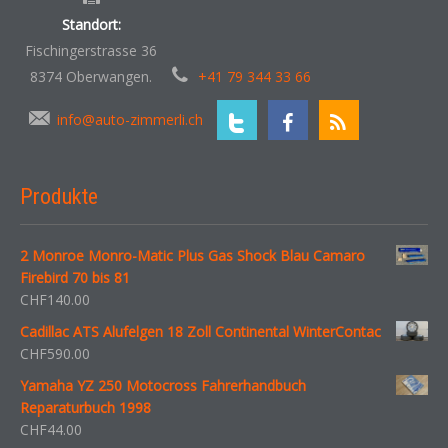
Standort:
Fischingerstrasse 36
8374 Oberwangen.
+41 79 344 33 66
info@auto-zimmerli.ch
Produkte
2 Monroe Monro-Matic Plus Gas Shock Blau Camaro
Firebird 70 bis 81
CHF
140.00
Cadillac ATS Alufelgen 18 Zoll Continental WinterContac
CHF
590.00
Yamaha YZ 250 Motocross Fahrerhandbuch
Reparaturbuch 1998
CHF
44.00