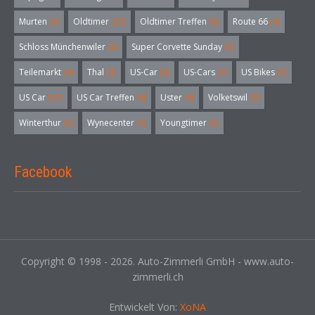
Murten
(3)
Oldtimer
(32)
Oldtimer Treffen
(5)
Route 66
(3)
Schloss Münchenwiler
(3)
Super Corvette Sunday
(5)
Teilemarkt
(4)
Thal
(3)
US-Car
(6)
US-Cars
(7)
US Bikes
(5)
US Car
(57)
US Car Treffen
(6)
Uster
(4)
Volketswil
(3)
Winterthur
(3)
Wynecenter
(3)
Youngtimer
(5)
Facebook
Copyright © 1998 - 2026. Auto-Zimmerli GmbH - www.auto-
zimmerli.ch
Entwickelt Von:
XoNA