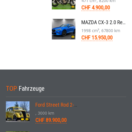
471 cm³, 8200 km
CHF 4.900,00
MAZDA CX-3 2.0 Revolution FWD Skyactiv Drive SUV 2017
1998 cm³, 67800 km
CHF 15.950,00
TOP
Fahrzeuge
Ford Street Rod 2-Door V8 Aut. 1937
, 3000 km
CHF 89.900,00