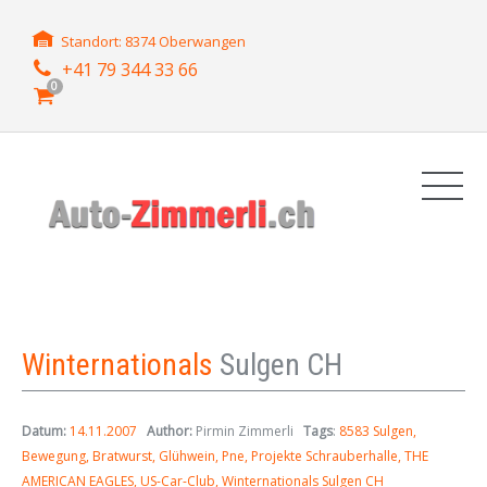
Standort: 8374 Oberwangen
+41 79 344 33 66
0
Winternationals
Sulgen CH
Datum:
14.11.2007
Author:
Pirmin Zimmerli
Tags
:
8583 Sulgen
Bewegung
Bratwurst
Glühwein
Pne
Projekte Schrauberhalle
THE
AMERICAN EAGLES
US-Car-Club
Winternationals Sulgen CH