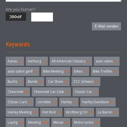
Are you human?
E-Mail senden
Keywords
Aarau
(3)
Aarburg
(3)
All American Classics
(3)
auto salon
(3)
auto salon genf
(3)
Bike Meeting
(4)
bikes
(5)
Bike Treffen
(5)
Buchs
(4)
Buriet
(3)
Car Show
(3)
CCC Schweiz
(3)
Chevrolet
(3)
Chevrolet Car Club
(3)
Classic Car
(3)
Classic Cars
(3)
corvette
(6)
Harley
(7)
Harley Davidson
(3)
Harley Meeting
(5)
Hot Rod
(4)
Kirchberg CH
(4)
Le Baron
(4)
Lupfig
(3)
Meeting
(18)
Messe
(5)
Motorcycles
(4)