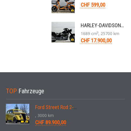
CHF 599,00
HARLEY-DAVIDSON FLS Softail Slim ABS Chopper 6-Gang 2013
1689 cm³, 25700 km
CHF 17.900,00
TOP
Fahrzeuge
Ford Street Rod 2-Door V8 Aut. 1937
, 3000 km
CHF 89.900,00