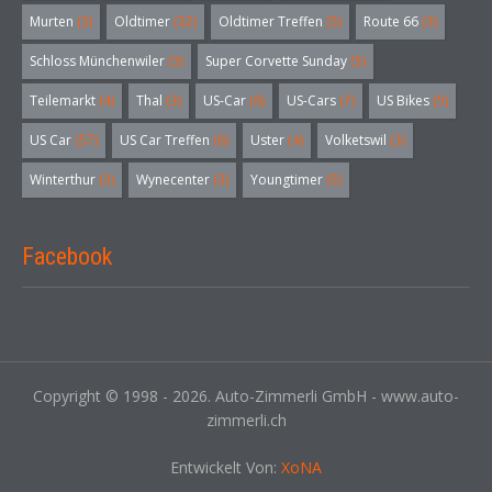
Murten
(3)
Oldtimer
(32)
Oldtimer Treffen
(5)
Route 66
(3)
Schloss Münchenwiler
(3)
Super Corvette Sunday
(5)
Teilemarkt
(4)
Thal
(3)
US-Car
(6)
US-Cars
(7)
US Bikes
(5)
US Car
(57)
US Car Treffen
(6)
Uster
(4)
Volketswil
(3)
Winterthur
(3)
Wynecenter
(3)
Youngtimer
(5)
Facebook
Copyright © 1998 - 2026. Auto-Zimmerli GmbH - www.auto-
zimmerli.ch
Entwickelt Von:
XoNA