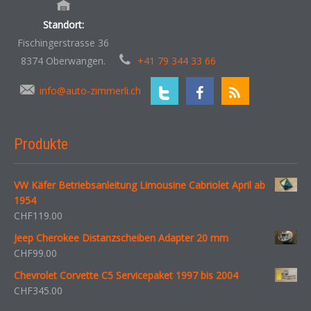
Standort:
Fischingerstrasse 36
8374 Oberwangen.
+41 79 344 33 66
info@auto-zimmerli.ch
Produkte
VW Käfer Betriebsanleitung Limousine Cabriolet April ab
1954
CHF
119.00
Jeep Cherokee Distanzscheiben Adapter 20 mm
CHF
99.00
Chevrolet Corvette C5 Servicepaket 1997 bis 2004
CHF
345.00