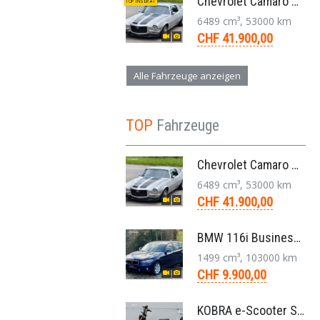
Chevrolet Camaro SS 396 LS3 Coupe Aut. 1971
TOP INSERAT
6489 cm³, 53000 km
CHF 41.900,00
Alle Fahrzeuge anzeigen
TOP
Fahrzeuge
Chevrolet Camaro SS 396 LS3 Coupe Aut. 1971
6489 cm³, 53000 km
CHF 41.900,00
BMW 116i Business 1er F20 Limousine 1.5 6-Gang 2016
1499 cm³, 103000 km
CHF 9.900,00
KOBRA e-Scooter SG G60 240 Watt