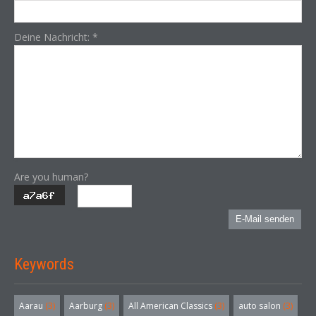
Deine Nachricht:
*
Are you human?
E-Mail senden
Keywords
Aarau
(3)
Aarburg
(3)
All American Classics
(3)
auto salon
(3)