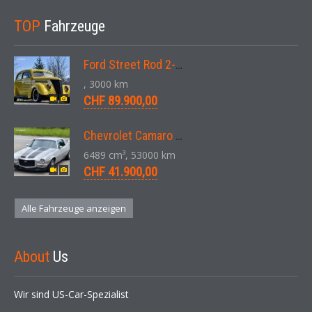
TOP
Fahrzeuge
Ford Street Rod 2-Door V8 Aut. 1937
, 3000 km
CHF 89.900,00
Chevrolet Camaro SS 396 LS3 Coupe Aut. 1971
6489 cm³, 53000 km
CHF 41.900,00
Alle Fahrzeuge anzeigen
About
Us
Wir sind US-Car-Spezialist