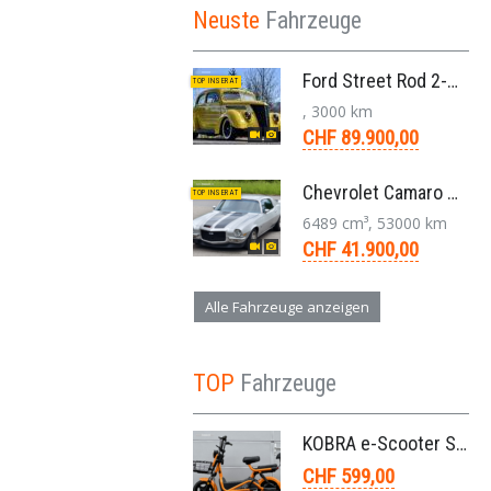
Neuste
Fahrzeuge
Ford Street Rod 2-Door V8 Aut. 1937
TOP INSERAT
, 3000 km
CHF 89.900,00
Chevrolet Camaro SS 396 LS3 Coupe Aut. 1971
TOP INSERAT
6489 cm³, 53000 km
CHF 41.900,00
Alle Fahrzeuge anzeigen
TOP
Fahrzeuge
KOBRA e-Scooter SG G60 240 Watt
CHF 599,00