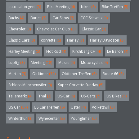
auto salon genf
(3)
Bike Meeting
(4)
bikes
(5)
Bike Treffen
(5)
Buchs
(4)
Buriet
(3)
Car Show
(3)
CCC Schweiz
(3)
Chevrolet
(3)
Chevrolet Car Club
(3)
Classic Car
(3)
Classic Cars
(3)
corvette
(6)
Harley
(7)
Harley Davidson
(3)
Harley Meeting
(5)
Hot Rod
(4)
Kirchberg CH
(4)
Le Baron
(4)
Lupfig
(3)
Meeting
(18)
Messe
(5)
Motorcycles
(4)
Murten
(3)
Oldtimer
(32)
Oldtimer Treffen
(5)
Route 66
(3)
Schloss Münchenwiler
(3)
Super Corvette Sunday
(5)
Teilemarkt
(4)
Thal
(3)
US-Car
(6)
US-Cars
(7)
US Bikes
(5)
US Car
(57)
US Car Treffen
(6)
Uster
(4)
Volketswil
(3)
Winterthur
(3)
Wynecenter
(3)
Youngtimer
(5)