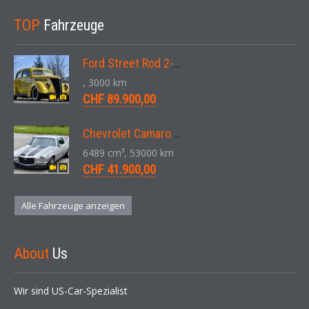
TOP
Fahrzeuge
Ford Street Rod 2-Door V8 Aut. 1937
, 3000 km
CHF 89.900,00
Chevrolet Camaro SS 396 LS3 Coupe Aut. 1971
6489 cm³, 53000 km
CHF 41.900,00
Alle Fahrzeuge anzeigen
About
Us
Wir sind US-Car-Spezialist