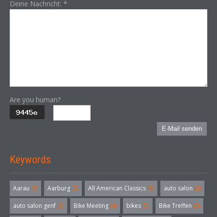
Deine Nachricht:
*
Are you human?
E-Mail senden
Keywords
Aarau
(3)
Aarburg
(3)
All American Classics
(3)
auto salon
(3)
auto salon genf
(3)
Bike Meeting
(4)
bikes
(5)
Bike Treffen
(5)