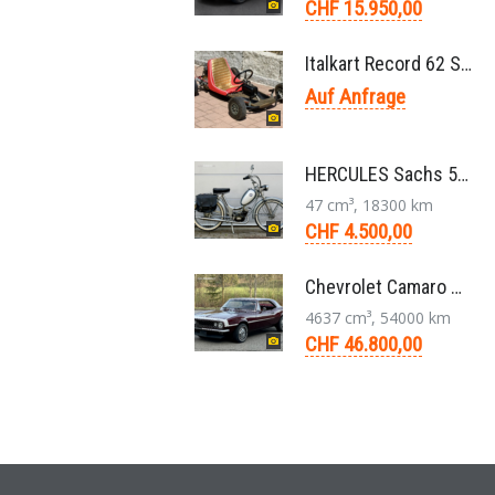
CHF 15.950,00
Italkart Record 62 Sidewinder 1961 Rennkart, Parilla V11 Thunderbolt Motor
Auf Anfrage
HERCULES Sachs 50/2 Mofa 2-Gang Handschaltung Veteran
47 cm³, 18300 km
CHF 4.500,00
Chevrolet Camaro Coupé 1. Generation V8 Aut. 1967
4637 cm³, 54000 km
CHF 46.800,00