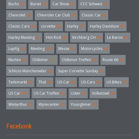
Buchs
(4)
Buriet
(3)
Car Show
(3)
CCC Schweiz
(3)
Chevrolet
(3)
Chevrolet Car Club
(3)
Classic Car
(3)
Classic Cars
(3)
corvette
(6)
Harley
(7)
Harley Davidson
(3)
Harley Meeting
(5)
Hot Rod
(4)
Kirchberg CH
(4)
Le Baron
(4)
Lupfig
(3)
Meeting
(18)
Messe
(5)
Motorcycles
(4)
Murten
(3)
Oldtimer
(32)
Oldtimer Treffen
(5)
Route 66
(3)
Schloss Münchenwiler
(3)
Super Corvette Sunday
(5)
Teilemarkt
(4)
Thal
(3)
US-Car
(6)
US-Cars
(7)
US Bikes
(5)
US Car
(57)
US Car Treffen
(6)
Uster
(4)
Volketswil
(3)
Winterthur
(3)
Wynecenter
(3)
Youngtimer
(5)
Facebook