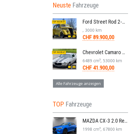
Neuste
Fahrzeuge
Ford Street Rod 2-Door V8 Aut. 1937
TOP INSERAT
, 3000 km
CHF 89.900,00
Chevrolet Camaro SS 396 LS3 Coupe Aut. 1971
TOP INSERAT
6489 cm³, 53000 km
CHF 41.900,00
Alle Fahrzeuge anzeigen
TOP
Fahrzeuge
MAZDA CX-3 2.0 Revolution FWD Skyactiv Drive SUV 2017
1998 cm³, 67800 km