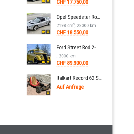
CHF 17.750,00
Opel Speedster Roadster 2.2 L Targa 5-Gang 2002
2198 cm³, 28000 km
CHF 18.550,00
Ford Street Rod 2-Door V8 Aut. 1937
, 3000 km
CHF 89.900,00
Italkart Record 62 Sidewinder 1961 Rennkart, Parilla V11 Thunderbolt Motor
Auf Anfrage