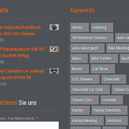
ukte
Keywords
an Reparaturhandbuch
Aarau
(3)
Aarburg
(3)
is 2001 von Haynes
All American Classics
(3)
auto s
00
auto salon genf
(3)
Bike Meeting
f Reparaturbuch 936 937
 Bucheli Verlag
bikes
(5)
Bike Treffen
(5)
Buc
00
Buriet
(3)
Car Show
(3)
et Corvette C4 Lenkrad
bag von 94 bis 96
CCC Schweiz
(3)
Chevrolet
(3)
.00
Chevrolet Car Club
(3)
Classic C
Classic Cars
(3)
corvette
(6)
ktieren
Sie uns
Harley
(7)
Harley Davidson
(3)
en, Familienname:
*
Harley Meeting
(5)
Hot Rod
(4)