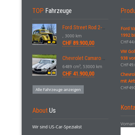
TOP
Fahrzeuge
Prod
Ford Street Rod 2-Door V8 Aut. 1937
Ford V
1992 b
, 3000 km
CHF
44.
CHF 89.900,00
VW Gol
Chevrolet Camaro SS 396 LS3 Coupe Aut. 1971
938 von
CHF
49.
6489 cm³, 53000 km
CHF 41.900,00
Chevrol
mit Air
CHF
490
Alle Fahrzeuge anzeigen
Konta
About
Us
Vornam
Wir sind US-Car-Spezialist