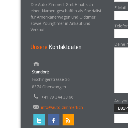
Die Auto-Zimmerli GmbH hat sich
E-Mail:
einen Namen geschaffen als Spezialist
für Amerikanerwagen und Oldtimer,
sowie Youngtimer in Ankauf und
Telefo
Verkauf
Deine 
Unsere
Kontaktdaten
Standort:
Fischingerstrasse 36
8374 Oberwangen.
+41 79 344 33 66
Are yo
info@auto-zimmerli.ch