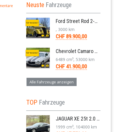
Neuste
Fahrzeuge
mentare
Ford Street Rod 2-Door V8 Aut. 1937
TOP INSERAT
, 3000 km
CHF 89.900,00
Chevrolet Camaro SS 396 LS3 Coupe Aut. 1971
TOP INSERAT
6489 cm³, 53000 km
CHF 41.900,00
Alle Fahrzeuge anzeigen
TOP
Fahrzeuge
JAGUAR XE 25t 2.0 Portfolio AWD 8-Gang-Aut. 2018
1999 cm³, 104000 km