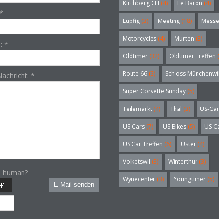
Kirchberg CH
(4)
Le Baron
(4)
*
Lupfig
(3)
Meeting
(18)
Messe
Motorcycles
(4)
Murten
(3)
n:
*
Oldtimer
(32)
Oldtimer Treffen
(
Route 66
(3)
Schloss Münchenwi
Nachricht:
*
Super Corvette Sunday
(5)
Teilemarkt
(4)
Thal
(3)
US-Car
US-Cars
(7)
US Bikes
(5)
US C
US Car Treffen
(6)
Uster
(4)
Volketswil
(3)
Winterthur
(3)
u human?
Wynecenter
(3)
Youngtimer
(5)
E-Mail senden