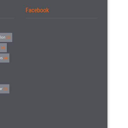
Facebook
alon
(3)
(4)
hs
(4)
ar
(3)