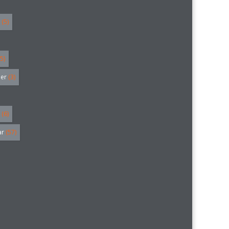
(5)
5)
ler
(3)
(6)
ar
(57)