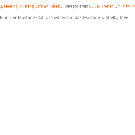
0 Kom
ig
Meeting
Mustang
Safenwil
Shelby
Kategorieren:
US Car Treffen
ührt der Mustang Club of Switzerland das Mustang & Shelby Mee ...