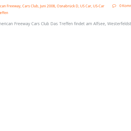
0 Kom
can Freeway
Cars Club
Juni 2008
Osnabrück D
US Car
US-Car
effen
rican Freeway Cars Club Das Treffen findet am Alfsee, Westerfeldstr 