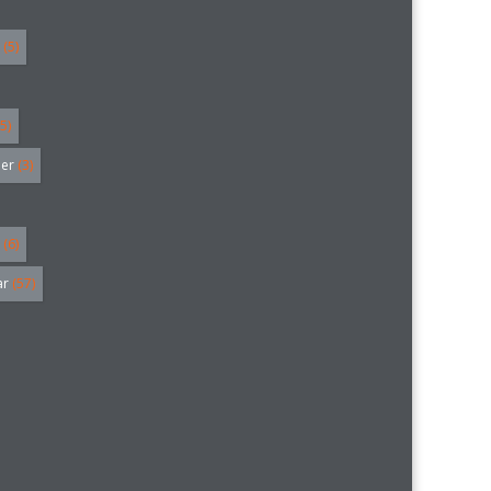
(5)
5)
ler
(3)
(6)
ar
(57)