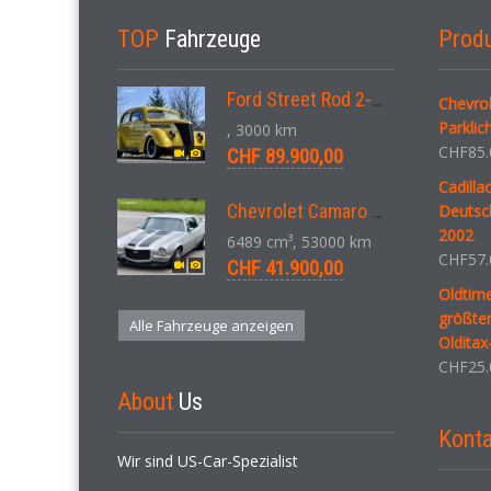
TOP
Fahrzeuge
Prod
Ford Street Rod 2-Door V8 Aut. 1937
Chevro
Parklic
, 3000 km
CHF
85.
CHF 89.900,00
Cadilla
Chevrolet Camaro SS 396 LS3 Coupe Aut. 1971
Deutsc
2002
6489 cm³, 53000 km
CHF
57.
CHF 41.900,00
Oldtime
größter
Alle Fahrzeuge anzeigen
Olditax
CHF
25.
About
Us
Konta
Wir sind US-Car-Spezialist