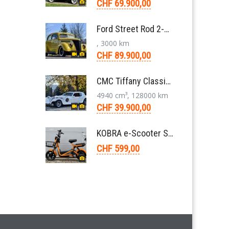
CHF 69.900,00
Ford Street Rod 2-Door V8 Aut. 1937
, 3000 km
CHF 89.900,00
CMC Tiffany Classic Coupé Neoklassiker 5.0 V8 1991
4940 cm³, 128000 km
CHF 39.900,00
KOBRA e-Scooter SG G60 240 Watt
CHF 599,00