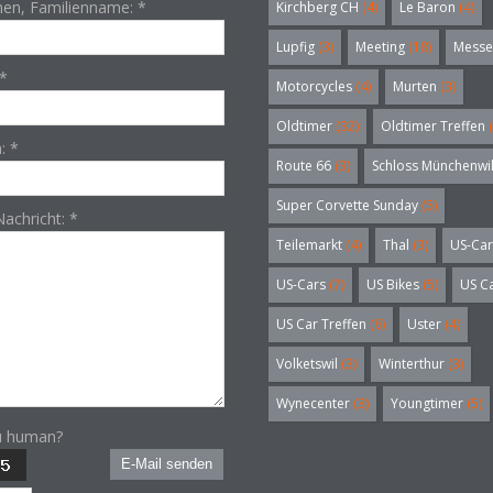
en, Familienname:
*
Kirchberg CH
(4)
Le Baron
(4)
Lupfig
(3)
Meeting
(18)
Messe
*
Motorcycles
(4)
Murten
(3)
Oldtimer
(32)
Oldtimer Treffen
(
n:
*
Route 66
(3)
Schloss Münchenwi
Super Corvette Sunday
(5)
Nachricht:
*
Teilemarkt
(4)
Thal
(3)
US-Car
US-Cars
(7)
US Bikes
(5)
US C
US Car Treffen
(6)
Uster
(4)
Volketswil
(3)
Winterthur
(3)
Wynecenter
(3)
Youngtimer
(5)
u human?
E-Mail senden