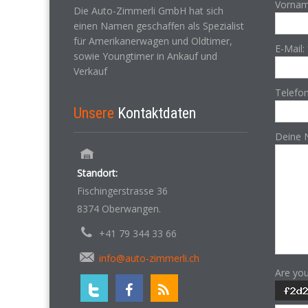
Vornam
Die Auto-Zimmerli GmbH hat sich
einen Namen geschaffen als Spezialist
für Amerikanerwagen und Oldtimer,
E-Mail:
sowie Youngtimer in Ankauf und
Verkauf
Telefo
Unsere
Kontaktdaten
Deine 
Standort:
Fischingerstrasse 36
8374 Oberwangen.
+41 79 344 33 66
info@auto-zimmerli.ch
Are yo