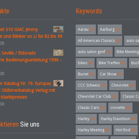
ukte
Keywords
let S10 GMC Jimmy
Aarau
(3)
Aarburg
(3)
ht und Blinker vo Li Re 82 bis 99
All American Classics
(3)
auto s
00
auto salon genf
(3)
Bike Meeting
c Seville / Eldorado
he Bedienungsanleitung 1996 -
bikes
(5)
Bike Treffen
(5)
Buc
00
Buriet
(3)
Car Show
(3)
r Katalog Nr. 19. Europas
CCC Schweiz
(3)
Chevrolet
(3)
 Oldtimerkatalog Verlag mit
Chevrolet Car Club
(3)
Classic C
-Marktpreisen
00
Classic Cars
(3)
corvette
(6)
Harley
(7)
Harley Davidson
(3)
ktieren
Sie uns
Harley Meeting
(5)
Hot Rod
(4)