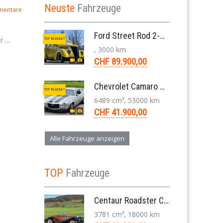
Neuste
Fahrzeuge
mentare
Ford Street Rod 2-Door V8 Aut. 1937
...
TOP INSERAT
, 3000 km
CHF 89.900,00
Chevrolet Camaro SS 396 LS3 Coupe Aut. 1971
TOP INSERAT
6489 cm³, 53000 km
CHF 41.900,00
Alle Fahrzeuge anzeigen
TOP
Fahrzeuge
Centaur Roadster Convertible 3,8 V6 Aut. 1981
3781 cm³, 18000 km