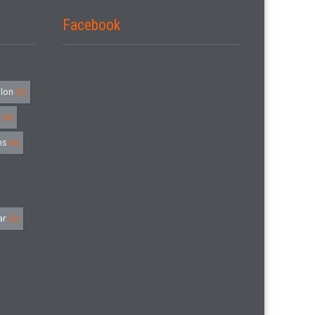
Facebook
alon
(3)
(4)
hs
(4)
ar
(3)