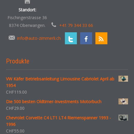
Standort:
Fischingerstrasse 36
8374 Oberwangen.
+41 79 344 33 66
info@auto-zimmerli.ch
Produkte
VW Käfer Betriebsanleitung Limousine Cabriolet April ab
1954
CHF
119.00
Die 500 besten Oldtimer-Investments Motorbuch
CHF
29.00
Chevrolet Corvette C4 LT1 LT4 Riemenspanner 1993 -
1996
CHF
55.00