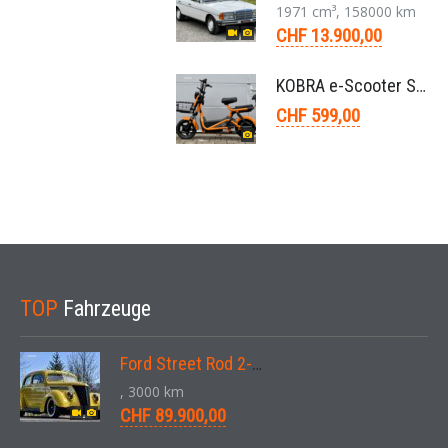
1971 cm³, 158000 km
CHF 13.900,00
KOBRA e-Scooter SG G60 240 Watt
CHF 599,00
TOP
Fahrzeuge
Ford Street Rod 2-Door V8 Aut. 1937
, 3000 km
CHF 89.900,00