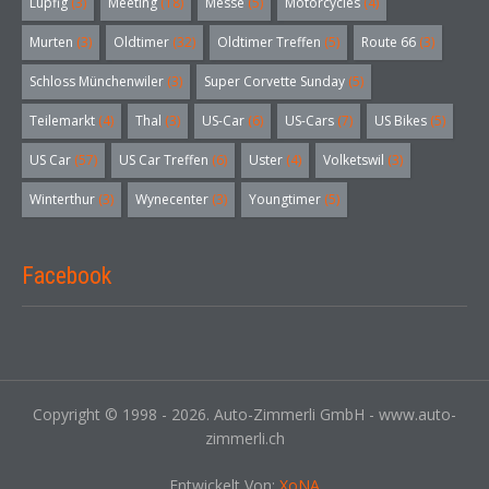
Lupfig
(3)
Meeting
(18)
Messe
(5)
Motorcycles
(4)
Murten
(3)
Oldtimer
(32)
Oldtimer Treffen
(5)
Route 66
(3)
Schloss Münchenwiler
(3)
Super Corvette Sunday
(5)
Teilemarkt
(4)
Thal
(3)
US-Car
(6)
US-Cars
(7)
US Bikes
(5)
US Car
(57)
US Car Treffen
(6)
Uster
(4)
Volketswil
(3)
Winterthur
(3)
Wynecenter
(3)
Youngtimer
(5)
Facebook
Copyright © 1998 - 2026. Auto-Zimmerli GmbH - www.auto-
zimmerli.ch
Entwickelt Von:
XoNA