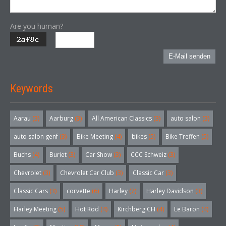
Are you human?
E-Mail senden
Keywords
Aarau
(3)
Aarburg
(3)
All American Classics
(3)
auto salon
(3)
auto salon genf
(3)
Bike Meeting
(4)
bikes
(5)
Bike Treffen
(5)
Buchs
(4)
Buriet
(3)
Car Show
(3)
CCC Schweiz
(3)
Chevrolet
(3)
Chevrolet Car Club
(3)
Classic Car
(3)
Classic Cars
(3)
corvette
(6)
Harley
(7)
Harley Davidson
(3)
Harley Meeting
(5)
Hot Rod
(4)
Kirchberg CH
(4)
Le Baron
(4)