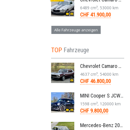
6489 cm³, 53000 km
CHF 41.900,00
Alle Fahrzeuge anzeigen
TOP
Fahrzeuge
Chevrolet Camaro Coupé 1. Generation V8 Aut. 1967
4637 cm³, 54000 km
CHF 46.800,00
MINI Cooper S JCW R56 N14 Kleinwagen 6-Gang 2011
1598 cm³, 120000 km
CHF 9.800,00
Mercedes-Benz 200 W123 1979 Veteranenfahrzeug Handschaltung Schiebedach