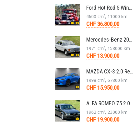
Ford Hot Rod 5 Window 283 V8 4-Gang 1929
4600 cm³, 11000 km
CHF 36.800,00
Mercedes-Benz 200 W123 1979 Veteranenfahrzeug Handschaltung Schiebedach
1971 cm³, 158000 km
CHF 13.900,00
MAZDA CX-3 2.0 Revolution FWD Skyactiv Drive SUV 2017
1998 cm³, 67800 km
CHF 15.950,00
ALFA ROMEO 75 2.0 TS Super Berlina 5-Gang 1991
1962 cm³, 23000 km
CHF 19.900,00