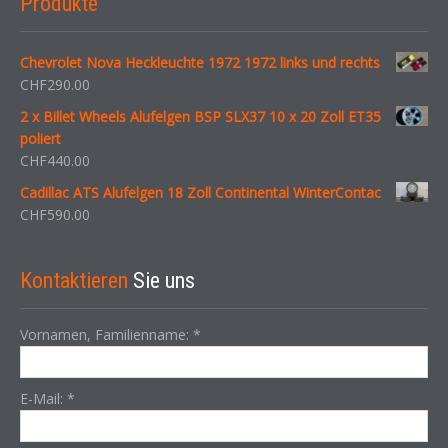
Produkte
Chevrolet Nova Heckleuchte 1972 1972 links und rechts
CHF
290.00
2 x Billet Wheels Alufelgen BSP SLX37 10 x 20 Zoll ET35
poliert
CHF
440.00
Cadillac ATS Alufelgen 18 Zoll Continental WinterContac
CHF
590.00
Kontaktieren
Sie uns
Vornamen, Familienname:
*
E-Mail:
*