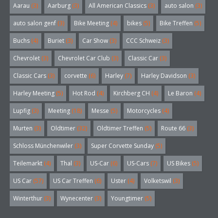
Aarau
(3)
Aarburg
(3)
All American Classics
(3)
auto salon
(3)
auto salon genf
(3)
Bike Meeting
(4)
bikes
(5)
Bike Treffen
(5)
Buchs
(4)
Buriet
(3)
Car Show
(3)
CCC Schweiz
(3)
Chevrolet
(3)
Chevrolet Car Club
(3)
Classic Car
(3)
Classic Cars
(3)
corvette
(6)
Harley
(7)
Harley Davidson
(3)
Harley Meeting
(5)
Hot Rod
(4)
Kirchberg CH
(4)
Le Baron
(4)
Lupfig
(3)
Meeting
(18)
Messe
(5)
Motorcycles
(4)
Murten
(3)
Oldtimer
(32)
Oldtimer Treffen
(5)
Route 66
(3)
Schloss Münchenwiler
(3)
Super Corvette Sunday
(5)
Teilemarkt
(4)
Thal
(3)
US-Car
(6)
US-Cars
(7)
US Bikes
(5)
US Car
(57)
US Car Treffen
(6)
Uster
(4)
Volketswil
(3)
Winterthur
(3)
Wynecenter
(3)
Youngtimer
(5)