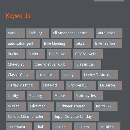
Keywords
Aarau
(3)
Aarburg
(3)
All American Classics
(3)
auto salon
(3)
auto salon genf
(3)
Bike Meeting
(4)
bikes
(5)
Bike Treffen
(5)
Buchs
(4)
Buriet
(3)
Car Show
(3)
CCC Schweiz
(3)
Chevrolet
(3)
Chevrolet Car Club
(3)
Classic Car
(3)
Classic Cars
(3)
corvette
(6)
Harley
(7)
Harley Davidson
(3)
Harley Meeting
(5)
Hot Rod
(4)
Kirchberg CH
(4)
Le Baron
(4)
Lupfig
(3)
Meeting
(18)
Messe
(5)
Motorcycles
(4)
Murten
(3)
Oldtimer
(32)
Oldtimer Treffen
(5)
Route 66
(3)
Schloss Münchenwiler
(3)
Super Corvette Sunday
(5)
Teilemarkt
(4)
Thal
(3)
US-Car
(6)
US-Cars
(7)
US Bikes
(5)