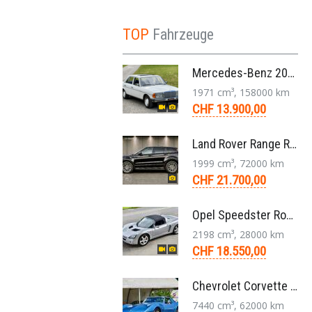
TOP
Fahrzeuge
Mercedes-Benz 200 W123 1979 Veteranenfahrzeug Handschaltung Schiebedach
1971 cm³, 158000 km
CHF 13.900,00
Land Rover Range Rover Evoque Compact SUV 2.0 TD4 SE AT9 2017
1999 cm³, 72000 km
CHF 21.700,00
Opel Speedster Roadster 2.2 L Targa 5-Gang 2002
2198 cm³, 28000 km
CHF 18.550,00
Chevrolet Corvette Stingray Targa C3 454-V8 4-Gang 1974
7440 cm³, 62000 km