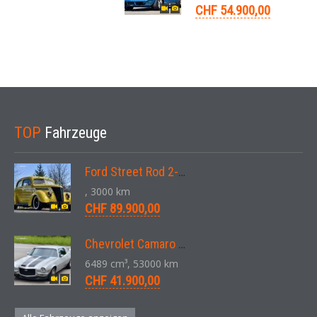
CHF 54.900,00
TOP
Fahrzeuge
Ford Street Rod 2-Door V8 Aut. 1937
, 3000 km
CHF 89.900,00
Chevrolet Camaro SS 396 LS3 Coupe Aut. 1971
6489 cm³, 53000 km
CHF 41.900,00