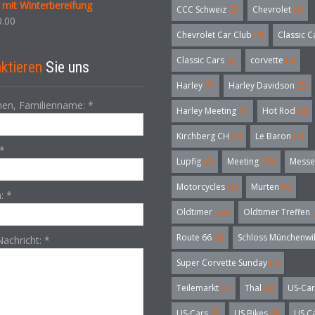
l mit Winterbereifung
CCC Schweiz
(3)
Chevrolet
(3)
.00
Chevrolet Car Club
(3)
Classic C
Classic Cars
(3)
corvette
(6)
ktieren
Sie uns
Harley
(7)
Harley Davidson
(3)
en, Familienname:
*
Harley Meeting
(5)
Hot Rod
(4)
Kirchberg CH
(4)
Le Baron
(4)
*
Lupfig
(3)
Meeting
(18)
Messe
Motorcycles
(4)
Murten
(3)
n:
*
Oldtimer
(32)
Oldtimer Treffen
(
Route 66
(3)
Schloss Münchenwi
Nachricht:
*
Super Corvette Sunday
(5)
Teilemarkt
(4)
Thal
(3)
US-Car
US-Cars
(7)
US Bikes
(5)
US C