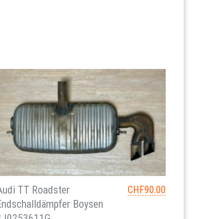
Audi TT Roadster
CHF
90.00
Endschalldämpfer Boysen
8J0253611G