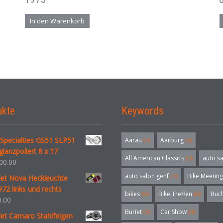
In den Warenkorb
ukte
Keywords
t Specialties GS51 SLP51
Aarau
(3)
Aarburg
(3)
glanzpoliert 8 x 17
All American Classics
(3)
auto s
00.00
auto salon genf
(3)
Bike Meeting
let Nova Heckleuchte
72 links und rechts
bikes
(5)
Bike Treffen
(5)
Buc
.00
Buriet
(3)
Car Show
(3)
et Camaro Stahlfelgen