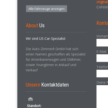
origina
CHF
690
Alle Fahrzeuge anzeigen
Konta
About
Us
Vornam
Wir sind US-Car-Spezialist
Die Auto-Zimmerli GmbH hat sich
E-Mail:
einen Namen geschaffen als Spezialist
für Amerikanerwagen und Oldtimer,
sowie Youngtimer in Ankauf und
Telefo
Verkauf
Deine 
Unsere
Kontaktdaten
Standort: