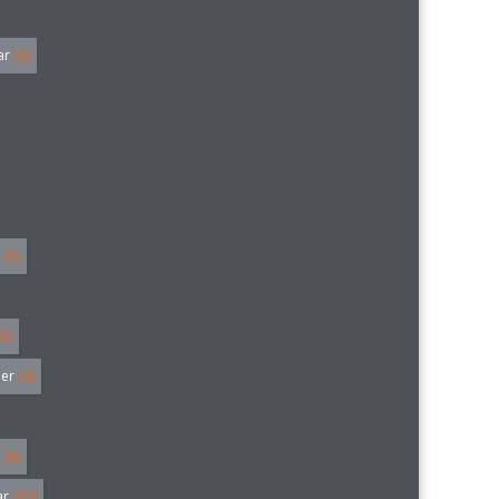
ar
(3)
(5)
5)
ler
(3)
(6)
ar
(57)