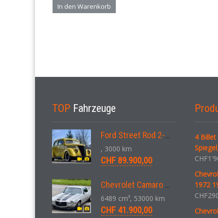
In den Warenkorb
TOP
Fahrzeuge
Prod
Ford Street Rod 2-Door V8 Aut. 1937
4 Bille
Spiegel
, 3000 km
CHF
1'9
CHF 89.900,00
Chevro
Chevrolet Camaro SS 396 LS3 Coupe Aut. 1971
1972 19
CHF
290
6489 cm³, 53000 km
CHF 41.900,00
Chevrol