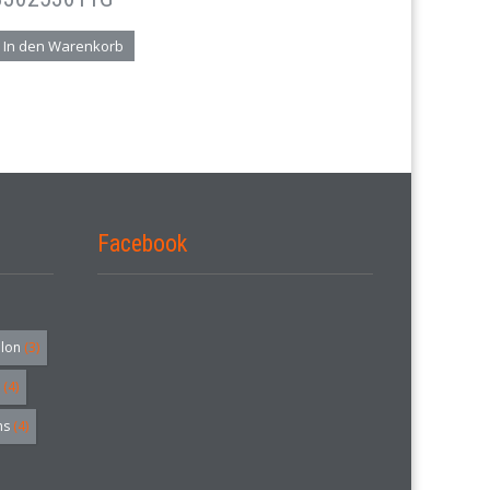
In den Warenkorb
Facebook
alon
(3)
(4)
hs
(4)