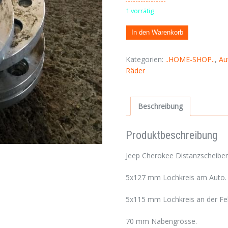
1 vorrätig
In den Warenkorb
Kategorien:
..HOME-SHOP..
,
Au
Räder
Beschreibung
Produktbeschreibung
Jeep Cherokee Distanzscheibe
5x127 mm Lochkreis am Auto.
5x115 mm Lochkreis an der Fel
70 mm Nabengrösse.