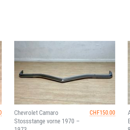
0
Chevrolet Camaro
CHF
150.00
Stossstange vorne 1970 –
1973