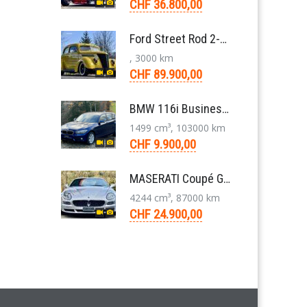
CHF 36.800,00
Ford Street Rod 2-Door V8 Aut. 1937
, 3000 km
CHF 89.900,00
BMW 116i Business 1er F20 Limousine 1.5 6-Gang 2016
1499 cm³, 103000 km
CHF 9.900,00
MASERATI Coupé GT Cambiocorsa 4,2 V8 Aut. 2005
4244 cm³, 87000 km
CHF 24.900,00