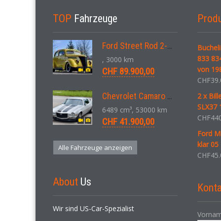
TOP
Fahrzeuge
Prod
Ford Street Rod 2-Door V8 Aut. 1937
Bucheli
833 83
, 3000 km
von 19
CHF 89.900,00
CHF
39.
Chevrolet Camaro SS 396 LS3 Coupe Aut. 1971
2 x Bil
SLX37 1
6489 cm³, 53000 km
CHF
440
CHF 41.900,00
Ford M
klar 05 
Alle Fahrzeuge anzeigen
CHF
45.
About
Us
Konta
Wir sind US-Car-Spezialist
Vornam