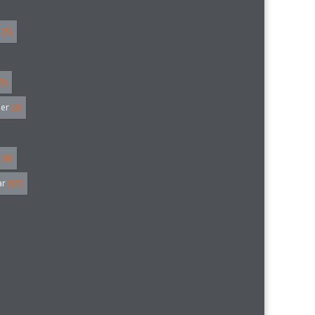
(5)
5)
ler
(3)
(6)
ar
(57)