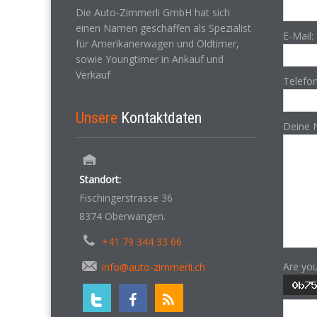
Die Auto-Zimmerli GmbH hat sich
einen Namen geschaffen als Spezialist
E-Mail:
für Amerikanerwagen und Oldtimer,
sowie Youngtimer in Ankauf und
Verkauf
Telefo
Unsere
Kontaktdaten
Deine 
Standort:
Fischingerstrasse 36
8374 Oberwangen.
+41 79 344 33 66
Are yo
info@auto-zimmerli.ch