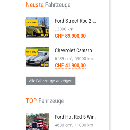
Neuste
Fahrzeuge
Ford Street Rod 2-Door V8 Aut. 1937
TOP INSERAT
, 3000 km
CHF 89.900,00
Chevrolet Camaro SS 396 LS3 Coupe Aut. 1971
TOP INSERAT
6489 cm³, 53000 km
CHF 41.900,00
Alle Fahrzeuge anzeigen
TOP
Fahrzeuge
Ford Hot Rod 5 Window 283 V8 4-Gang 1929
4600 cm³, 11000 km