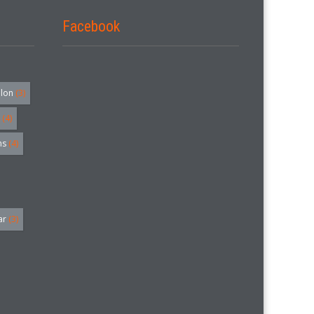
Facebook
alon
(3)
(4)
hs
(4)
ar
(3)