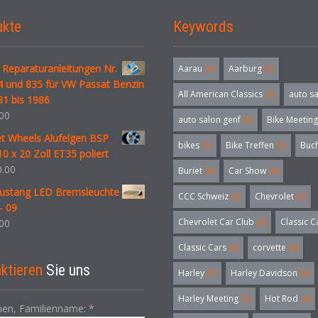
ukte
Keywords
 Reparaturanleitungen Nr.
Aarau
(3)
Aarburg
(3)
4 und 835 für VW Passat Benzin
All American Classics
(3)
auto s
81 bis 1986
00
auto salon genf
(3)
Bike Meeting
let Wheels Alufelgen BSP
bikes
(5)
Bike Treffen
(5)
Buc
0 x 20 Zoll ET35 poliert
.00
Buriet
(3)
Car Show
(3)
ustang LED Bremsleuchte
CCC Schweiz
(3)
Chevrolet
(3)
- 09
Chevrolet Car Club
(3)
Classic C
00
Classic Cars
(3)
corvette
(6)
ktieren
Sie uns
Harley
(7)
Harley Davidson
(3)
Harley Meeting
(5)
Hot Rod
(4)
en, Familienname:
*