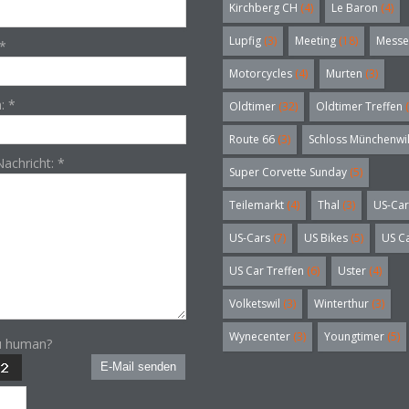
Kirchberg CH
(4)
Le Baron
(4)
Lupfig
(3)
Meeting
(18)
Messe
*
Motorcycles
(4)
Murten
(3)
n:
*
Oldtimer
(32)
Oldtimer Treffen
(
Route 66
(3)
Schloss Münchenwi
Nachricht:
*
Super Corvette Sunday
(5)
Teilemarkt
(4)
Thal
(3)
US-Car
US-Cars
(7)
US Bikes
(5)
US C
US Car Treffen
(6)
Uster
(4)
Volketswil
(3)
Winterthur
(3)
Wynecenter
(3)
Youngtimer
(5)
u human?
E-Mail senden