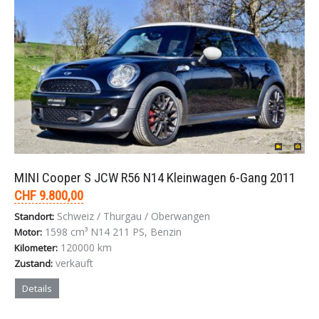
MINI Cooper S JCW R56 N14 Kleinwagen 6-Gang 2011
CHF 9.800,00
Schweiz / Thurgau / Oberwangen
Standort:
1598 cm³ N14 211 PS, Benzin
Motor:
120000 km
Kilometer:
verkauft
Zustand:
Details