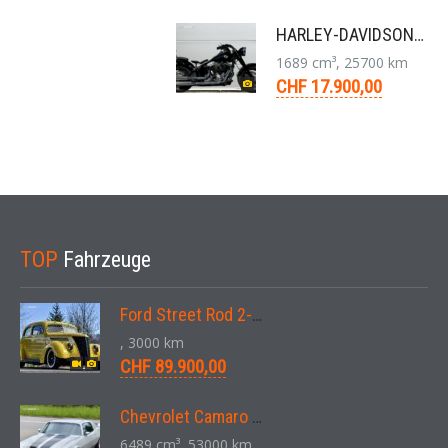
HARLEY-DAVIDSON FLS Softail Slim ABS Chopper 6-Gang 2013
1689 cm³, 25700 km
CHF 17.900,00
TOP
Fahrzeuge
Ford Street Rod 2-Door V8 Aut. 1937
, 3000 km
CHF 89.900,00
Chevrolet Camaro SS 396 LS3 Coupe Aut. 1971
6489 cm³, 53000 km