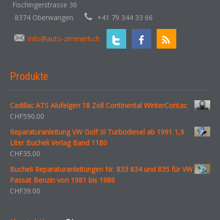
Fischingerstrasse 36
8374 Oberwangen.
+41 79 344 33 66
info@auto-zimmerli.ch
Produkte
Cadillac ATS Alufelgen 18 Zoll Continental WinterContac
CHF
590.00
Reparaturanleitung VW Golf III Turbodiesel ab 1991 1,9
Liter Bucheli Verlag Band 1180
CHF
35.00
Bucheli Reparaturanleitungen Nr. 833 834 und 835 für VW
Passat Benzin von 1981 bis 1986
CHF
39.00