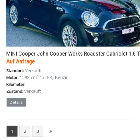
MINI Cooper John Cooper Works Roadster Cabriolet 1,6 
Auf Anfrage
Verkauft
Standort:
1598 cm³ 1.6 R4, Benzin
Motor:
-
Kilometer:
verkauft
Zustand:
Details
1
2
3