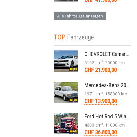
Alle Fahrzeuge anzeigen
TOP
Fahrzeuge
CHEVROLET Camaro 2SS RS 6,2L V8 Cabriolet Aut. 2011
6162 cm³, 55000 km
CHF 21.900,00
Mercedes-Benz 200 W123 1979 Veteranenfahrzeug Handschaltung Schiebedach
1971 cm³, 158000 km
CHF 13.900,00
Ford Hot Rod 5 Window 283 V8 4-Gang 1929
4600 cm³, 11000 km
CHF 36.800,00