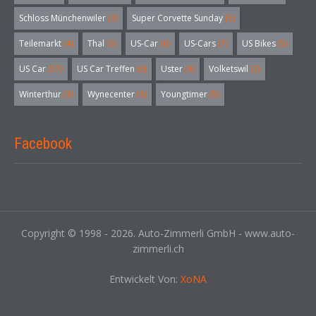
Schloss Münchenwiler
(3)
Super Corvette Sunday
(5)
Teilemarkt
(4)
Thal
(3)
US-Car
(6)
US-Cars
(7)
US Bikes
(5)
US Car
(57)
US Car Treffen
(6)
Uster
(4)
Volketswil
(3)
Winterthur
(3)
Wynecenter
(3)
Youngtimer
(5)
Facebook
Copyright © 1998 - 2026. Auto-Zimmerli GmbH - www.auto-
zimmerli.ch
Entwickelt Von:
XoNA