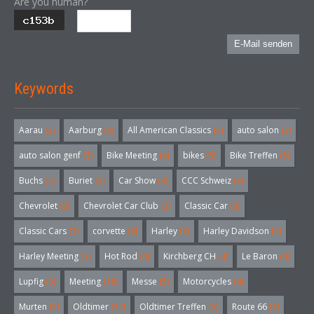
Are you human?
E-Mail senden
Keywords
Aarau
(3)
Aarburg
(3)
All American Classics
(3)
auto salon
(3)
auto salon genf
(3)
Bike Meeting
(4)
bikes
(5)
Bike Treffen
(5)
Buchs
(4)
Buriet
(3)
Car Show
(3)
CCC Schweiz
(3)
Chevrolet
(3)
Chevrolet Car Club
(3)
Classic Car
(3)
Classic Cars
(3)
corvette
(6)
Harley
(7)
Harley Davidson
(3)
Harley Meeting
(5)
Hot Rod
(4)
Kirchberg CH
(4)
Le Baron
(4)
Lupfig
(3)
Meeting
(18)
Messe
(5)
Motorcycles
(4)
Murten
(3)
Oldtimer
(32)
Oldtimer Treffen
(5)
Route 66
(3)