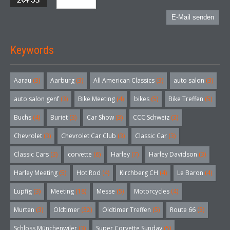
E-Mail senden
Keywords
Aarau
(3)
Aarburg
(3)
All American Classics
(3)
auto salon
(3)
auto salon genf
(3)
Bike Meeting
(4)
bikes
(5)
Bike Treffen
(5)
Buchs
(4)
Buriet
(3)
Car Show
(3)
CCC Schweiz
(3)
Chevrolet
(3)
Chevrolet Car Club
(3)
Classic Car
(3)
Classic Cars
(3)
corvette
(6)
Harley
(7)
Harley Davidson
(3)
Harley Meeting
(5)
Hot Rod
(4)
Kirchberg CH
(4)
Le Baron
(4)
Lupfig
(3)
Meeting
(18)
Messe
(5)
Motorcycles
(4)
Murten
(3)
Oldtimer
(32)
Oldtimer Treffen
(5)
Route 66
(3)
Schloss Münchenwiler
(3)
Super Corvette Sunday
(5)