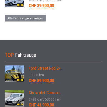
CHF 39.900,00
Alle Fahrzeuge anzeigen
TOP
Fahrzeuge
Ford Street Rod 2-Door V8 Aut. 1937
, 3000 km
CHF 89.900,00
Chevrolet Camaro SS 396 LS3 Coupe Aut. 1971
6489 cm³, 53000 km
CHF 41.900,00