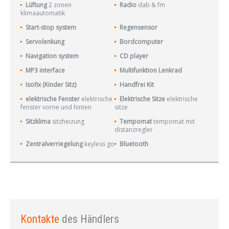
Lüftung
2 zonen
Radio
dab & fm
klimaautomatik
Start-stop system
Regensensor
Servolenkung
Bordcomputer
Navigation system
CD player
MP3 interface
Multifunktion Lenkrad
Isofix (Kinder Sitz)
Handfrei Kit
elektrische Fenster
elektrische
Elektrische Sitze
elektrische
fenster vorne und hinten
sitze
Sitzklima
sitzheizung
Tempomat
tempomat mit
distanzregler
Zentralverriegelung
keyless go
Bluetooth
Kontakte
des Händlers