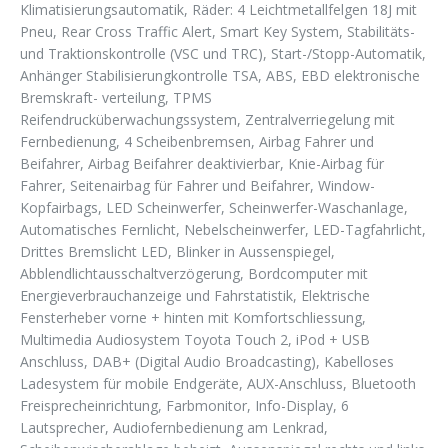
Klimatisierungsautomatik, Räder: 4 Leichtmetallfelgen 18J mit
Pneu, Rear Cross Traffic Alert, Smart Key System, Stabilitäts-
und Traktionskontrolle (VSC und TRC), Start-/Stopp-Automatik,
Anhänger Stabilisierungkontrolle TSA, ABS, EBD elektronische
Bremskraft- verteilung, TPMS
Reifendrucküberwachungssystem, Zentralverriegelung mit
Fernbedienung, 4 Scheibenbremsen, Airbag Fahrer und
Beifahrer, Airbag Beifahrer deaktivierbar, Knie-Airbag für
Fahrer, Seitenairbag für Fahrer und Beifahrer, Window-
Kopfairbags, LED Scheinwerfer, Scheinwerfer-Waschanlage,
Automatisches Fernlicht, Nebelscheinwerfer, LED-Tagfahrlicht,
Drittes Bremslicht LED, Blinker in Aussenspiegel,
Abblendlichtausschaltverzögerung, Bordcomputer mit
Energieverbrauchanzeige und Fahrstatistik, Elektrische
Fensterheber vorne + hinten mit Komfortschliessung,
Multimedia Audiosystem Toyota Touch 2, iPod + USB
Anschluss, DAB+ (Digital Audio Broadcasting), Kabelloses
Ladesystem für mobile Endgeräte, AUX-Anschluss, Bluetooth
Freisprecheinrichtung, Farbmonitor, Info-Display, 6
Lautsprecher, Audiofernbedienung am Lenkrad,