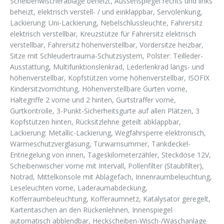
Scheibenwischerablage beheizt, Aussenspiegel rechts und links
beheizt, elektrisch verstell- / und einklappbar, Servolenkung,
Lackierung: Uni-Lackierung, Nebelschlussleuchte, Fahrersitz
elektrisch verstellbar, Kreuzstütze für Fahrersitz elektrisch
verstellbar, Fahrersitz höhenverstellbar, Vordersitze heizbar,
Sitze mit Schleudertrauma-Schutzsystem, Polster: Teilleder-
Ausstattung, Multifunktionslenkrad, Lederlenkrad längs- und
höhenverstellbar, Kopfstützen vorne höhenverstellbar, ISOFIX
Kindersitzvorrichtung, Höhenverstellbare Gurten vorne,
Haltegriffe 2 vorne und 2 hinten, Gurtstraffer vorne,
Gurtkontrolle, 3-Punkt-Sicherheitsgurte auf allen Plätzen, 3
Kopfstützen hinten, Rücksitzlehne geteilt abklappbar,
Lackierung: Metallic-Lackierung, Wegfahrsperre elektronisch,
Wärmeschutzverglasung, Türwarnsummer, Tankdeckel-
Entriegelung von innen, Tageskilometerzähler, Steckdose 12V,
Scheibenwischer vorne mit Intervall, Pollenfilter (Staubfilter),
Notrad, Mittelkonsole mit Ablagefach, Innenraumbeleuchtung,
Leseleuchten vorne, Laderaumabdeckung,
Kofferraumbeleuchtung, Kofferaumnetz, Katalysator geregelt,
Kartentaschen an den Rückenlehnen, Innenspiegel
automatisch abblendbar, Heckscheiben-Wisch-/Waschanlage