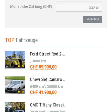
Monatliche Zahlung (CHF)
Berechne
TOP
Fahrzeuge
Ford Street Rod 2-Door V8 Aut. 1937
, 3000 km
CHF 89.900,00
Chevrolet Camaro SS 396 LS3 Coupe Aut. 1971
6489 cm³, 53000 km
CHF 41.900,00
CMC Tiffany Classic Coupé Neoklassiker 5.0 V8 1991
4940 cm³, 128000 km