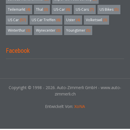
Teilemarkt
(4)
Thal
(3)
US-Car
(6)
US-Cars
(7)
US Bikes
(5)
US Car
(57)
US Car Treffen
(6)
Uster
(4)
Volketswil
(3)
Winterthur
(3)
Wynecenter
(3)
Youngtimer
(5)
Facebook
Copyright © 1998 - 2026. Auto-Zimmerli GmbH - www.auto-
zimmerli.ch
Entwickelt Von:
XoNA