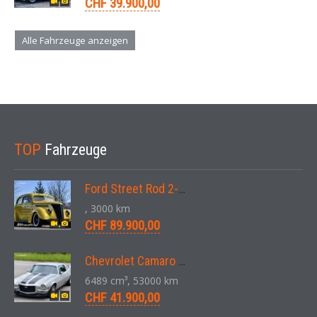
CHF 39.900,00
Alle Fahrzeuge anzeigen
TOP
Fahrzeuge
Ford Street Rod 2-Door V8 Aut. 1937
, 3000 km
CHF 89.900,00
Chevrolet Camaro SS 396 LS3 Coupe Aut. 1971
6489 cm³, 53000 km
CHF 41.900,00