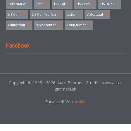
Teilemarkt
(4)
Thal
(3)
US-Car
(6)
US-Cars
(7)
US Bikes
(5)
US Car
(57)
US Car Treffen
(6)
Uster
(4)
Volketswil
(3)
Winterthur
(3)
Wynecenter
(3)
Youngtimer
(5)
Facebook
Copyright © 1998 - 2026. Auto-Zimmerli GmbH - www.auto-
zimmerli.ch
Entwickelt Von:
XoNA