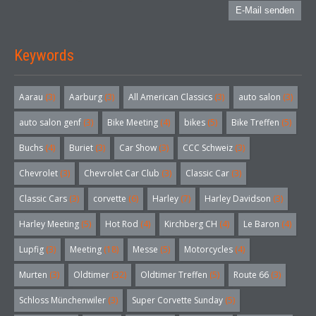
E-Mail senden
Keywords
Aarau
(3)
Aarburg
(3)
All American Classics
(3)
auto salon
(3)
auto salon genf
(3)
Bike Meeting
(4)
bikes
(5)
Bike Treffen
(5)
Buchs
(4)
Buriet
(3)
Car Show
(3)
CCC Schweiz
(3)
Chevrolet
(3)
Chevrolet Car Club
(3)
Classic Car
(3)
Classic Cars
(3)
corvette
(6)
Harley
(7)
Harley Davidson
(3)
Harley Meeting
(5)
Hot Rod
(4)
Kirchberg CH
(4)
Le Baron
(4)
Lupfig
(3)
Meeting
(18)
Messe
(5)
Motorcycles
(4)
Murten
(3)
Oldtimer
(32)
Oldtimer Treffen
(5)
Route 66
(3)
Schloss Münchenwiler
(3)
Super Corvette Sunday
(5)