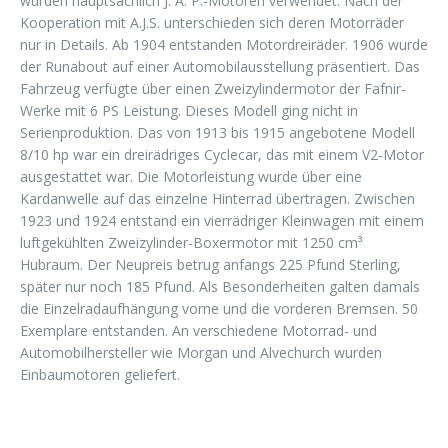
wurden hauptsächlich J. A. P.-Motoren verwendet. Nach der
Kooperation mit A.J.S. unterschieden sich deren Motorräder
nur in Details. Ab 1904 entstanden Motordreiräder. 1906 wurde
der Runabout auf einer Automobilausstellung präsentiert. Das
Fahrzeug verfügte über einen Zweizylindermotor der Fafnir-
Werke mit 6 PS Leistung. Dieses Modell ging nicht in
Serienproduktion. Das von 1913 bis 1915 angebotene Modell
8/10 hp war ein dreirädriges Cyclecar, das mit einem V2-Motor
ausgestattet war. Die Motorleistung wurde über eine
Kardanwelle auf das einzelne Hinterrad übertragen. Zwischen
1923 und 1924 entstand ein vierrädriger Kleinwagen mit einem
luftgekühlten Zweizylinder-Boxermotor mit 1250 cm³
Hubraum. Der Neupreis betrug anfangs 225 Pfund Sterling,
später nur noch 185 Pfund. Als Besonderheiten galten damals
die Einzelradaufhängung vorne und die vorderen Bremsen. 50
Exemplare entstanden. An verschiedene Motorrad- und
Automobilhersteller wie Morgan und Alvechurch wurden
Einbaumotoren geliefert.