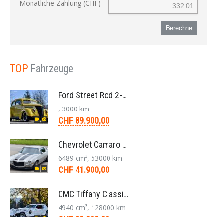
Monatliche Zahlung (CHF)
Berechne
TOP
Fahrzeuge
Ford Street Rod 2-Door V8 Aut. 1937
, 3000 km
CHF 89.900,00
Chevrolet Camaro SS 396 LS3 Coupe Aut. 1971
6489 cm³, 53000 km
CHF 41.900,00
CMC Tiffany Classic Coupé Neoklassiker 5.0 V8 1991
4940 cm³, 128000 km