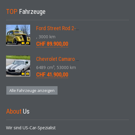
TOP
Fahrzeuge
Ford Street Rod 2-Door V8 Aut. 1937
, 3000 km
CHF 89.900,00
Chevrolet Camaro SS 396 LS3 Coupe Aut. 1971
6489 cm³, 53000 km
CHF 41.900,00
Alle Fahrzeuge anzeigen
About
Us
Wir sind US-Car-Spezialist