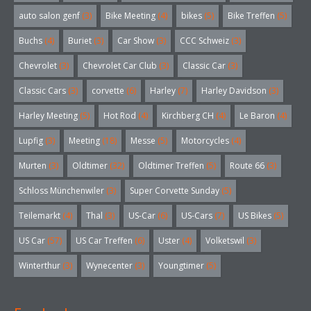
auto salon genf
(3)
Bike Meeting
(4)
bikes
(5)
Bike Treffen
(5)
Buchs
(4)
Buriet
(3)
Car Show
(3)
CCC Schweiz
(3)
Chevrolet
(3)
Chevrolet Car Club
(3)
Classic Car
(3)
Classic Cars
(3)
corvette
(6)
Harley
(7)
Harley Davidson
(3)
Harley Meeting
(5)
Hot Rod
(4)
Kirchberg CH
(4)
Le Baron
(4)
Lupfig
(3)
Meeting
(18)
Messe
(5)
Motorcycles
(4)
Murten
(3)
Oldtimer
(32)
Oldtimer Treffen
(5)
Route 66
(3)
Schloss Münchenwiler
(3)
Super Corvette Sunday
(5)
Teilemarkt
(4)
Thal
(3)
US-Car
(6)
US-Cars
(7)
US Bikes
(5)
US Car
(57)
US Car Treffen
(6)
Uster
(4)
Volketswil
(3)
Winterthur
(3)
Wynecenter
(3)
Youngtimer
(5)