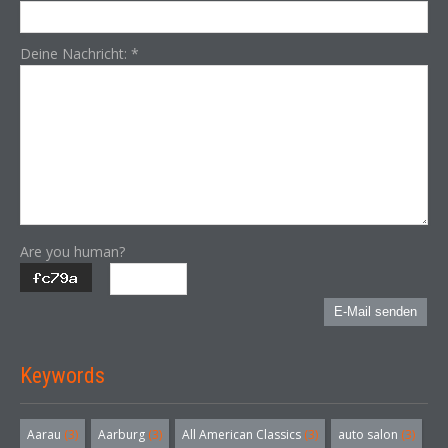
Deine Nachricht:
*
Are you human?
E-Mail senden
Keywords
Aarau
(3)
Aarburg
(3)
All American Classics
(3)
auto salon
(3)