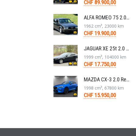
CHF 89.900,00
ALFA ROMEO 75 2.0 TS Super Berlina 5-Gang 1991
1962 cm³, 23000 km
CHF 19.900,00
JAGUAR XE 25t 2.0 Portfolio AWD 8-Gang-Aut. 2018
1999 cm³, 104000 km
CHF 17.750,00
MAZDA CX-3 2.0 Revolution FWD Skyactiv Drive SUV 2017
1998 cm³, 67800 km
CHF 15.950,00