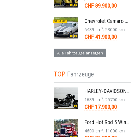
CHF 89.900,00
Chevrolet Camaro SS 396 LS3 Coupe Aut. 1971
TOP INSERAT
6489 cm³, 53000 km
CHF 41.900,00
Alle Fahrzeuge anzeigen
TOP
Fahrzeuge
HARLEY-DAVIDSON FLS Softail Slim ABS Chopper 6-Gang 2013
1689 cm³, 25700 km
CHF 17.900,00
Ford Hot Rod 5 Window 283 V8 4-Gang 1929
4600 cm³, 11000 km