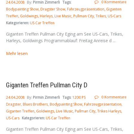
0 Kommentare
24.04.2008
By:
Pirmin Zimmerli
Tags
:
Bodypainting Show
Dragster Show
Fahrzeugpräsentation
Giganten
Treffen
Goldwings
Harleys
Live Music
Pullman City
Trikes
US-Cars
Kategorieren:
US Car Treffen
Giganten Treffen Pullman City Eging am See US-Cars, Trikes,
Harleys, Goldwings Programmablauf: Freitag Anreise d ...
Mehr lesen
Giganten Treffen Pullman City D
0 Kommentare
24.04.2008
By:
Pirmin Zimmerli
Tags
:
1200 PS
Dragster
Blues Brothers
Bodypainting Show
Fahrzeugpräsentation
Giganten Treffen
Goldwings
Live Music
Pullman City
Trikes Harleys
US-Cars
Kategorieren:
US Car Treffen
Giganten Treffen Pullman City Eging am See US-Cars, Trikes,