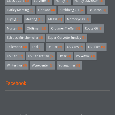
Classic Cars
(3)
corvette
(6)
Harley
(7)
Harley Davidson
(3)
Harley Meeting
(5)
Hot Rod
(4)
Kirchberg CH
(4)
Le Baron
(4)
Lupfig
(3)
Meeting
(18)
Messe
(5)
Motorcycles
(4)
Murten
(3)
Oldtimer
(32)
Oldtimer Treffen
(5)
Route 66
(3)
Schloss Münchenwiler
(3)
Super Corvette Sunday
(5)
Teilemarkt
(4)
Thal
(3)
US-Car
(6)
US-Cars
(7)
US Bikes
(5)
US Car
(57)
US Car Treffen
(6)
Uster
(4)
Volketswil
(3)
Winterthur
(3)
Wynecenter
(3)
Youngtimer
(5)
Facebook