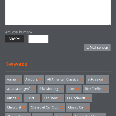
Are you human?
E-Mail senden
Keywords
Aarau
(3)
Aarburg
(3)
All American Classics
(3)
auto salon
(3)
auto salon genf
(3)
Bike Meeting
(4)
bikes
(5)
Bike Treffen
(5)
Buchs
(4)
Buriet
(3)
Car Show
(3)
CCC Schweiz
(3)
Chevrolet
(3)
Chevrolet Car Club
(3)
Classic Car
(3)