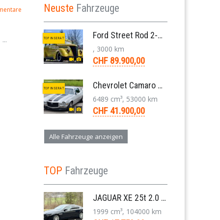
Neuste
Fahrzeuge
mentare
Ford Street Rod 2-Door V8 Aut. 1937
...
TOP INSERAT
, 3000 km
CHF 89.900,00
Chevrolet Camaro SS 396 LS3 Coupe Aut. 1971
TOP INSERAT
6489 cm³, 53000 km
CHF 41.900,00
Alle Fahrzeuge anzeigen
TOP
Fahrzeuge
JAGUAR XE 25t 2.0 Portfolio AWD 8-Gang-Aut. 2018
1999 cm³, 104000 km