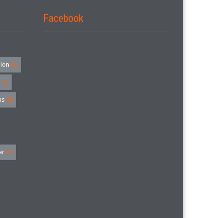
Facebook
alon
(3)
(4)
hs
(4)
ar
(3)