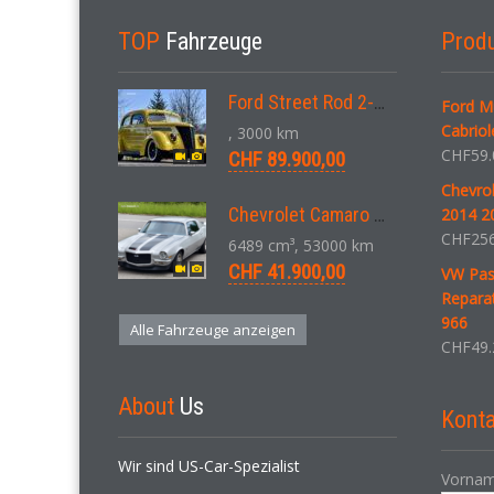
TOP
Fahrzeuge
Prod
Ford Street Rod 2-Door V8 Aut. 1937
Ford M
Cabriol
, 3000 km
CHF
59.
CHF 89.900,00
Chevro
Chevrolet Camaro SS 396 LS3 Coupe Aut. 1971
2014 20
CHF
256
6489 cm³, 53000 km
CHF 41.900,00
VW Pass
Reparat
966
Alle Fahrzeuge anzeigen
CHF
49.
About
Us
Konta
Wir sind US-Car-Spezialist
Vornam