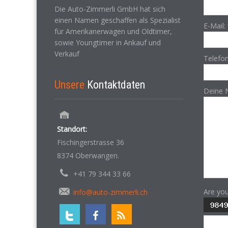
Die Auto-Zimmerli GmbH hat sich
einen Namen geschaffen als Spezialist
E-Mail:
für Amerikanerwagen und Oldtimer,
sowie Youngtimer in Ankauf und
Verkauf
Telefo
Unsere
Kontaktdaten
Deine 
Standort:
Fischingerstrasse 36
8374 Oberwangen.
+41 79 344 33 66
Are yo
info@auto-zimmerli.ch