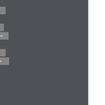
(5)
5)
ler
(3)
(6)
ar
(57)