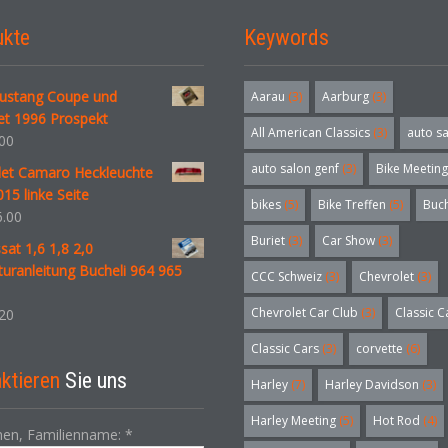
ukte
Keywords
ustang Coupe und
Aarau
(3)
Aarburg
(3)
et 1996 Prospekt
All American Classics
(3)
auto s
00
auto salon genf
(3)
Bike Meeting
let Camaro Heckleuchte
15 linke Seite
bikes
(5)
Bike Treffen
(5)
Buc
.00
Buriet
(3)
Car Show
(3)
at 1,6 1,8 2,0
uranleitung Bucheli 964 965
CCC Schweiz
(3)
Chevrolet
(3)
Chevrolet Car Club
(3)
Classic C
20
Classic Cars
(3)
corvette
(6)
ktieren
Sie uns
Harley
(7)
Harley Davidson
(3)
Harley Meeting
(5)
Hot Rod
(4)
en, Familienname:
*