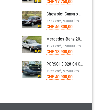
CHF 17.750,00
Chevrolet Camaro Coupé 1. Generation V8 Aut. 1967
4637 cm³, 54000 km
CHF 46.800,00
Mercedes-Benz 200 W123 1979 Veteranenfahrzeug Handschaltung Schiebedach
1971 cm³, 158000 km
CHF 13.900,00
PORSCHE 928 S4 Coupé 5.0 V8 Aut. 1987
4955 cm³, 97500 km
CHF 40.900,00