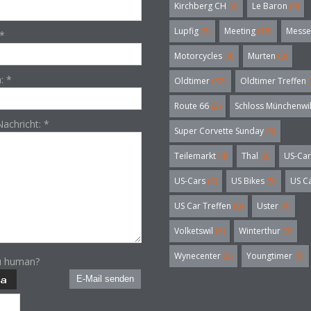
Kirchberg CH
(4)
Le Baron
(4)
Lupfig
(3)
Meeting
(18)
Messe
*
Motorcycles
(4)
Murten
(3)
n:
*
Oldtimer
(32)
Oldtimer Treffen
(
Route 66
(3)
Schloss Münchenwi
Nachricht:
*
Super Corvette Sunday
(5)
Teilemarkt
(4)
Thal
(3)
US-Car
US-Cars
(7)
US Bikes
(5)
US C
US Car Treffen
(6)
Uster
(4)
Volketswil
(3)
Winterthur
(3)
Wynecenter
(3)
Youngtimer
(5)
u human?
E-Mail senden